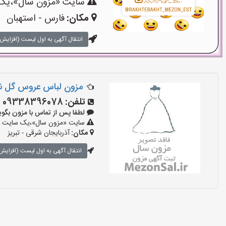
سایت «مزون سال»،یک سا
مکان:
فارس - استهبان
انتقال آگهی به اول لیست (افزایش 
مزون لباس عروس گل 
تلفن:
09338396078
لطفا پس از تماس با مزون بگویید: «آ
سایت «مزون سال»،یک سایت تبلی
مکان:
آذربایجان شرقی - تبریز
انتقال آگهی به اول لیست (افزایش 