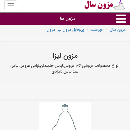
منوی
سایت
مزون
مزون ها
سال
مزون سال
فهرست
پروفایل مزون لیزا مزون
گروه ها
استان ها
مزون لیزا
انواع محصولات فروشی:تاج عروس,لباس حنابندان,لباس عروس,لباس
عقد,لباس نامزدی