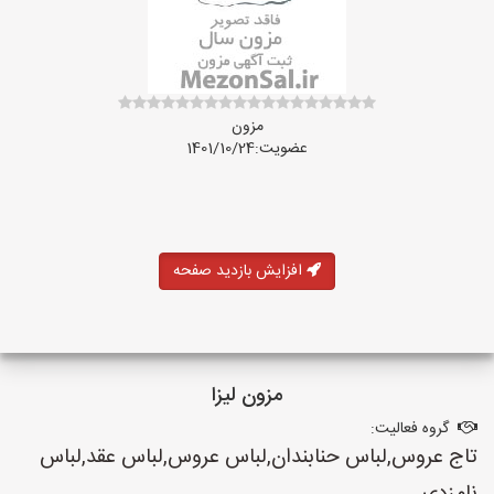
مزون
عضویت:1401/10/24
افزایش بازدید صفحه
مزون لیزا
گروه فعالیت:
تاج عروس,لباس حنابندان,لباس عروس,لباس عقد,لباس