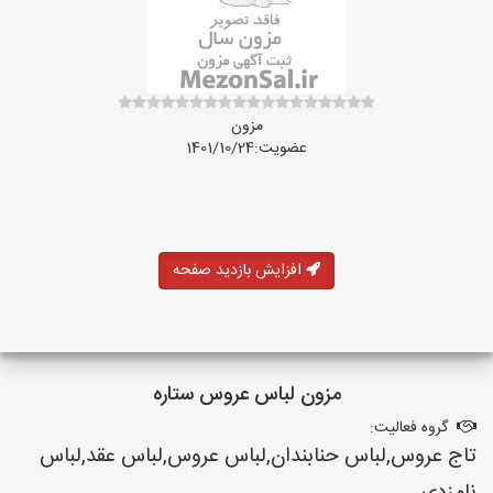
مزون
عضویت:1401/10/24
افزایش بازدید صفحه
مزون لباس عروس ستاره
گروه فعالیت:
تاج عروس,لباس حنابندان,لباس عروس,لباس عقد,لباس