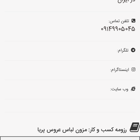
در ایران
تلفن تماس:
09149905045
تلگرام:
اینستاگرام:
وب سایت:
رزومه کسب و کار: مزون لباس عروس پریا