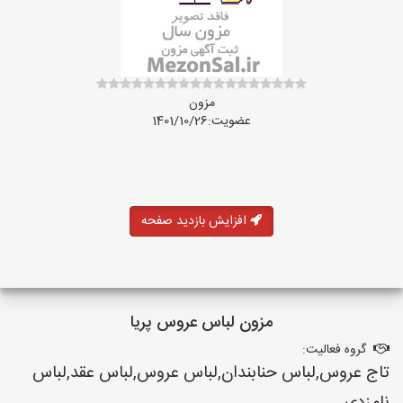
مزون
عضویت:1401/10/26
افزایش بازدید صفحه
مزون لباس عروس پریا
گروه فعالیت:
تاج عروس,لباس حنابندان,لباس عروس,لباس عقد,لباس