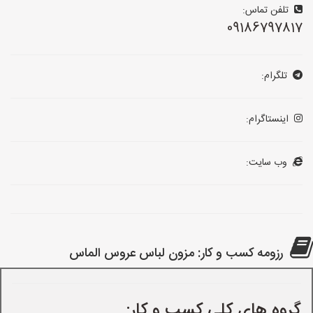
تلفن تماس:
09186797817
تلگرام:
اینستاگرام:
وب سایت:
رزومه کسب و کار: مزون لباس عروس الماس
گروه های کلی کسب و کار: