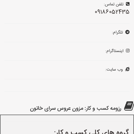
تلفن تماس:
09186052435
تلگرام:
اینستاگرام:
وب سایت:
رزومه کسب و کار: مزون عروس سرای خاتون
گروه های کلی کسب و کار: