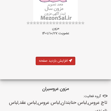
مزون
عضویت:1401/10/27
افزایش بازدید صفحه
مزون عروسیران
گروه فعالیت:
تاج عروس,لباس حنابندان,لباس عروس,لباس عقد,لباس