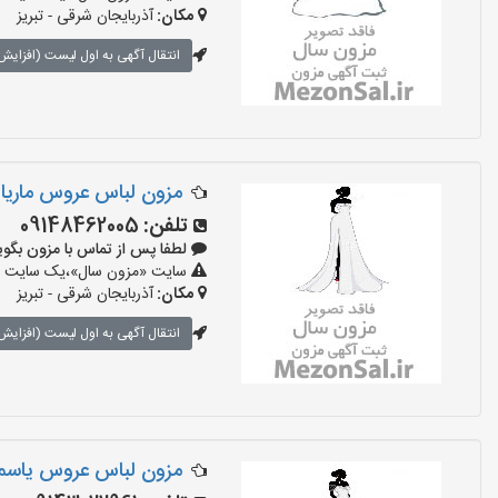
مکان:
آذربایجان شرقی - تبریز
انتقال آگهی به اول لیست (افزایش 
مزون لباس عروس ماریا
تلفن:
09148462005
لطفا پس از تماس با مزون بگویید: «آ
سایت «مزون سال»،یک سایت تبلی
مکان:
آذربایجان شرقی - تبریز
انتقال آگهی به اول لیست (افزایش 
مزون لباس عروس یاس