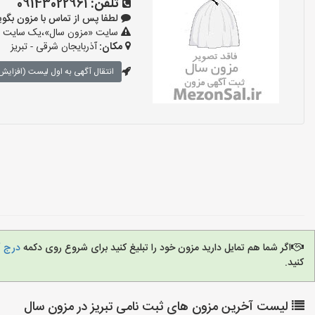
تلفن:
09143022961
لطفا پس از تماس با مزون بگویید: «آ
سایت «مزون سال»،یک سایت تبلی
مکان:
آذربایجان شرقی - تبریز
انتقال آگهی به اول لیست (افزایش 
اگر شما هم تمایل دارید مزون خود را تبلیغ کنید برای شروع روی دکمه
درج آ
کنید.
لیست آخرین مزون های ثبت نامی تبریز در مزون سال