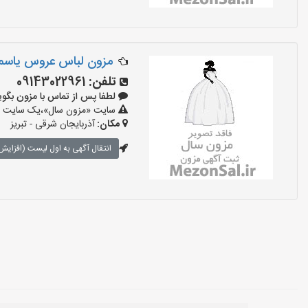
مزون لباس عروس یاس
تلفن:
09143022961
لطفا پس از تماس با مزون بگویید: «آ
سایت «مزون سال»،یک سایت تبلی
مکان:
آذربایجان شرقی - تبریز
انتقال آگهی به اول لیست (افزایش 