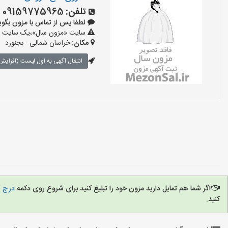
تلفن:
09159775965
لطفا پس از تماس با مزون بگویید: «آ
سایت «مزون سال»،یک سایت تبلی
مکان:
خراسان شمالی - بجنورد
انتقال آگهی به اول لیست (افزایش 
اگر شما هم تمایل دارید مزون خود را تبلیغ کنید برای شروع روی دکمه
درج آ
کنید.