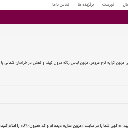
ال
فهرست
برگزیده ها
تماس با ما
زون کرایه تاج عروس مزون لباس زنانه مزون کیف و کفش در خراسان شمالی با 
گهی شما را در سایت «مزون سال» دیده ام و کد «مزون-89» را اعلام کنید»