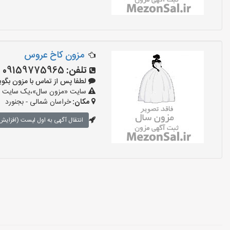
مزون کاخ عروس
تلفن:
09159775965
لطفا پس از تماس با مزون بگویید: «آ
سایت «مزون سال»،یک سایت تبلی
مکان:
خراسان شمالی - بجنورد
انتقال آگهی به اول لیست (افزایش 