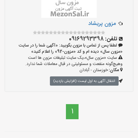
مزون پریشاد
تلفن:
09169293398
لطفا پس از تماس با مزون بگویید: «آگهی شما را در سایت
«مزون سال» دیده ام و کد «مزون-92» را اعلام کنید»
سایت «مزون سال»،یک سایت تبلیغات مزون ها است
وهیچ‌گونه منفعت و مسئولیتی در قبال معاملات شما ندارد.
مکان:
خوزستان - آبادان
انتقال آگهی به اول لیست (افزایش بازدید)
1