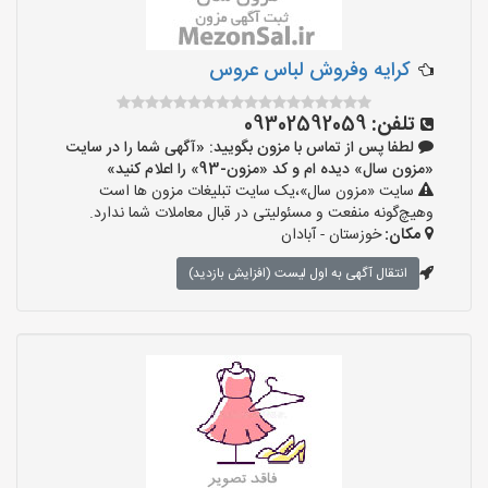
کرایه وفروش لباس عروس
تلفن:
09302592059
لطفا پس از تماس با مزون بگویید: «آگهی شما را در سایت
«مزون سال» دیده ام و کد «مزون-93» را اعلام کنید»
سایت «مزون سال»،یک سایت تبلیغات مزون ها است
وهیچ‌گونه منفعت و مسئولیتی در قبال معاملات شما ندارد.
مکان:
خوزستان - آبادان
انتقال آگهی به اول لیست (افزایش بازدید)