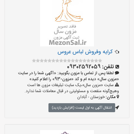
کرایه وفروش لباس عروس
تلفن:
09302592059
لطفا پس از تماس با مزون بگویید: «آگهی شما را در سایت
«مزون سال» دیده ام و کد «مزون-93» را اعلام کنید»
سایت «مزون سال»،یک سایت تبلیغات مزون ها است
وهیچ‌گونه منفعت و مسئولیتی در قبال معاملات شما ندارد.
مکان:
خوزستان - آبادان
انتقال آگهی به اول لیست (افزایش بازدید)