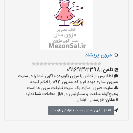
مزون پریشاد
تلفن:
09169293398
لطفا پس از تماس با مزون بگویید: «آگهی شما را در سایت
«مزون سال» دیده ام و کد «مزون-92» را اعلام کنید»
سایت «مزون سال»،یک سایت تبلیغات مزون ها است
وهیچ‌گونه منفعت و مسئولیتی در قبال معاملات شما ندارد.
مکان:
خوزستان - آبادان
انتقال آگهی به اول لیست (افزایش بازدید)