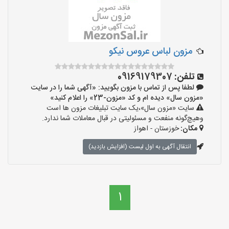
مزون لباس عروس نیکو
تلفن:
09169179307
لطفا پس از تماس با مزون بگویید: «آگهی شما را در سایت
«مزون سال» دیده ام و کد «مزون-23» را اعلام کنید»
سایت «مزون سال»،یک سایت تبلیغات مزون ها است
وهیچ‌گونه منفعت و مسئولیتی در قبال معاملات شما ندارد.
مکان:
خوزستان - اهواز
انتقال آگهی به اول لیست (افزایش بازدید)
1