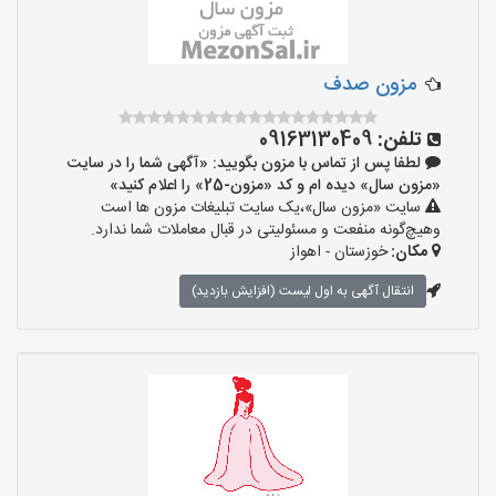
مزون صدف
تلفن:
09163130409
لطفا پس از تماس با مزون بگویید: «آگهی شما را در سایت
«مزون سال» دیده ام و کد «مزون-25» را اعلام کنید»
سایت «مزون سال»،یک سایت تبلیغات مزون ها است
وهیچ‌گونه منفعت و مسئولیتی در قبال معاملات شما ندارد.
مکان:
خوزستان - اهواز
انتقال آگهی به اول لیست (افزایش بازدید)