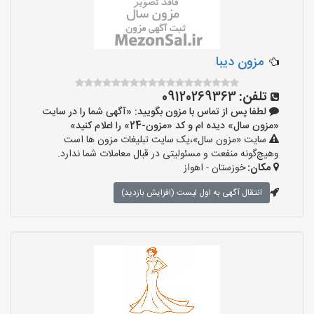
مزون دیبا
تلفن:
09120269363
لطفا پس از تماس با مزون بگویید: «آگهی شما را در سایت
«مزون سال» دیده ام و کد «مزون-24» را اعلام کنید»
سایت «مزون سال»،یک سایت تبلیغات مزون ها است
وهیچ‌گونه منفعت و مسئولیتی در قبال معاملات شما ندارد.
مکان:
خوزستان - اهواز
انتقال آگهی به اول لیست (افزایش بازدید)