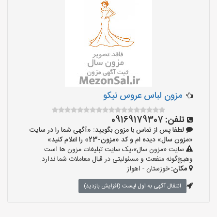
مزون لباس عروس نیکو
تلفن:
09169179307
لطفا پس از تماس با مزون بگویید: «آگهی شما را در سایت
«مزون سال» دیده ام و کد «مزون-23» را اعلام کنید»
سایت «مزون سال»،یک سایت تبلیغات مزون ها است
وهیچ‌گونه منفعت و مسئولیتی در قبال معاملات شما ندارد.
مکان:
خوزستان - اهواز
انتقال آگهی به اول لیست (افزایش بازدید)