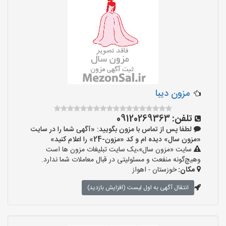
مزون دیبا
تلفن:
09120269363
لطفا پس از تماس با مزون بگویید: «آگهی شما را در سایت
«مزون سال» دیده ام و کد «مزون-24» را اعلام کنید»
سایت «مزون سال»،یک سایت تبلیغات مزون ها است
وهیچ‌گونه منفعت و مسئولیتی در قبال معاملات شما ندارد.
مکان:
خوزستان - اهواز
انتقال آگهی به اول لیست (افزایش بازدید)