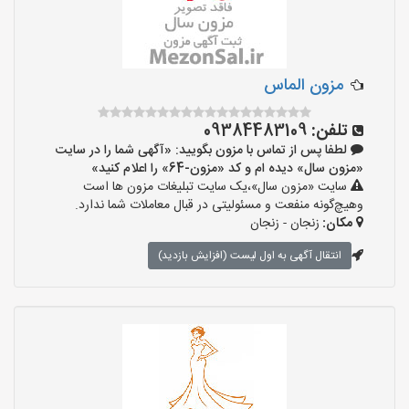
مزون الماس
تلفن:
09384483109
لطفا پس از تماس با مزون بگویید: «آگهی شما را در سایت
«مزون سال» دیده ام و کد «مزون-64» را اعلام کنید»
سایت «مزون سال»،یک سایت تبلیغات مزون ها است
وهیچ‌گونه منفعت و مسئولیتی در قبال معاملات شما ندارد.
مکان:
زنجان - زنجان
انتقال آگهی به اول لیست (افزایش بازدید)