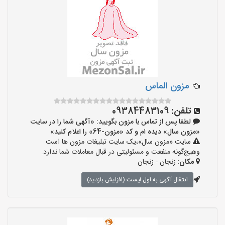
مزون الماس
تلفن:
09384483109
لطفا پس از تماس با مزون بگویید: «آگهی شما را در سایت
«مزون سال» دیده ام و کد «مزون-64» را اعلام کنید»
سایت «مزون سال»،یک سایت تبلیغات مزون ها است
وهیچ‌گونه منفعت و مسئولیتی در قبال معاملات شما ندارد.
مکان:
زنجان - زنجان
انتقال آگهی به اول لیست (افزایش بازدید)