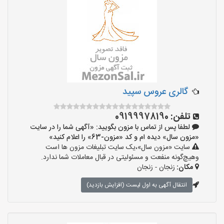
گالری عروس سپید
تلفن:
09199978190
لطفا پس از تماس با مزون بگویید: «آگهی شما را در سایت
«مزون سال» دیده ام و کد «مزون-63» را اعلام کنید»
سایت «مزون سال»،یک سایت تبلیغات مزون ها است
وهیچ‌گونه منفعت و مسئولیتی در قبال معاملات شما ندارد.
مکان:
زنجان - زنجان
انتقال آگهی به اول لیست (افزایش بازدید)