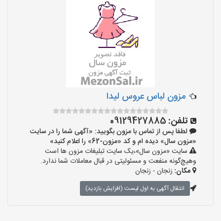
مزون لباس عروس لیدا
تلفن:
09129427885
لطفا پس از تماس با مزون بگویید: «آگهی شما را در سایت
«مزون سال» دیده ام و کد «مزون-62» را اعلام کنید»
سایت «مزون سال»،یک سایت تبلیغات مزون ها است
وهیچ‌گونه منفعت و مسئولیتی در قبال معاملات شما ندارد.
مکان:
زنجان - زنجان
انتقال آگهی به اول لیست (افزایش بازدید)