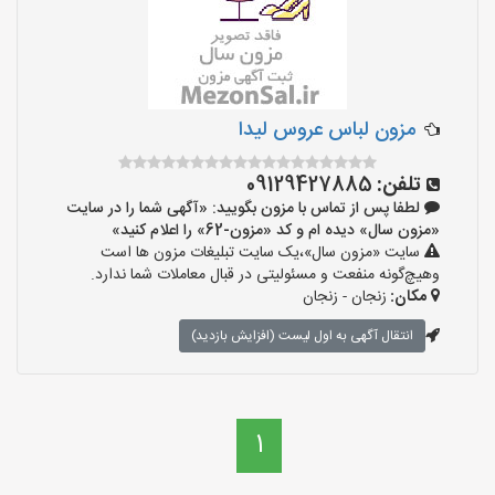
مزون لباس عروس لیدا
تلفن:
09129427885
لطفا پس از تماس با مزون بگویید: «آگهی شما را در سایت
«مزون سال» دیده ام و کد «مزون-62» را اعلام کنید»
سایت «مزون سال»،یک سایت تبلیغات مزون ها است
وهیچ‌گونه منفعت و مسئولیتی در قبال معاملات شما ندارد.
مکان:
زنجان - زنجان
انتقال آگهی به اول لیست (افزایش بازدید)
1