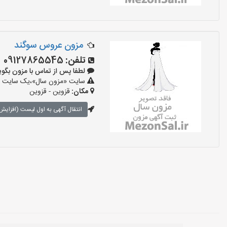
مزون عروس سوگند
تلفن:
09127865545
لطفا پس از تماس با مزون بگویید: «آ
سایت «مزون سال»،یک سایت تبلی
مکان:
قزوین - قزوین
انتقال آگهی به اول لیست (افزایش 