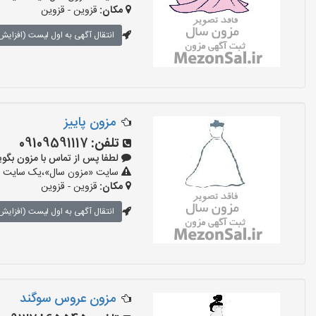
مکان:
قزوین - قزوین
انتقال آگهی به اول لیست (افزایش 
مزون پاییز
تلفن:
09109591117
لطفا پس از تماس با مزون بگویید: «آ
سایت «مزون سال»،یک سایت تبلی
مکان:
قزوین - قزوین
انتقال آگهی به اول لیست (افزایش 
مزون عروس سوگند