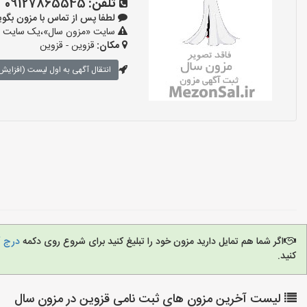
تلفن:
09127865545
لطفا پس از تماس با مزون بگویید: «آ
سایت «مزون سال»،یک سایت تبلی
مکان:
قزوین - قزوین
انتقال آگهی به اول لیست (افزایش 
اگر شما هم تمایل دارید مزون خود را تبلیغ کنید برای شروع روی دکمه
درج آ
کنید.
لیست آخرین مزون های ثبت نامی قزوین در مزون سال