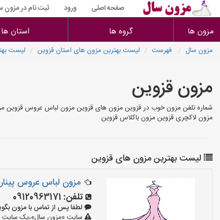
صفحه اصلی
ورود
ثبت نام در مزون س
مزون ها
گروه ها
استان ها
مزون سال
فهرست
لیست بهترین مزون های استان قزوین
لیست بهت
مزون قزوین
شماره تلفن مزون خوب در قزوین مزون های قزوین مزون لباس عروس قزوین مزو
مزون لاکچری قزوین مزون باکلاس قزوین
لیست بهترین مزون های قزوین
مزون لباس عروس پینار
تلفن:
09120963171
لطفا پس از تماس با مزون بگویید: «آ
سایت «مزون سال»،یک سایت تبلی