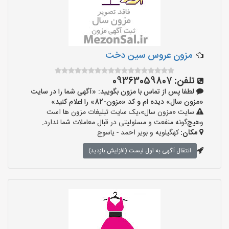
مزون عروس سین دخت
تلفن:
09363059807
لطفا پس از تماس با مزون بگویید: «آگهی شما را در سایت
«مزون سال» دیده ام و کد «مزون-82» را اعلام کنید»
سایت «مزون سال»،یک سایت تبلیغات مزون ها است
وهیچ‌گونه منفعت و مسئولیتی در قبال معاملات شما ندارد.
مکان:
کهگیلویه و بویر احمد - یاسوج
انتقال آگهی به اول لیست (افزایش بازدید)