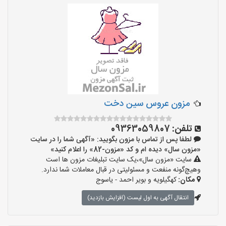
مزون عروس سین دخت
تلفن:
09363059807
لطفا پس از تماس با مزون بگویید: «آگهی شما را در سایت
«مزون سال» دیده ام و کد «مزون-82» را اعلام کنید»
سایت «مزون سال»،یک سایت تبلیغات مزون ها است
وهیچ‌گونه منفعت و مسئولیتی در قبال معاملات شما ندارد.
مکان:
کهگیلویه و بویر احمد - یاسوج
انتقال آگهی به اول لیست (افزایش بازدید)