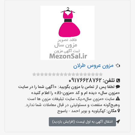
مزون عروس طرلان
تلفن:
09176628762
لطفا پس از تماس با مزون بگویید: «آگهی شما را در سایت
«مزون سال» دیده ام و کد «مزون-81» را اعلام کنید»
سایت «مزون سال»،یک سایت تبلیغات مزون ها است
وهیچ‌گونه منفعت و مسئولیتی در قبال معاملات شما ندارد.
مکان:
کهگیلویه و بویر احمد - یاسوج
انتقال آگهی به اول لیست (افزایش بازدید)