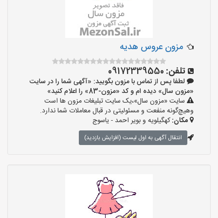
مزون عروس هدیه
تلفن:
09172339550
لطفا پس از تماس با مزون بگویید: «آگهی شما را در سایت
«مزون سال» دیده ام و کد «مزون-83» را اعلام کنید»
سایت «مزون سال»،یک سایت تبلیغات مزون ها است
وهیچ‌گونه منفعت و مسئولیتی در قبال معاملات شما ندارد.
مکان:
کهگیلویه و بویر احمد - یاسوج
انتقال آگهی به اول لیست (افزایش بازدید)