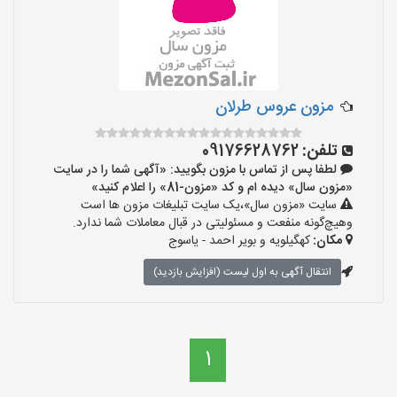
مزون عروس طرلان
تلفن:
09176628762
لطفا پس از تماس با مزون بگویید: «آگهی شما را در سایت
«مزون سال» دیده ام و کد «مزون-81» را اعلام کنید»
سایت «مزون سال»،یک سایت تبلیغات مزون ها است
وهیچ‌گونه منفعت و مسئولیتی در قبال معاملات شما ندارد.
مکان:
کهگیلویه و بویر احمد - یاسوج
انتقال آگهی به اول لیست (افزایش بازدید)
1