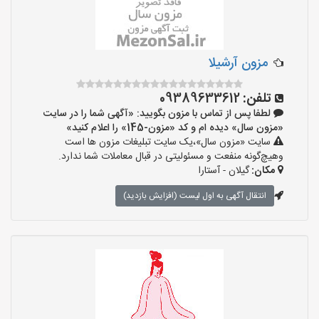
مزون آرشیلا
تلفن:
09389633612
لطفا پس از تماس با مزون بگویید: «آگهی شما را در سایت
«مزون سال» دیده ام و کد «مزون-145» را اعلام کنید»
سایت «مزون سال»،یک سایت تبلیغات مزون ها است
وهیچ‌گونه منفعت و مسئولیتی در قبال معاملات شما ندارد.
مکان:
گیلان - آستارا
انتقال آگهی به اول لیست (افزایش بازدید)