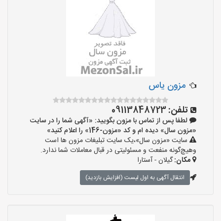
مزون یاس
تلفن:
09113848723
لطفا پس از تماس با مزون بگویید: «آگهی شما را در سایت
«مزون سال» دیده ام و کد «مزون-146» را اعلام کنید»
سایت «مزون سال»،یک سایت تبلیغات مزون ها است
وهیچ‌گونه منفعت و مسئولیتی در قبال معاملات شما ندارد.
مکان:
گیلان - آستارا
انتقال آگهی به اول لیست (افزایش بازدید)