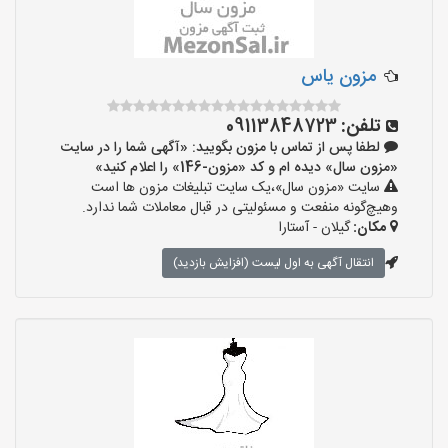
مزون یاس
تلفن:
09113848723
لطفا پس از تماس با مزون بگویید: «آگهی شما را در سایت
«مزون سال» دیده ام و کد «مزون-146» را اعلام کنید»
سایت «مزون سال»،یک سایت تبلیغات مزون ها است
وهیچ‌گونه منفعت و مسئولیتی در قبال معاملات شما ندارد.
مکان:
گیلان - آستارا
انتقال آگهی به اول لیست (افزایش بازدید)