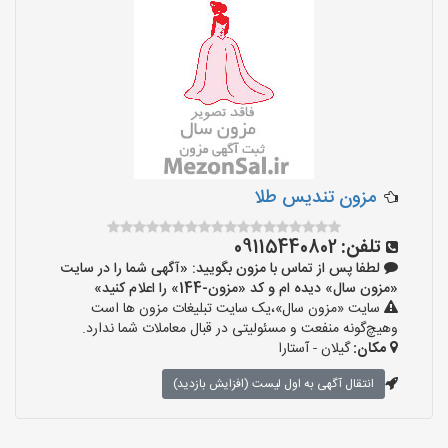
مزون تندیس طلا
تلفن:
09115440802
لطفا پس از تماس با مزون بگویید: «آگهی شما را در سایت
«مزون سال» دیده ام و کد «مزون-144» را اعلام کنید»
سایت «مزون سال»،یک سایت تبلیغات مزون ها است
وهیچ‌گونه منفعت و مسئولیتی در قبال معاملات شما ندارد.
مکان:
گیلان - آستارا
انتقال آگهی به اول لیست (افزایش بازدید)