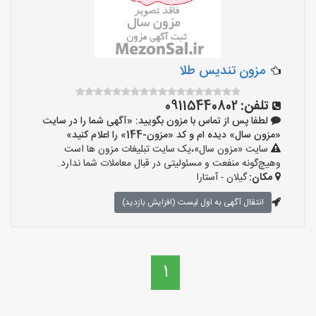
مزون تندیس طلا
تلفن:
09115440802
لطفا پس از تماس با مزون بگویید: «آگهی شما را در سایت
«مزون سال» دیده ام و کد «مزون-144» را اعلام کنید»
سایت «مزون سال»،یک سایت تبلیغات مزون ها است
وهیچ‌گونه منفعت و مسئولیتی در قبال معاملات شما ندارد.
مکان:
گیلان - آستارا
انتقال آگهی به اول لیست (افزایش بازدید)
1