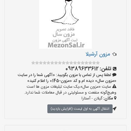
مزون آرشیلا
تلفن:
09389633612
لطفا پس از تماس با مزون بگویید: «آگهی شما را در سایت
«مزون سال» دیده ام و کد «مزون-145» را اعلام کنید»
سایت «مزون سال»،یک سایت تبلیغات مزون ها است
وهیچ‌گونه منفعت و مسئولیتی در قبال معاملات شما ندارد.
مکان:
گیلان - آستارا
انتقال آگهی به اول لیست (افزایش بازدید)