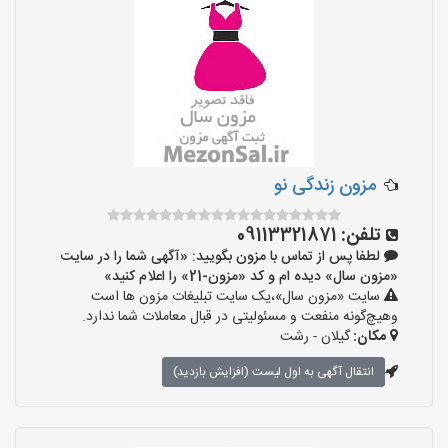
مزون زندگی نو
تلفن:
09113321871
لطفا پس از تماس با مزون بگویید: «آگهی شما را در سایت
«مزون سال» دیده ام و کد «مزون-21» را اعلام کنید»
سایت «مزون سال»،یک سایت تبلیغات مزون ها است
وهیچ‌گونه منفعت و مسئولیتی در قبال معاملات شما ندارد.
مکان:
گیلان - رشت
انتقال آگهی به اول لیست (افزایش بازدید)