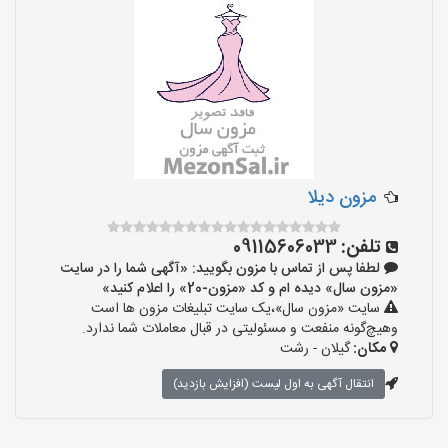
مزون دیلا
تلفن:
09115606033
لطفا پس از تماس با مزون بگویید: «آگهی شما را در سایت
«مزون سال» دیده ام و کد «مزون-20» را اعلام کنید»
سایت «مزون سال»،یک سایت تبلیغات مزون ها است
وهیچ‌گونه منفعت و مسئولیتی در قبال معاملات شما ندارد.
مکان:
گیلان - رشت
انتقال آگهی به اول لیست (افزایش بازدید)