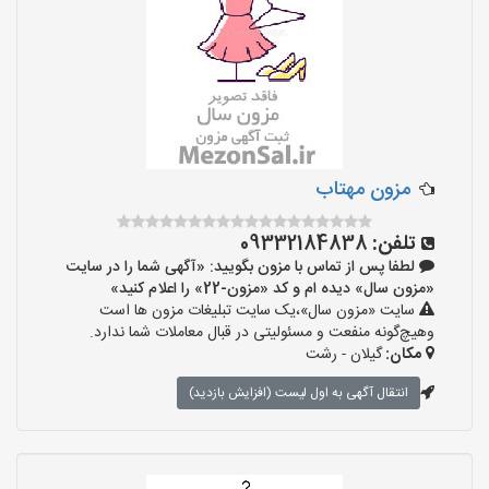
مزون مهتاب
تلفن:
09332184838
لطفا پس از تماس با مزون بگویید: «آگهی شما را در سایت
«مزون سال» دیده ام و کد «مزون-22» را اعلام کنید»
سایت «مزون سال»،یک سایت تبلیغات مزون ها است
وهیچ‌گونه منفعت و مسئولیتی در قبال معاملات شما ندارد.
مکان:
گیلان - رشت
انتقال آگهی به اول لیست (افزایش بازدید)