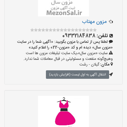
مزون مهتاب
تلفن:
09332184838
لطفا پس از تماس با مزون بگویید: «آگهی شما را در سایت
«مزون سال» دیده ام و کد «مزون-22» را اعلام کنید»
سایت «مزون سال»،یک سایت تبلیغات مزون ها است
وهیچ‌گونه منفعت و مسئولیتی در قبال معاملات شما ندارد.
مکان:
گیلان - رشت
انتقال آگهی به اول لیست (افزایش بازدید)