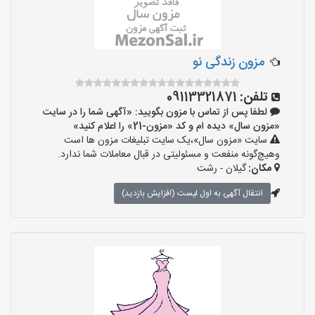
مزون زندگی نو
تلفن:
09113321871
لطفا پس از تماس با مزون بگویید: «آگهی شما را در سایت
«مزون سال» دیده ام و کد «مزون-21» را اعلام کنید»
سایت «مزون سال»،یک سایت تبلیغات مزون ها است
وهیچ‌گونه منفعت و مسئولیتی در قبال معاملات شما ندارد.
مکان:
گیلان - رشت
انتقال آگهی به اول لیست (افزایش بازدید)