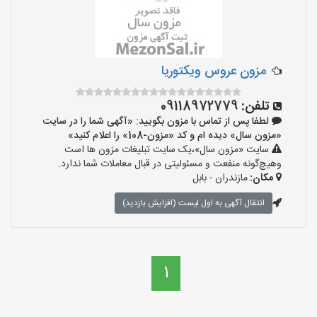
مزون عروس ویکتوریا
تلفن:
09118972779
لطفا پس از تماس با مزون بگویید: «آگهی شما را در سایت
«مزون سال» دیده ام و کد «مزون-108» را اعلام کنید»
سایت «مزون سال»،یک سایت تبلیغات مزون ها است
وهیچ‌گونه منفعت و مسئولیتی در قبال معاملات شما ندارد.
مکان:
مازندران - بابل
انتقال آگهی به اول لیست (افزایش بازدید)
1