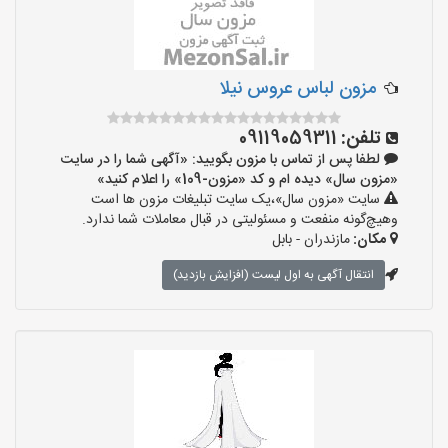
مزون لباس عروس نیلا
تلفن:
09119059311
لطفا پس از تماس با مزون بگویید: «آگهی شما را در سایت
«مزون سال» دیده ام و کد «مزون-109» را اعلام کنید»
سایت «مزون سال»،یک سایت تبلیغات مزون ها است
وهیچ‌گونه منفعت و مسئولیتی در قبال معاملات شما ندارد.
مکان:
مازندران - بابل
انتقال آگهی به اول لیست (افزایش بازدید)