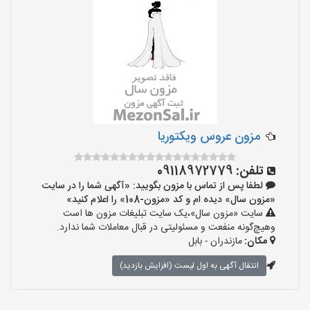
مزون عروس ویکتوریا
تلفن:
09118972779
لطفا پس از تماس با مزون بگویید: «آگهی شما را در سایت
«مزون سال» دیده ام و کد «مزون-108» را اعلام کنید»
سایت «مزون سال»،یک سایت تبلیغات مزون ها است
وهیچ‌گونه منفعت و مسئولیتی در قبال معاملات شما ندارد.
مکان:
مازندران - بابل
انتقال آگهی به اول لیست (افزایش بازدید)