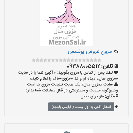
مزون عروس پرنسس
تلفن:
09388005512
لطفا پس از تماس با مزون بگویید: «آگهی شما را در سایت
«مزون سال» دیده ام و کد «مزون-110» را اعلام کنید»
سایت «مزون سال»،یک سایت تبلیغات مزون ها است
وهیچ‌گونه منفعت و مسئولیتی در قبال معاملات شما ندارد.
مکان:
مازندران - بابل
انتقال آگهی به اول لیست (افزایش بازدید)