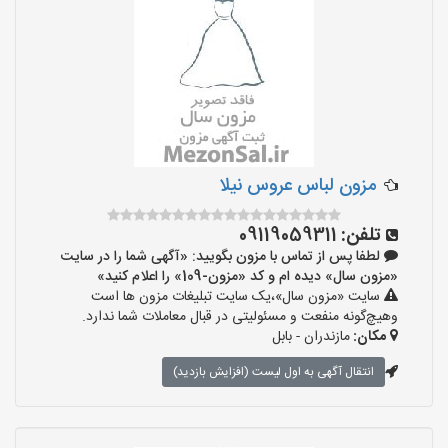
مزون لباس عروس نیلا
تلفن:
09119059311
لطفا پس از تماس با مزون بگویید: «آگهی شما را در سایت
«مزون سال» دیده ام و کد «مزون-109» را اعلام کنید»
سایت «مزون سال»،یک سایت تبلیغات مزون ها است
وهیچ‌گونه منفعت و مسئولیتی در قبال معاملات شما ندارد.
مکان:
مازندران - بابل
انتقال آگهی به اول لیست (افزایش بازدید)