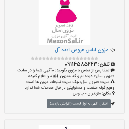
مزون لباس عروس ایده آل
تلفن:
09114585243
لطفا پس از تماس با مزون بگویید: «آگهی شما را در سایت
«مزون سال» دیده ام و کد «مزون-151» را اعلام کنید»
سایت «مزون سال»،یک سایت تبلیغات مزون ها است
وهیچ‌گونه منفعت و مسئولیتی در قبال معاملات شما ندارد.
مکان:
مازندران - چالوس
انتقال آگهی به اول لیست (افزایش بازدید)