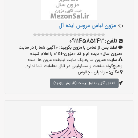
مزون لباس عروس ایده آل
تلفن:
09114585243
لطفا پس از تماس با مزون بگویید: «آگهی شما را در سایت
«مزون سال» دیده ام و کد «مزون-151» را اعلام کنید»
سایت «مزون سال»،یک سایت تبلیغات مزون ها است
وهیچ‌گونه منفعت و مسئولیتی در قبال معاملات شما ندارد.
مکان:
مازندران - چالوس
انتقال آگهی به اول لیست (افزایش بازدید)