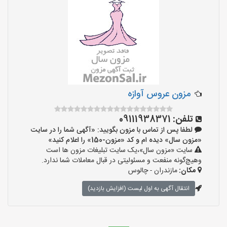
مزون عروس آوازه
تلفن:
09111938371
لطفا پس از تماس با مزون بگویید: «آگهی شما را در سایت
«مزون سال» دیده ام و کد «مزون-150» را اعلام کنید»
سایت «مزون سال»،یک سایت تبلیغات مزون ها است
وهیچ‌گونه منفعت و مسئولیتی در قبال معاملات شما ندارد.
مکان:
مازندران - چالوس
انتقال آگهی به اول لیست (افزایش بازدید)