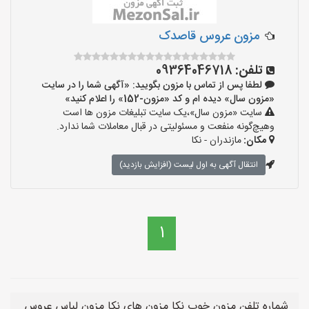
مزون عروس قاصدک
تلفن:
09364046718
لطفا پس از تماس با مزون بگویید: «آگهی شما را در سایت
«مزون سال» دیده ام و کد «مزون-152» را اعلام کنید»
سایت «مزون سال»،یک سایت تبلیغات مزون ها است
وهیچ‌گونه منفعت و مسئولیتی در قبال معاملات شما ندارد.
مکان:
مازندران - نکا
انتقال آگهی به اول لیست (افزایش بازدید)
1
شماره تلفن مزون خوب نکا مزون های نکا مزون لباس عروس