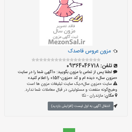
مزون عروس قاصدک
تلفن:
09364046718
لطفا پس از تماس با مزون بگویید: «آگهی شما را در سایت
«مزون سال» دیده ام و کد «مزون-152» را اعلام کنید»
سایت «مزون سال»،یک سایت تبلیغات مزون ها است
وهیچ‌گونه منفعت و مسئولیتی در قبال معاملات شما ندارد.
مکان:
مازندران - نکا
انتقال آگهی به اول لیست (افزایش بازدید)