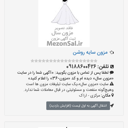
مزون سایه روشن
تلفن:
09188600426
لطفا پس از تماس با مزون بگویید: «آگهی شما را در سایت
«مزون سال» دیده ام و کد «مزون-36» را اعلام کنید»
سایت «مزون سال»،یک سایت تبلیغات مزون ها است
وهیچ‌گونه منفعت و مسئولیتی در قبال معاملات شما ندارد.
مکان:
مرکزی - اراک
انتقال آگهی به اول لیست (افزایش بازدید)