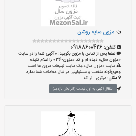
مزون سایه روشن
تلفن:
09188600426
لطفا پس از تماس با مزون بگویید: «آگهی شما را در سایت
«مزون سال» دیده ام و کد «مزون-36» را اعلام کنید»
سایت «مزون سال»،یک سایت تبلیغات مزون ها است
وهیچ‌گونه منفعت و مسئولیتی در قبال معاملات شما ندارد.
مکان:
مرکزی - اراک
انتقال آگهی به اول لیست (افزایش بازدید)