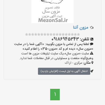
مزون آتنا
تلفن:
09186945343
لطفا پس از تماس با مزون بگویید: «آگهی شما را در سایت
«مزون سال» دیده ام و کد «مزون-35» را اعلام کنید»
سایت «مزون سال»،یک سایت تبلیغات مزون ها است
وهیچ‌گونه منفعت و مسئولیتی در قبال معاملات شما ندارد.
مکان:
مرکزی - اراک
انتقال آگهی به اول لیست (افزایش بازدید)
1