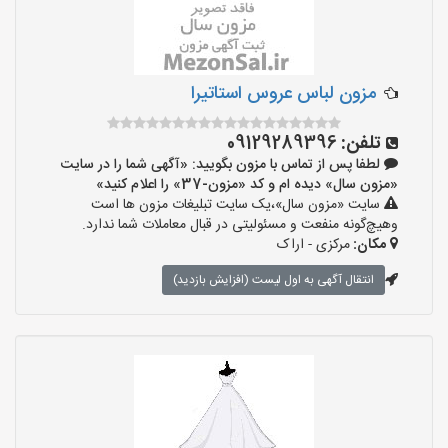
مزون لباس عروس استاتیرا
تلفن:
09129289396
لطفا پس از تماس با مزون بگویید: «آگهی شما را در سایت
«مزون سال» دیده ام و کد «مزون-37» را اعلام کنید»
سایت «مزون سال»،یک سایت تبلیغات مزون ها است
وهیچ‌گونه منفعت و مسئولیتی در قبال معاملات شما ندارد.
مکان:
مرکزی - اراک
انتقال آگهی به اول لیست (افزایش بازدید)