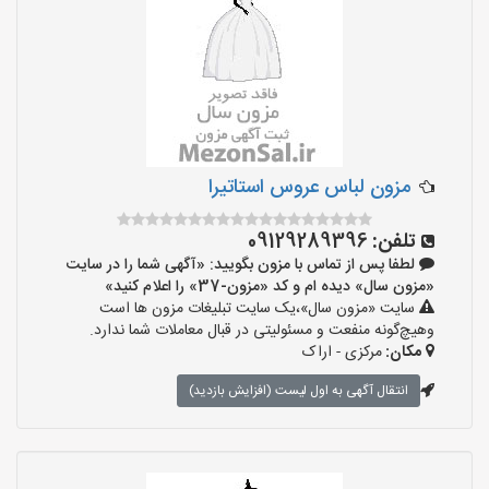
مزون لباس عروس استاتیرا
تلفن:
09129289396
لطفا پس از تماس با مزون بگویید: «آگهی شما را در سایت
«مزون سال» دیده ام و کد «مزون-37» را اعلام کنید»
سایت «مزون سال»،یک سایت تبلیغات مزون ها است
وهیچ‌گونه منفعت و مسئولیتی در قبال معاملات شما ندارد.
مکان:
مرکزی - اراک
انتقال آگهی به اول لیست (افزایش بازدید)