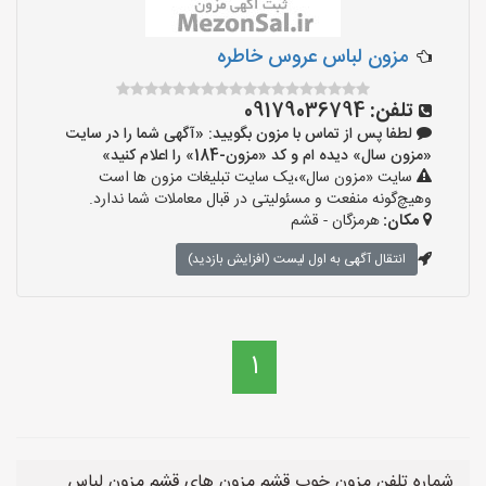
مزون لباس عروس خاطره
تلفن:
09179036794
لطفا پس از تماس با مزون بگویید: «آگهی شما را در سایت
«مزون سال» دیده ام و کد «مزون-184» را اعلام کنید»
سایت «مزون سال»،یک سایت تبلیغات مزون ها است
وهیچ‌گونه منفعت و مسئولیتی در قبال معاملات شما ندارد.
مکان:
هرمزگان - قشم
انتقال آگهی به اول لیست (افزایش بازدید)
1
شماره تلفن مزون خوب قشم مزون های قشم مزون لباس