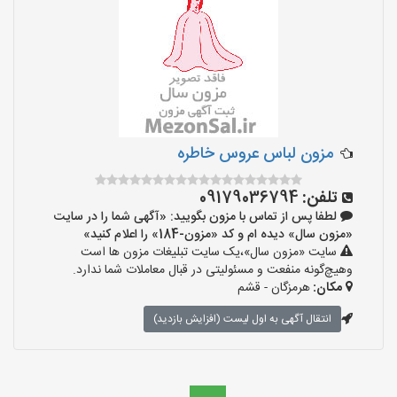
مزون لباس عروس خاطره
تلفن:
09179036794
لطفا پس از تماس با مزون بگویید: «آگهی شما را در سایت
«مزون سال» دیده ام و کد «مزون-184» را اعلام کنید»
سایت «مزون سال»،یک سایت تبلیغات مزون ها است
وهیچ‌گونه منفعت و مسئولیتی در قبال معاملات شما ندارد.
مکان:
هرمزگان - قشم
انتقال آگهی به اول لیست (افزایش بازدید)