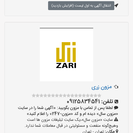
انتقال آگهی به اول لیست (افزایش بازدید)
مزون زری
تلفن:
09125834541
لطفا پس از تماس با مزون بگویید: «آگهی شما را در سایت
«مزون سال» دیده ام و کد «مزون-247» را اعلام کنید»
سایت «مزون سال»،یک سایت تبلیغات مزون ها است
وهیچ‌گونه منفعت و مسئولیتی در قبال معاملات شما ندارد.
مکان:
تهران - تهران