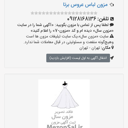
مزون لباس عروس برتا
تلفن:
09128168136
لطفا پس از تماس با مزون بگویید: «آگهی شما را در سایت
«مزون سال» دیده ام و کد «مزون-7» را اعلام کنید»
سایت «مزون سال»،یک سایت تبلیغات مزون ها است
وهیچ‌گونه منفعت و مسئولیتی در قبال معاملات شما ندارد.
مکان:
تهران - تهران
انتقال آگهی به اول لیست (افزایش بازدید)