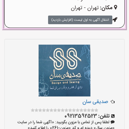
مکان:
تهران - تهران
انتقال آگهی به اول لیست (افزایش بازدید)
صدیقی سان
تلفن:
09213592523
لطفا پس از تماس با مزون بگویید: «آگهی شما را در سایت
«مزون سال» دیده ام و کد «مزون-261» را اعلام کنید»