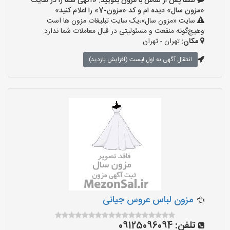
لطفا پس از تماس با مزون بگویید: «آگهی شما را در سایت
«مزون سال» دیده ام و کد «مزون-7» را اعلام کنید»
سایت «مزون سال»،یک سایت تبلیغات مزون ها است
وهیچ‌گونه منفعت و مسئولیتی در قبال معاملات شما ندارد.
مکان:
تهران - تهران
انتقال آگهی به اول لیست (افزایش بازدید)
مزون لباس عروس جیانی
تلفن:
09125096094