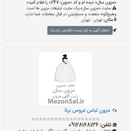
«مزون سال» دیده ام و کد «مزون-247» را اعلام کنید»
سایت «مزون سال»،یک سایت تبلیغات مزون ها است
وهیچ‌گونه منفعت و مسئولیتی در قبال معاملات شما ندارد.
مکان:
تهران - تهران
انتقال آگهی به اول لیست (افزایش بازدید)
مزون لباس عروس برتا
تلفن:
09128168136