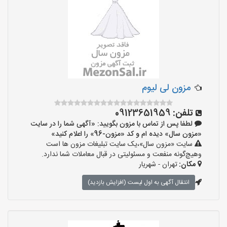
مزون لی لیوم
تلفن:
09123651959
لطفا پس از تماس با مزون بگویید: «آگهی شما را در سایت
«مزون سال» دیده ام و کد «مزون-96» را اعلام کنید»
سایت «مزون سال»،یک سایت تبلیغات مزون ها است
وهیچ‌گونه منفعت و مسئولیتی در قبال معاملات شما ندارد.
مکان:
تهران - شهریار
انتقال آگهی به اول لیست (افزایش بازدید)