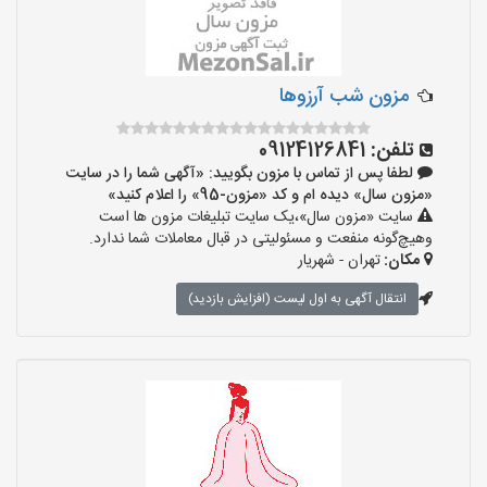
مزون شب آرزوها
تلفن:
09124126841
لطفا پس از تماس با مزون بگویید: «آگهی شما را در سایت
«مزون سال» دیده ام و کد «مزون-95» را اعلام کنید»
سایت «مزون سال»،یک سایت تبلیغات مزون ها است
وهیچ‌گونه منفعت و مسئولیتی در قبال معاملات شما ندارد.
مکان:
تهران - شهریار
انتقال آگهی به اول لیست (افزایش بازدید)