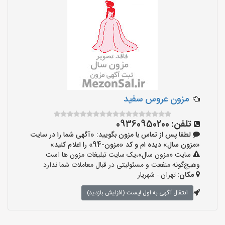
مزون عروس سفید
تلفن:
09360950200
لطفا پس از تماس با مزون بگویید: «آگهی شما را در سایت
«مزون سال» دیده ام و کد «مزون-94» را اعلام کنید»
سایت «مزون سال»،یک سایت تبلیغات مزون ها است
وهیچ‌گونه منفعت و مسئولیتی در قبال معاملات شما ندارد.
مکان:
تهران - شهریار
انتقال آگهی به اول لیست (افزایش بازدید)