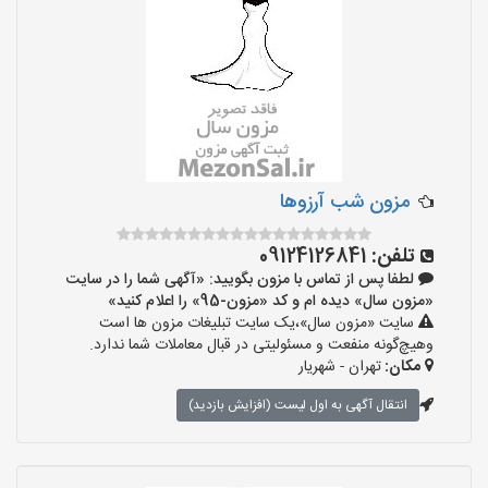
مزون شب آرزوها
تلفن:
09124126841
لطفا پس از تماس با مزون بگویید: «آگهی شما را در سایت
«مزون سال» دیده ام و کد «مزون-95» را اعلام کنید»
سایت «مزون سال»،یک سایت تبلیغات مزون ها است
وهیچ‌گونه منفعت و مسئولیتی در قبال معاملات شما ندارد.
مکان:
تهران - شهریار
انتقال آگهی به اول لیست (افزایش بازدید)