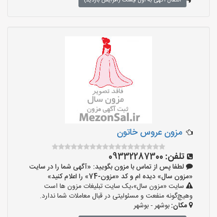
انتقال آگهی به اول لیست (افزایش بازدید)
مزون عروس خاتون
تلفن:
09332287300
لطفا پس از تماس با مزون بگویید: «آگهی شما را در سایت
«مزون سال» دیده ام و کد «مزون-74» را اعلام کنید»
سایت «مزون سال»،یک سایت تبلیغات مزون ها است
وهیچ‌گونه منفعت و مسئولیتی در قبال معاملات شما ندارد.
مکان:
بوشهر - بوشهر