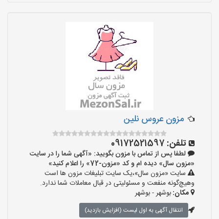
مزون عروس نلین
تلفن:
09172521597
لطفا پس از تماس با مزون بگویید: «آگهی شما را در سایت
«مزون سال» دیده ام و کد «مزون-72» را اعلام کنید»
سایت «مزون سال»،یک سایت تبلیغات مزون ها است
وهیچ‌گونه منفعت و مسئولیتی در قبال معاملات شما ندارد.
مکان:
بوشهر - بوشهر
انتقال آگهی به اول لیست (افزایش بازدید)