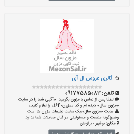
گالری عروس ال آی
تلفن:
09177585083
لطفا پس از تماس با مزون بگویید: «آگهی شما را در سایت
«مزون سال» دیده ام و کد «مزون-164» را اعلام کنید»
سایت «مزون سال»،یک سایت تبلیغات مزون ها است
وهیچ‌گونه منفعت و مسئولیتی در قبال معاملات شما ندارد.
مکان:
بوشهر - برازجان