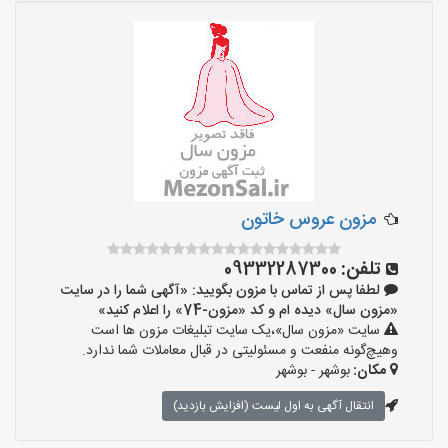
مزون عروس خاتون
تلفن:
09332287300
لطفا پس از تماس با مزون بگویید: «آگهی شما را در سایت
«مزون سال» دیده ام و کد «مزون-74» را اعلام کنید»
سایت «مزون سال»،یک سایت تبلیغات مزون ها است
وهیچ‌گونه منفعت و مسئولیتی در قبال معاملات شما ندارد.
مکان:
بوشهر - بوشهر
انتقال آگهی به اول لیست (افزایش بازدید)