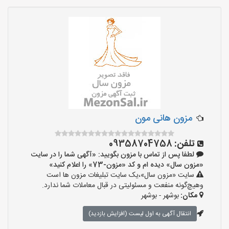
مزون هانی مون
تلفن:
09358704758
لطفا پس از تماس با مزون بگویید: «آگهی شما را در سایت
«مزون سال» دیده ام و کد «مزون-73» را اعلام کنید»
سایت «مزون سال»،یک سایت تبلیغات مزون ها است
وهیچ‌گونه منفعت و مسئولیتی در قبال معاملات شما ندارد.
مکان:
بوشهر - بوشهر
انتقال آگهی به اول لیست (افزایش بازدید)