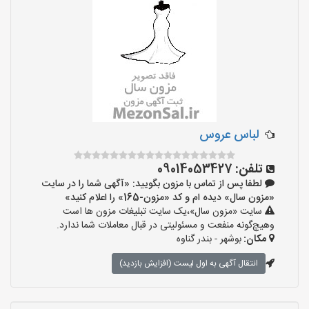
لباس عروس
تلفن:
09014053427
لطفا پس از تماس با مزون بگویید: «آگهی شما را در سایت
«مزون سال» دیده ام و کد «مزون-165» را اعلام کنید»
سایت «مزون سال»،یک سایت تبلیغات مزون ها است
وهیچ‌گونه منفعت و مسئولیتی در قبال معاملات شما ندارد.
مکان:
بوشهر - بندر گناوه
انتقال آگهی به اول لیست (افزایش بازدید)