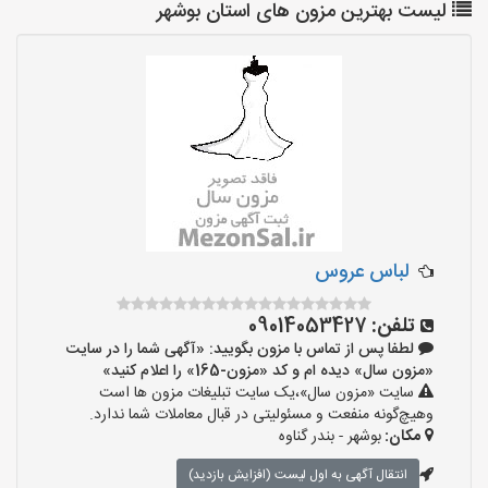
لیست بهترین مزون های استان بوشهر
لباس عروس
تلفن:
09014053427
لطفا پس از تماس با مزون بگویید: «آگهی شما را در سایت
«مزون سال» دیده ام و کد «مزون-165» را اعلام کنید»
سایت «مزون سال»،یک سایت تبلیغات مزون ها است
وهیچ‌گونه منفعت و مسئولیتی در قبال معاملات شما ندارد.
مکان:
بوشهر - بندر گناوه
انتقال آگهی به اول لیست (افزایش بازدید)