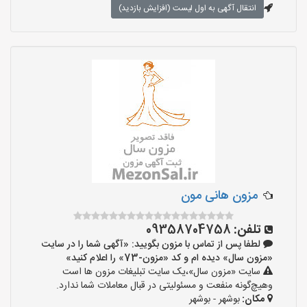
انتقال آگهی به اول لیست (افزایش بازدید)
مزون هانی مون
تلفن:
09358704758
لطفا پس از تماس با مزون بگویید: «آگهی شما را در سایت
«مزون سال» دیده ام و کد «مزون-73» را اعلام کنید»
سایت «مزون سال»،یک سایت تبلیغات مزون ها است
وهیچ‌گونه منفعت و مسئولیتی در قبال معاملات شما ندارد.
مکان:
بوشهر - بوشهر