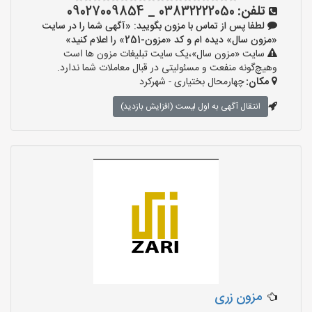
تلفن:
03832222050 _ 09027009854
لطفا پس از تماس با مزون بگویید: «آگهی شما را در سایت
«مزون سال» دیده ام و کد «مزون-251» را اعلام کنید»
سایت «مزون سال»،یک سایت تبلیغات مزون ها است
وهیچ‌گونه منفعت و مسئولیتی در قبال معاملات شما ندارد.
مکان:
چهارمحال بختیاری - شهرکرد
انتقال آگهی به اول لیست (افزایش بازدید)
مزون زری