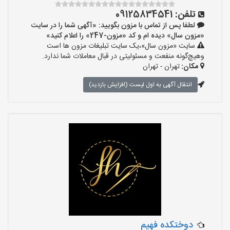
تلفن:
09125834541
لطفا پس از تماس با مزون بگویید: «آگهی شما را در سایت
«مزون سال» دیده ام و کد «مزون-247» را اعلام کنید»
سایت «مزون سال»،یک سایت تبلیغات مزون ها است
وهیچ‌گونه منفعت و مسئولیتی در قبال معاملات شما ندارد.
مکان:
تهران - تهران
انتقال آگهی به اول لیست (افزایش بازدید)
دوختکده فهیم