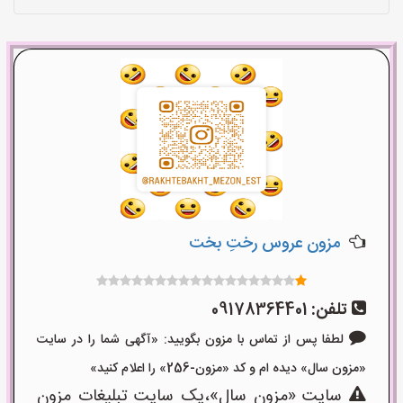
مزون عروس رختِ بخت
تلفن:
09178364401
لطفا پس از تماس با مزون بگویید: «آگهی شما را در سایت
«مزون سال» دیده ام و کد «مزون-256» را اعلام کنید»
سایت «مزون سال»،یک سایت تبلیغات مزون