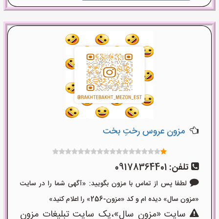
مزون عروس رختِ بخت
تلفن:
09178364401
لطفا پس از تماس با مزون بگویید: «آگهی شما را در سایت
«مزون سال» دیده ام و کد «مزون-256» را اعلام کنید»
سایت «مزون سال»،یک سایت تبلیغات مزون