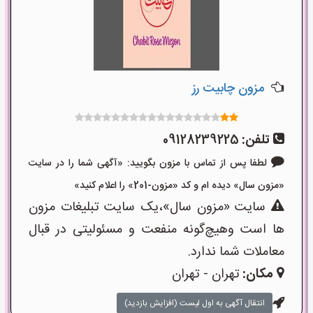
مزون چابیت رز
تلفن:
09128239225
لطفا پس از تماس با مزون بگویید: «آگهی شما را در سایت
«مزون سال» دیده ام و کد «مزون-201» را اعلام کنید»
سایت «مزون سال»،یک سایت تبلیغات مزون
ها است وهیچ‌گونه منفعت و مسئولیتی در قبال
معاملات شما ندارد.
مکان:
تهران - تهران
انتقال آگهی به اول لیست (افزایش بازدید)