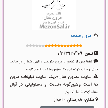
مزون صدف
تلفن:
09163130409
لطفا پس از تماس با مزون بگویید: «آگهی شما را در سایت
«مزون سال» دیده ام و کد «مزون-25» را اعلام کنید»
سایت «مزون سال»،یک سایت تبلیغات مزون
ها است وهیچ‌گونه منفعت و مسئولیتی در قبال
معاملات شما ندارد.
مکان:
خوزستان - اهواز