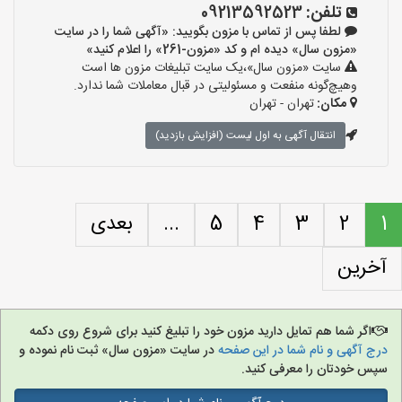
تلفن:
09213592523
لطفا پس از تماس با مزون بگویید: «آگهی شما را در سایت
«مزون سال» دیده ام و کد «مزون-261» را اعلام کنید»
سایت «مزون سال»،یک سایت تبلیغات مزون ها است
وهیچ‌گونه منفعت و مسئولیتی در قبال معاملات شما ندارد.
مکان:
تهران - تهران
انتقال آگهی به اول لیست (افزایش بازدید)
1
2
3
4
5
...
بعدی
آخرین
اگر شما هم تمایل دارید مزون خود را تبلیغ کنید برای شروع روی دکمه
درج آگهی و نام شما در این صفحه
در سایت «مزون سال» ثبت نام نموده و
سپس خودتان را معرفی کنید.