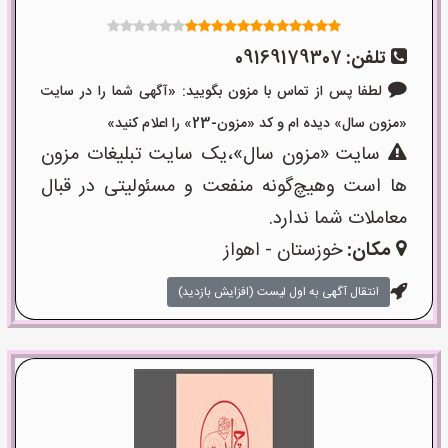
تلفن:
09169179307
لطفا پس از تماس با مزون بگویید: «آگهی شما را در سایت
«مزون سال» دیده ام و کد «مزون-23» را اعلام کنید»
سایت «مزون سال»،یک سایت تبلیغات مزون
ها است وهیچ‌گونه منفعت و مسئولیتی در قبال
معاملات شما ندارد.
مکان:
خوزستان - اهواز
انتقال آگهی به اول لیست (افزایش بازدید)