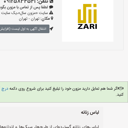
تلفن:
09125834541
لطفا پس از تماس با مزون بگویید: «آ
سایت «مزون سال»،یک سایت تبلی
مکان:
تهران - تهران
انتقال آگهی به اول لیست (افزایش 
اگر شما هم تمایل دارید مزون خود را تبلیغ کنید برای شروع روی دکمه
درج آ
کنید.
لباس زنانه
لباس‌های زنانه گسترده‌ای از طرح‌ها، سبک‌ها و اندازه