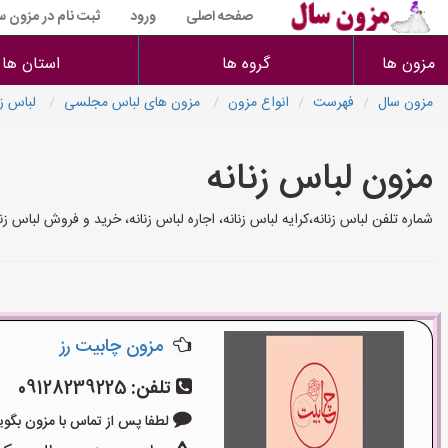
صفحه اصلی
ورود
ثبت نام در مزون س
مزون ها
گروه ها
استان ها
مزون سال
فهرست
انواع مزون
مزون های لباس مجلسی
لباس زن
مزون لباس زنانه
شماره تلفن لباس زنانه،کرایه لباس زنانه، اجاره لباس زنانه، خرید و فروش لباس
مزون چابیت رز
تلفن:
09128239225
لطفا پس از تماس با مزون بگویید: «آ