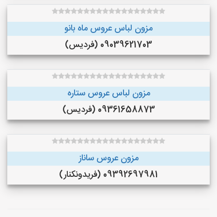
مزون لباس عروس ماه بانو
09039621703 (فردیس)
مزون لباس عروس ستاره
09361658873 (فردیس)
مزون عروس ساناز
09392697981 (فريدونكنار)