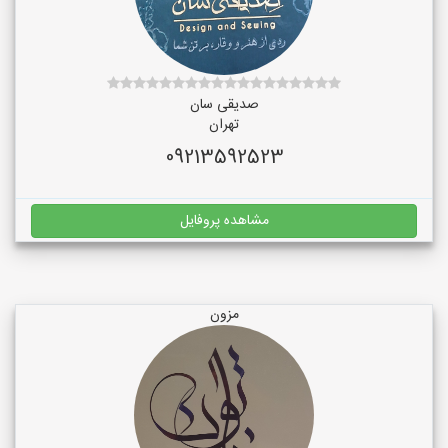
صدیقی سان
تهران
09213592523
مشاهده پروفایل
مزون