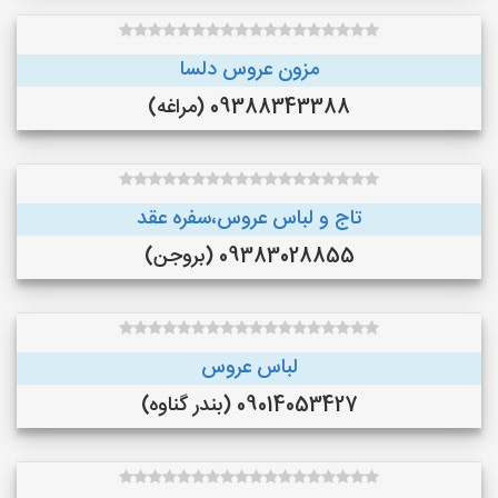
مزون عروس دلسا
09388343388 (مراغه)
تاج و لباس عروس،سفره عقد
09383028855 (بروجن)
لباس عروس
09014053427 (بندر گناوه)