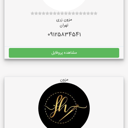
مزون زری
تهران
09125834541
مشاهده پروفایل
مزون