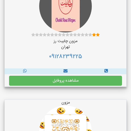
مزون چابیت رز
تهران
09128239225
مشاهده پروفایل
مزون