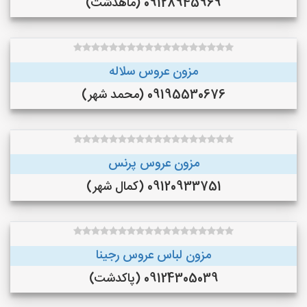
09128945969 (ماهدشت)
مزون عروس سلاله
09195530676 (محمد شهر)
مزون عروس پرنس
09120933751 (کمال شهر)
مزون لباس عروس رجینا
09124305039 (پاکدشت)