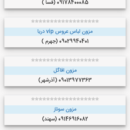
09178400085 (فسا )
مزون لباس عروس vip دریا
09029940401 (جهرم )
مزون اقاگل
09013977363 (آذرشهر)
مزون سوناز
09146916082 (سهند)