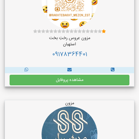
مزون عروس رختِ بخت
استهبان
09178364401
مشاهده پروفایل
مزون