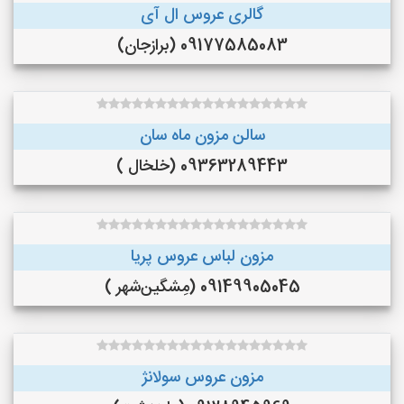
گالری عروس ال آی
09177585083 (برازجان)
سالن مزون ماه سان
09363289443 (خلخال )
مزون لباس عروس پریا
09149905045 (مِشگین‌شهر )
مزون عروس سولانژ