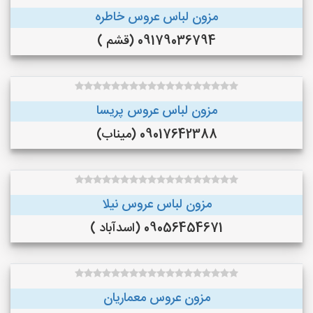
مزون لباس عروس خاطره
09179036794 (قشم )
مزون لباس عروس پریسا
09017642388 (میناب)
مزون لباس عروس نیلا
09056454671 (اسدآباد )
مزون عروس معماریان