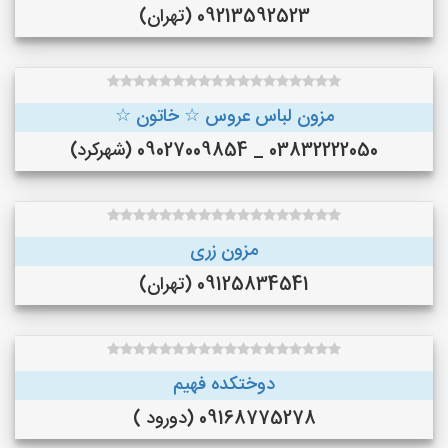
09213592523 (تهران)
مزون لباس عروس ☆ خاتون ☆
03832222050 _ 09027009854 (شهرکرد)
مزون زری
09125834541 (تهران)
دوختکده فهیم
09168775278 (دورود )