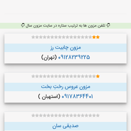
تلفن مزون ها به ترتیب ستاره در سایت مزون سال
مزون چابیت رز
09128239225
(تهران)
مزون عروس رختِ بخت
09178364401
(استهبان )
صدیقی سان