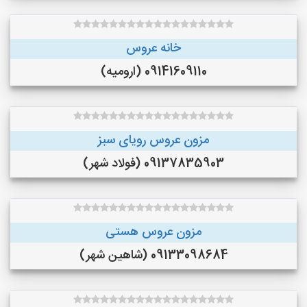
خانه عروس
09141609110 (ارومیه)
مزون عروس رویای سبز
09137835903 (فولاد شهر)
مزون عروس هستی
09133098684 (شاهین شهر)