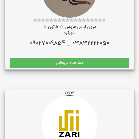
مزون لباس عروس ☆ خاتون ☆
شهرکرد
03832222050 _ 09027009854
مشاهده پروفایل
مزون