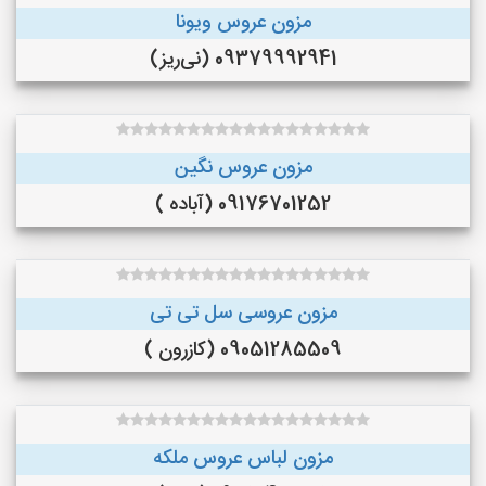
مزون عروس ویونا
09379992941 (نی‌ریز)
مزون عروس نگین
09176701252 (آباده )
مزون عروسی سل تی تی
09051285509 (کازرون )
مزون لباس عروس ملکه