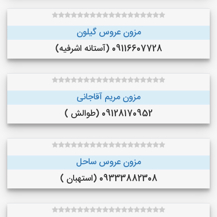
مزون عروس گیلون
09116607728 (آستانه اشرفیه)
مزون مریم آقاجانی
09128170952 (طوالش )
مزون عروس ساحل
09333882308 (استهبان )