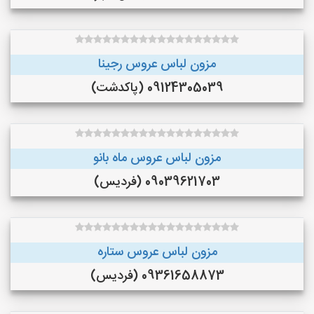
مزون لباس عروس رجینا
09124305039 (پاکدشت)
مزون لباس عروس ماه بانو
09039621703 (فردیس)
مزون لباس عروس ستاره
09361658873 (فردیس)