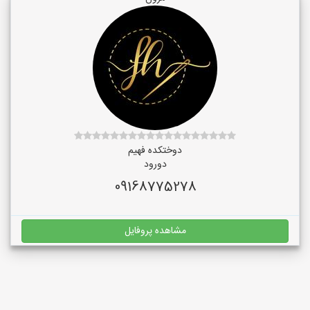
دوختکده فهیم
دورود
09168775278
مشاهده پروفایل