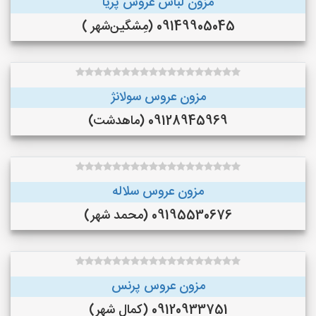
مزون لباس عروس پریا
09149905045 (مِشگین‌شهر )
مزون عروس سولانژ
09128945969 (ماهدشت)
مزون عروس سلاله
09195530676 (محمد شهر)
مزون عروس پرنس
09120933751 (کمال شهر)