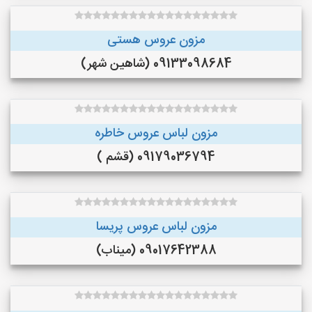
مزون عروس هستی
09133098684 (شاهین شهر)
مزون لباس عروس خاطره
09179036794 (قشم )
مزون لباس عروس پریسا
09017642388 (میناب)