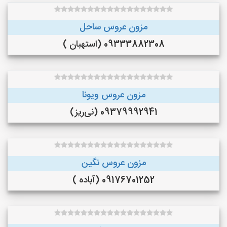
مزون عروس ساحل
09333882308 (استهبان )
مزون عروس ویونا
09379992941 (نی‌ریز)
مزون عروس نگین
09176701252 (آباده )