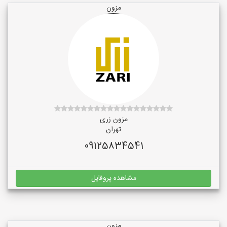
مزون
مزون زری
تهران
09125834541
مشاهده پروفایل
مزون