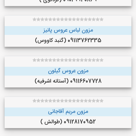
09029930869 (کردکوی )
مزون لباس عروس پانیز
09113762335 (گنبد کاووس)
مزون عروس گیلون
09116607728 (آستانه اشرفیه)
مزون مریم آقاجانی
09128170952 (طوالش )