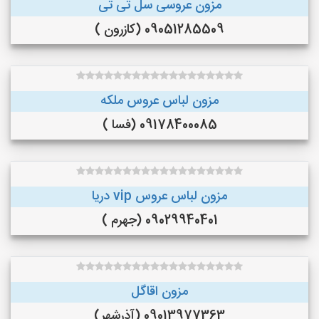
مزون عروسی سل تی تی
09051285509 (کازرون )
مزون لباس عروس ملکه
09178400085 (فسا )
مزون لباس عروس vip دریا
09029940401 (جهرم )
مزون اقاگل
09013977363 (آذرشهر)