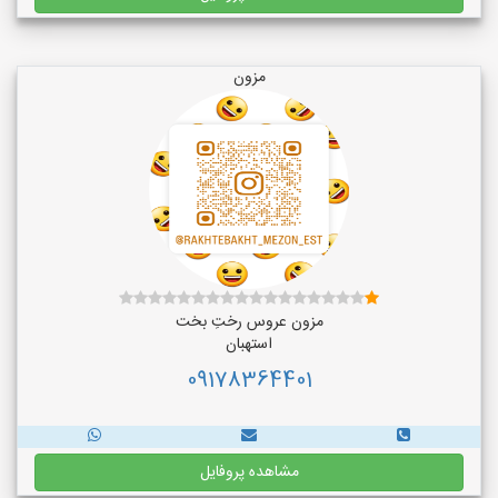
مزون
مزون عروس رختِ بخت
استهبان
09178364401
مشاهده پروفایل