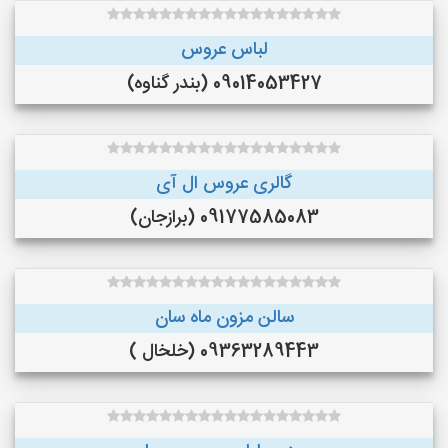
لباس عروس
09014053427 (بندر گناوه)
گالری عروس ال آی
09177585083 (برازجان)
سالن مزون ماه سان
09363289443 (خلخال )