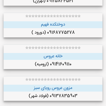
09125834541 (تهران)
دوختکده فهیم
09168775278 (دورود )
خانه عروس
09141609110 (ارومیه)
مزون عروس رویای سبز
09137835903 (فولاد شهر)