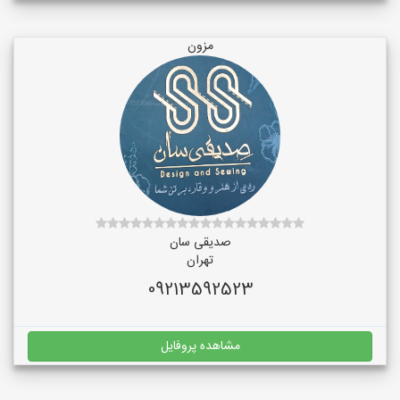
مزون
صدیقی سان
تهران
09213592523
مشاهده پروفایل