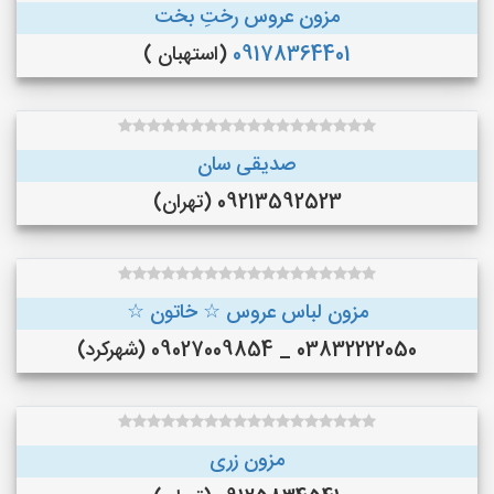
مزون عروس رختِ بخت
09178364401
(استهبان )
صدیقی سان
09213592523 (تهران)
مزون لباس عروس ☆ خاتون ☆
03832222050 _ 09027009854 (شهرکرد)
مزون زری