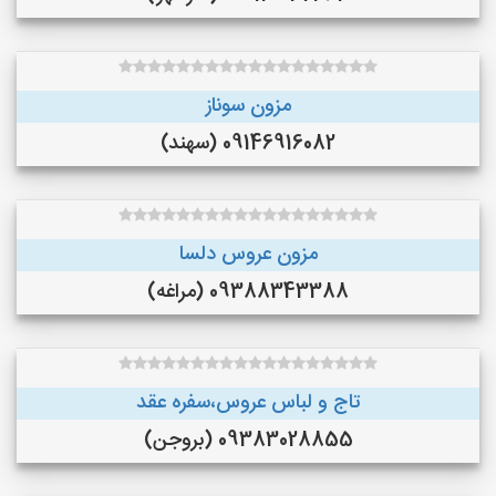
مزون سوناز
09146916082 (سهند)
مزون عروس دلسا
09388343388 (مراغه)
تاج و لباس عروس،سفره عقد
09383028855 (بروجن)