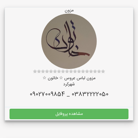
مزون
مزون لباس عروس ☆ خاتون ☆
شهرکرد
03832222050 _ 09027009854
مشاهده پروفایل