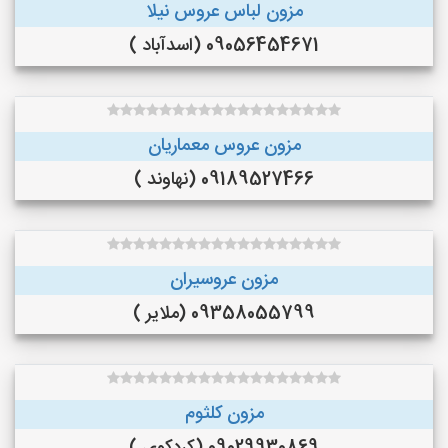
مزون لباس عروس نیلا
09056454671 (اسدآباد )
مزون عروس معماریان
09189527466 (نهاوند )
مزون عروسیران
09358055799 (ملایر )
مزون کلثوم