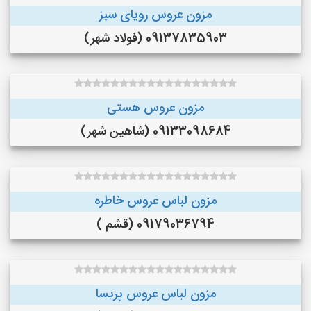
مزون عروس رویای سبز
09137835903 (فولاد شهر)
مزون عروس هستی
09133098684 (شاهین شهر)
مزون لباس عروس خاطره
09179036794 (قشم )
مزون لباس عروس پریسا