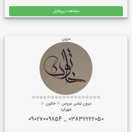
مشاهده پروفایل
مزون
مزون لباس عروس ☆ خاتون ☆
شهرکرد
03832222050 _ 09027009854