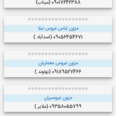
09017642388 (میناب)
مزون لباس عروس نیلا
09056454671 (اسدآباد )
مزون عروس معماریان
09189527466 (نهاوند )
مزون عروسیران
09358055799 (ملایر )