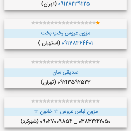
09128239225
(تهران)
مزون عروس رختِ بخت
09178364401
(استهبان )
صدیقی سان
09213592523 (تهران)
مزون لباس عروس ☆ خاتون ☆
03832222050 _ 09027009854 (شهرکرد)