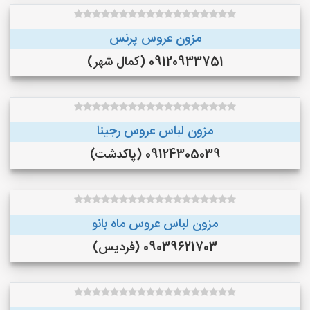
مزون عروس پرنس
09120933751 (کمال شهر)
مزون لباس عروس رجینا
09124305039 (پاکدشت)
مزون لباس عروس ماه بانو
09039621703 (فردیس)