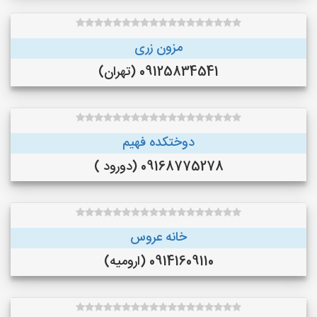
مزون زری
09125834541 (تهران)
دوختکده فهیم
09168775278 (دورود )
خانه عروس
09141609110 (ارومیه)