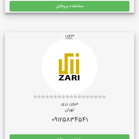
مشاهده پروفایل
مزون
مزون زری
تهران
09125834541