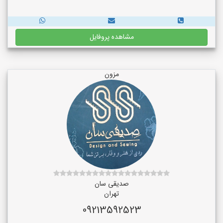
مشاهده پروفایل
مزون
صدیقی سان
تهران
09213592523