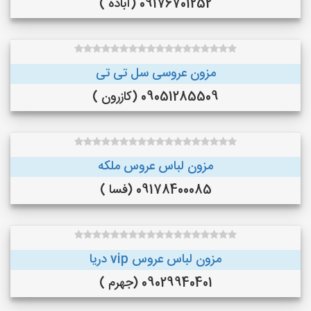
09176701252 (آباده )
مزون عروسی سل تی تی
09051285509 (کازرون )
مزون لباس عروس ملکه
09178400085 (فسا )
مزون لباس عروس vip دریا
09029940401 (جهرم )