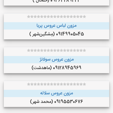
09363289443 (خلخال )
مزون لباس عروس پریا
09149905045 (مِشگین‌شهر )
مزون عروس سولانژ
09128945969 (ماهدشت)
مزون عروس سلاله
09195530676 (محمد شهر)