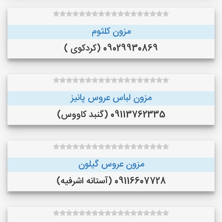
مزون کلثوم
09029930869 (کردکوی )
مزون لباس عروس پانیز
09113762335 (گنبد کاووس)
مزون عروس گیلون
09116607728 (آستانه اشرفیه)