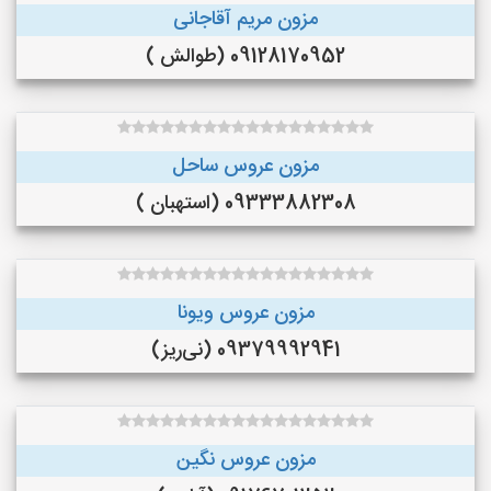
مزون مریم آقاجانی
09128170952 (طوالش )
مزون عروس ساحل
09333882308 (استهبان )
مزون عروس ویونا
09379992941 (نی‌ریز)
مزون عروس نگین