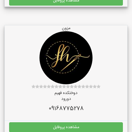
مشاهده پروفایل
مزون
دوختکده فهیم
دورود
09168775278
مشاهده پروفایل