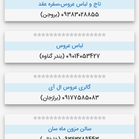
تاج و لباس عروس،سفره عقد
09383028855 (بروجن)
لباس عروس
09014053427 (بندر گناوه)
گالری عروس ال آی
09177585083 (برازجان)
سالن مزون ماه سان