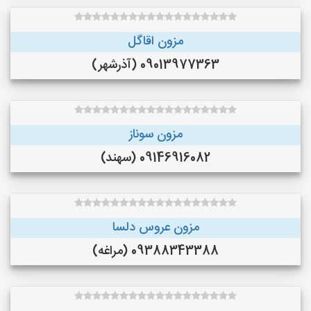
مزون اقاگل
09013977363 (آذرشهر)
مزون سوناز
09146916082 (سهند)
مزون عروس دلسا
09388343388 (مراغه)