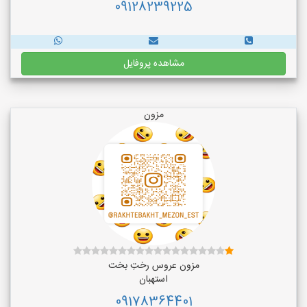
09128239225
مشاهده پروفایل
مزون
مزون عروس رختِ بخت
استهبان
09178364401