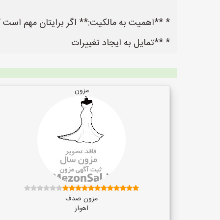
* **اهمیت به مالکیت:** اگر برایتان مهم است ک
* **تمایل به ایجاد تغییرات
مزون
مزون صدف
اهواز