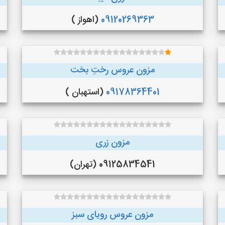
09120269363
(اهواز )
مزون عروس رختِ بخت
09178364401
(استهبان )
مزون زری
09125834541 (تهران)
مزون عروس رویای سبز