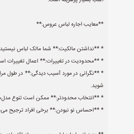
اغلب بسیار پرهزینه است.
**معایب اجاره لباس عروس:**
* **نداشتن مالکیت:** شما مالک لباس نیستید و 
* **محدودیت در تغییرات:** اعمال تغییرات اساسی
* **نگرانی در مورد آسیب دیدگی:** در طول مر
شوید.
* **انتخاب محدودتر:** ممکن است تنوع مدل‌های
* **احساس نو نبودن:** برخی افراد ترجیح می‌د