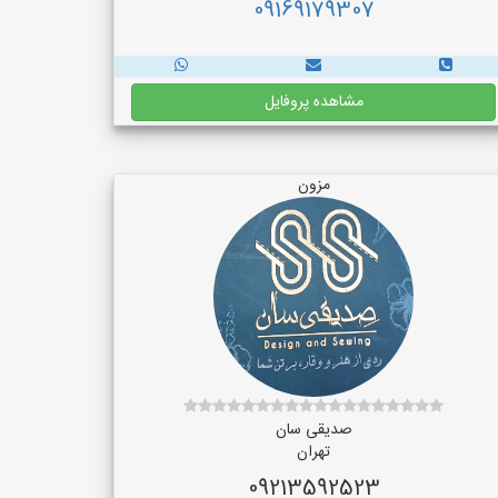
09169179307
مشاهده پروفایل
مزون
صدیقی سان
تهران
09213592523