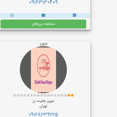
09163130409
مشاهده پروفایل
مزون
مزون چابیت رز
تهران
09128239225