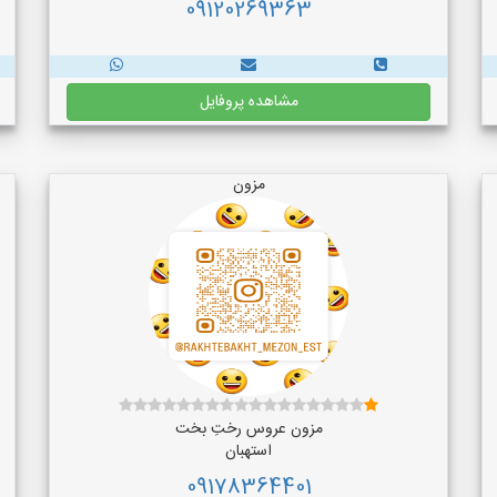
09120269363
مشاهده پروفایل
مزون
مزون عروس رختِ بخت
استهبان
09178364401