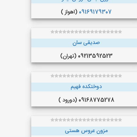
09169179307
(اهواز )
صدیقی سان
09213592523 (تهران)
دوختکده فهیم
09168775278 (دورود )
مزون عروس هستی