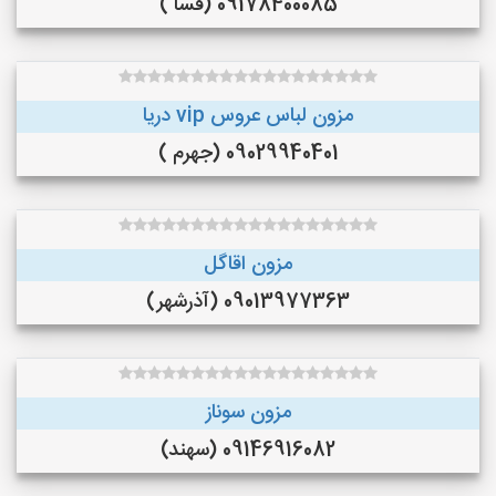
09178400085 (فسا )
مزون لباس عروس vip دریا
09029940401 (جهرم )
مزون اقاگل
09013977363 (آذرشهر)
مزون سوناز
09146916082 (سهند)