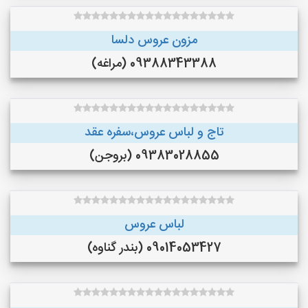
مزون عروس دلسا
09388343388 (مراغه)
تاج و لباس عروس،سفره عقد
09383028855 (بروجن)
لباس عروس
09014053427 (بندر گناوه)