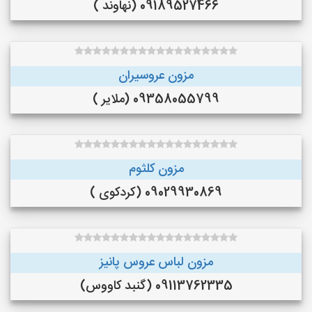
09189527466 (نهاوند )
مزون عروسیران
09358055799 (ملایر )
مزون کلثوم
09029930869 (کردکوی )
مزون لباس عروس پانیز
09113762335 (گنبد کاووس)