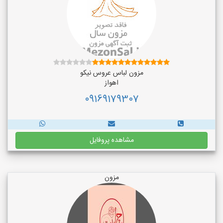
مزون لباس عروس نیکو
اهواز
09169179307
مشاهده پروفایل
مزون