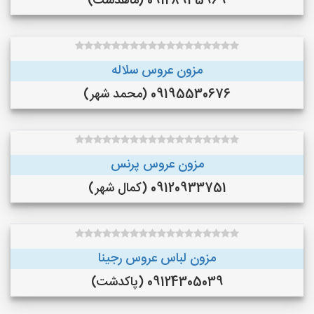
09128945969 (ماهدشت)
مزون عروس سلاله
09195530676 (محمد شهر)
مزون عروس پرنس
09120933751 (کمال شهر)
مزون لباس عروس رجینا
09124305039 (پاکدشت)