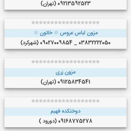
09213592523 (تهران)
مزون لباس عروس ☆ خاتون ☆
03832222050 _ 09027009854 (شهرکرد)
مزون زری
09125834541 (تهران)
دوختکده فهیم
09168775278 (دورود )