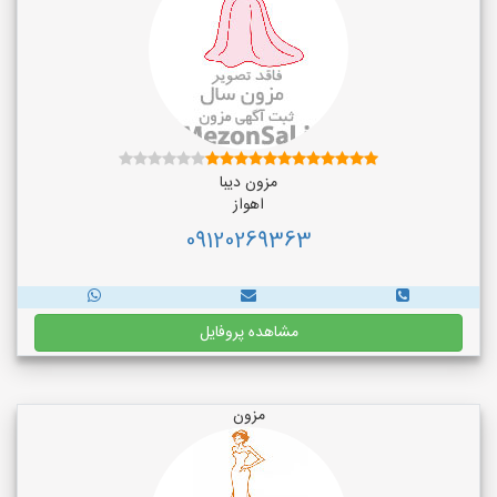
مزون دیبا
اهواز
09120269363
مشاهده پروفایل
مزون