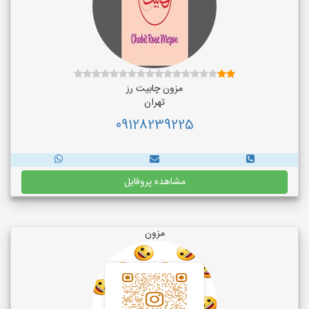
مزون چابیت رز
تهران
09128239225
مشاهده پروفایل
مزون