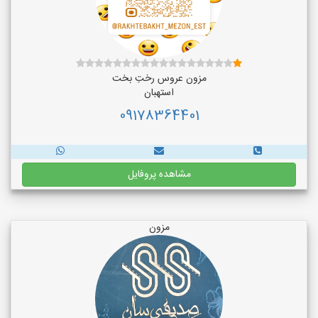
مزون عروس رختِ بخت
استهبان
09178364401
مشاهده پروفایل
مزون