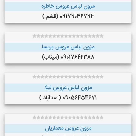
مزون لباس عروس خاطره
09179036794 (قشم )
مزون لباس عروس پریسا
09017642388 (میناب)
مزون لباس عروس نیلا
09056454671 (اسدآباد )
مزون عروس معماریان