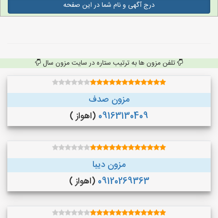
درج آگهی و نام شما در این صفحه
تلفن مزون ها به ترتیب ستاره در سایت مزون سال
مزون صدف
09163130409
(اهواز )
مزون دیبا
09120269363
(اهواز )