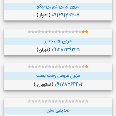
مزون لباس عروس نیکو
09169179307
(اهواز )
مزون چابیت رز
09128239225
(تهران)
مزون عروس رختِ بخت
09178364401
(استهبان )
صدیقی سان