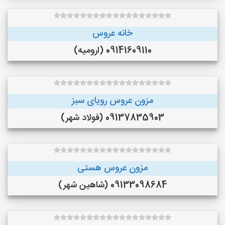
خانه عروس
09141609110 (ارومیه)
مزون عروس رویای سبز
09137835903 (فولاد شهر)
مزون عروس هستی
09133098684 (شاهین شهر)