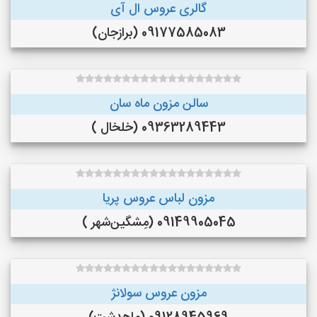
گالری عروس ال آی
09177585083 (برازجان)
سالن مزون ماه سان
09363289443 (خلخال )
مزون لباس عروس پریا
09149905045 (مِشگین‌شهر )
مزون عروس سولانژ