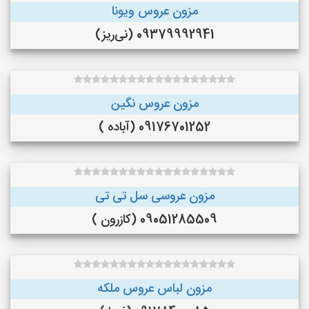
مزون عروس ویونا
09379992941 (نی‌ریز)
مزون عروس نگین
09176701252 (آباده )
مزون عروسی سل تی تی
09051285509 (کازرون )
مزون لباس عروس ملکه