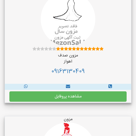
مزون صدف
اهواز
09163130409
مشاهده پروفایل
مزون