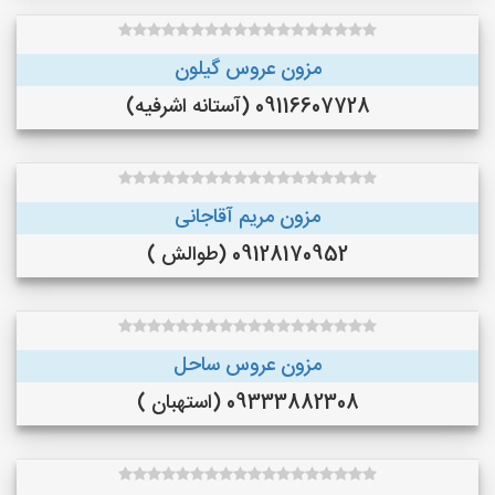
مزون عروس گیلون
09116607728 (آستانه اشرفیه)
مزون مریم آقاجانی
09128170952 (طوالش )
مزون عروس ساحل
09333882308 (استهبان )