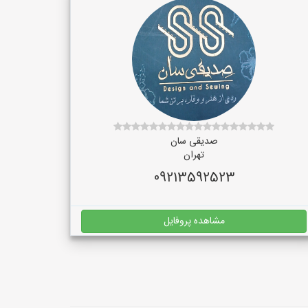
صدیقی سان
تهران
09213592523
مشاهده پروفایل