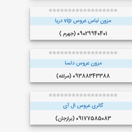
مزون لباس عروس vip دریا
09029940401 (جهرم )
مزون عروس دلسا
09388343388 (مراغه)
گالری عروس ال آی
09177585083 (برازجان)