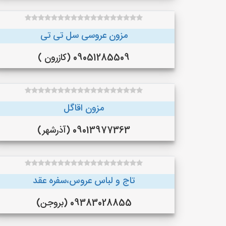
مزون عروسی سل تی تی
09051285509 (کازرون )
مزون اقاگل
09013977363 (آذرشهر)
تاج و لباس عروس،سفره عقد
09383028855 (بروجن)