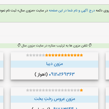
 روی دکمه
درج آگهی و نام شما در این صفحه
در سایت «مزون سال» ثبت نام نمود
تلفن مزون ها به ترتیب ستاره در سایت مزون سال
مزون دیبا
09120269363
(اهواز )
مزون عروس رختِ بخت