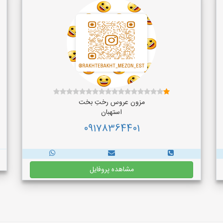
مزون عروس رختِ بخت
استهبان
09178364401
مشاهده پروفایل