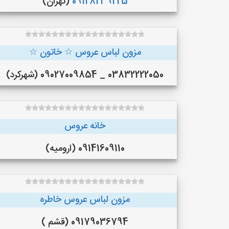
09128239225
(تهران)
مزون لباس عروس ☆ خاتون ☆
03832222050 _ 09027009854 (شهرکرد)
خانه عروس
09141609110 (ارومیه)
مزون لباس عروس خاطره
09179036794 (قشم )