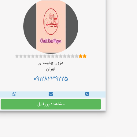
مزون چابیت رز
تهران
09128239225
مشاهده پروفایل