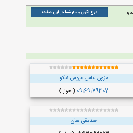
درج آگهی و نام شما در این صفحه
ه و
مزون لباس عروس نیکو
09169179307
(اهواز )
صدیقی سان