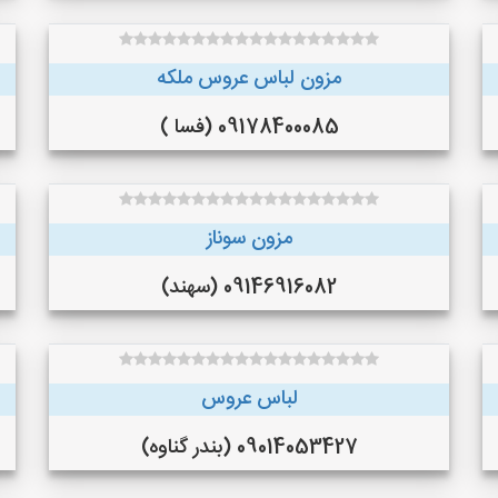
مزون لباس عروس ملکه
09178400085 (فسا )
مزون سوناز
09146916082 (سهند)
لباس عروس
09014053427 (بندر گناوه)