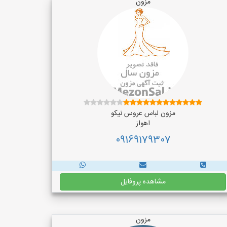
مزون
مزون لباس عروس نیکو
اهواز
09169179307
مشاهده پروفایل
مزون