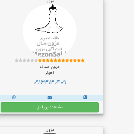
مزون
مزون صدف
اهواز
09163130409
مشاهده پروفایل
مزون