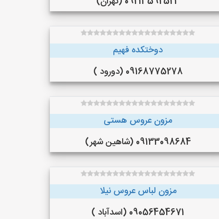
09213592523 (تهران)
دوختکده فهیم
09168775278 (دورود )
مزون عروس هستی
09133098684 (شاهین شهر)
مزون لباس عروس نیلا
09056454671 (اسدآباد )