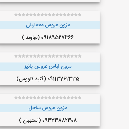
مزون عروس معماریان
09189527466 (نهاوند )
مزون لباس عروس پانیز
09113762335 (گنبد کاووس)
مزون عروس ساحل
09333882308 (استهبان )