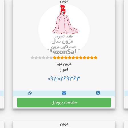
مزون
مزون دیبا
اهواز
09120269363
مشاهده پروفایل
مزون