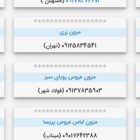
09178364401
(استهبان )
مزون زری
09125834541 (تهران)
مزون عروس رویای سبز
09137835903 (فولاد شهر)
مزون لباس عروس پریسا
09017642388 (میناب)