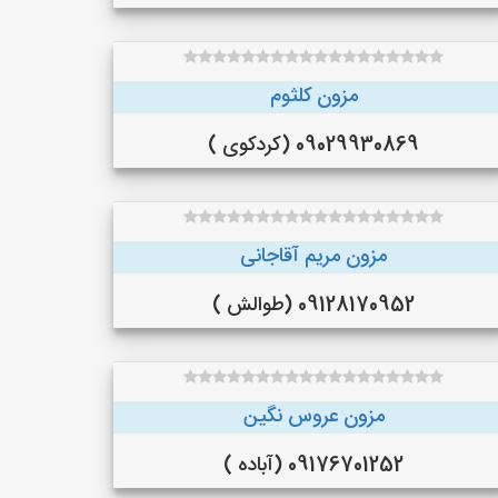
مزون کلثوم
09029930869 (کردکوی )
مزون مریم آقاجانی
09128170952 (طوالش )
مزون عروس نگین
09176701252 (آباده )