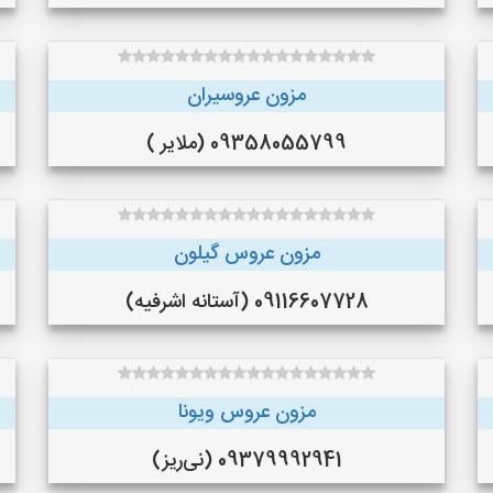
مزون عروسیران
09358055799 (ملایر )
مزون عروس گیلون
09116607728 (آستانه اشرفیه)
مزون عروس ویونا
09379992941 (نی‌ریز)