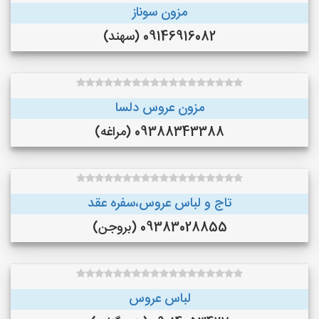
مزون سوناز
09146916082 (سهند)
مزون عروس دلسا
09388343388 (مراغه)
تاج و لباس عروس،سفره عقد
09383028855 (بروجن)
لباس عروس