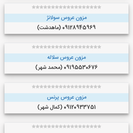
مزون عروس سولانژ
09128945969 (ماهدشت)
مزون عروس سلاله
09195530676 (محمد شهر)
مزون عروس پرنس
09120933751 (کمال شهر)