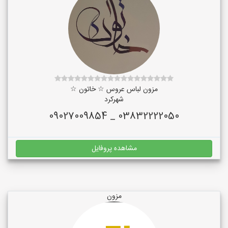
مزون لباس عروس ☆ خاتون ☆
شهرکرد
03832222050 _ 09027009854
مشاهده پروفایل
مزون