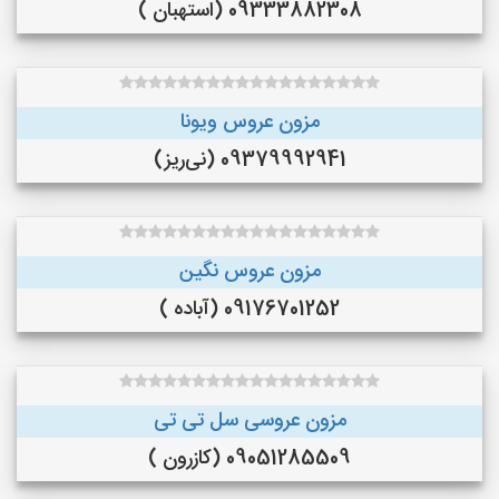
09333882308 (استهبان )
مزون عروس ویونا
09379992941 (نی‌ریز)
مزون عروس نگین
09176701252 (آباده )
مزون عروسی سل تی تی
09051285509 (کازرون )