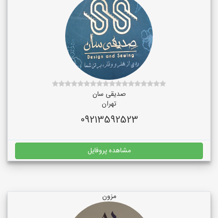
صدیقی سان
تهران
09213592523
مشاهده پروفایل
مزون