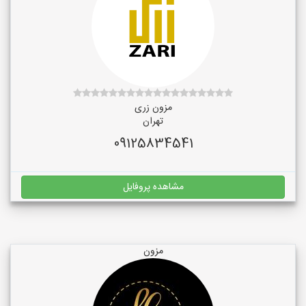
مزون زری
تهران
09125834541
مشاهده پروفایل
مزون