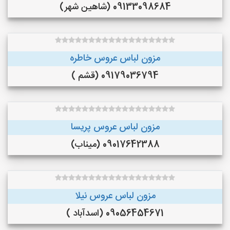
09133098684 (شاهین شهر)
مزون لباس عروس خاطره
09179036794 (قشم )
مزون لباس عروس پریسا
09017642388 (میناب)
مزون لباس عروس نیلا
09056454671 (اسدآباد )