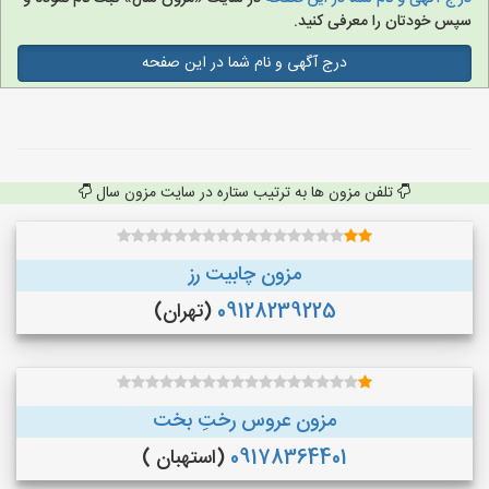
سپس خودتان را معرفی کنید.
درج آگهی و نام شما در این صفحه
تلفن مزون ها به ترتیب ستاره در سایت مزون سال
مزون چابیت رز
09128239225
(تهران)
مزون عروس رختِ بخت
09178364401
(استهبان )