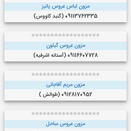
مزون لباس عروس پانیز
09113762335 (گنبد کاووس)
مزون عروس گیلون
09116607728 (آستانه اشرفیه)
مزون مریم آقاجانی
09128170952 (طوالش )
مزون عروس ساحل