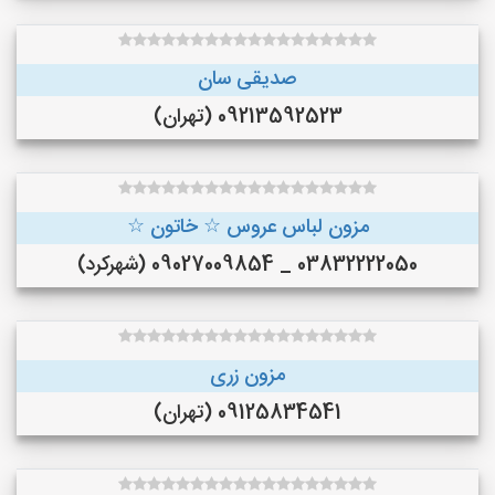
صدیقی سان
09213592523 (تهران)
مزون لباس عروس ☆ خاتون ☆
03832222050 _ 09027009854 (شهرکرد)
مزون زری
09125834541 (تهران)