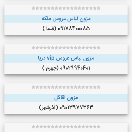
مزون لباس عروس ملکه
09178400085 (فسا )
مزون لباس عروس vip دریا
09029940401 (جهرم )
مزون اقاگل
09013977363 (آذرشهر)