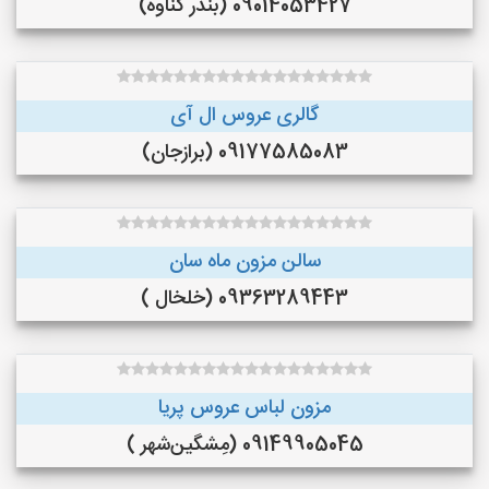
09014053427 (بندر گناوه)
گالری عروس ال آی
09177585083 (برازجان)
سالن مزون ماه سان
09363289443 (خلخال )
مزون لباس عروس پریا
09149905045 (مِشگین‌شهر )