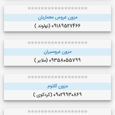
مزون عروس معماریان
09189527466 (نهاوند )
مزون عروسیران
09358055799 (ملایر )
مزون کلثوم
09029930869 (کردکوی )