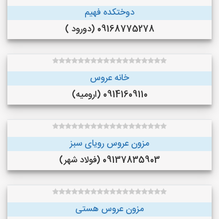
دوختکده فهیم
09168775278 (دورود )
خانه عروس
09141609110 (ارومیه)
مزون عروس رویای سبز
09137835903 (فولاد شهر)
مزون عروس هستی