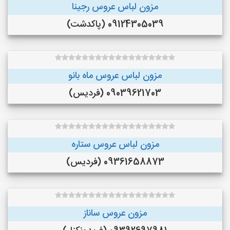
مزون لباس عروس رجینا
09124305039 (پاکدشت)
مزون لباس عروس ماه بانو
09039621703 (فردیس)
مزون لباس عروس ستاره
09361658873 (فردیس)
مزون عروس ساناز