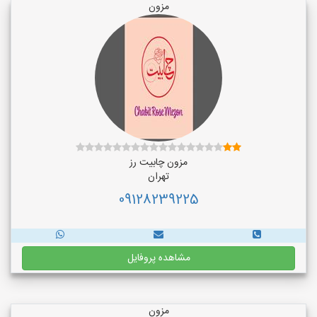
مزون
مزون چابیت رز
تهران
09128239225
مشاهده پروفایل
مزون