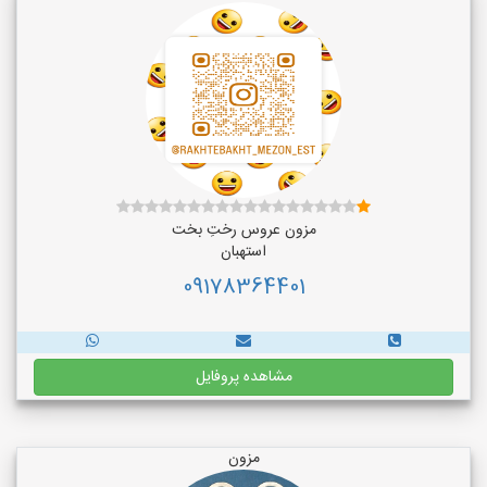
مزون عروس رختِ بخت
استهبان
09178364401
مشاهده پروفایل
مزون