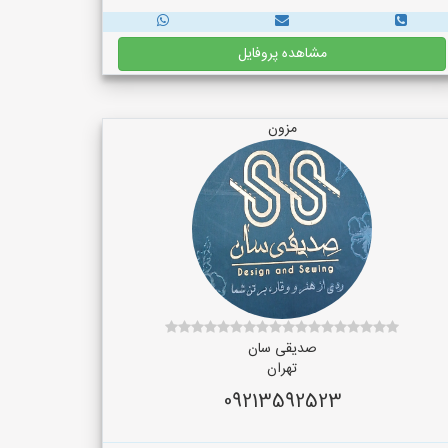
مشاهده پروفایل
مزون
صدیقی سان
تهران
09213592523