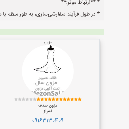
* **ارتباط موثر:**
* در طول فرآیند سفارشی‌سازی، به طور منظم با م
مزون
مزون صدف
اهواز
09163130409