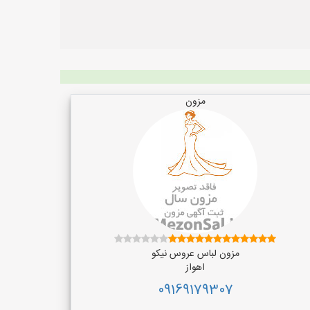
مزون
مزون لباس عروس نیکو
اهواز
09169179307