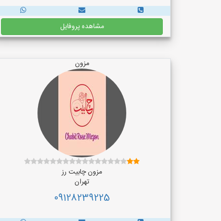
مشاهده پروفایل
مزون
مزون چابیت رز
تهران
09128239225