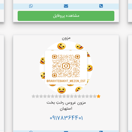
مشاهده پروفایل
مزون
مزون عروس رختِ بخت
استهبان
09178364401