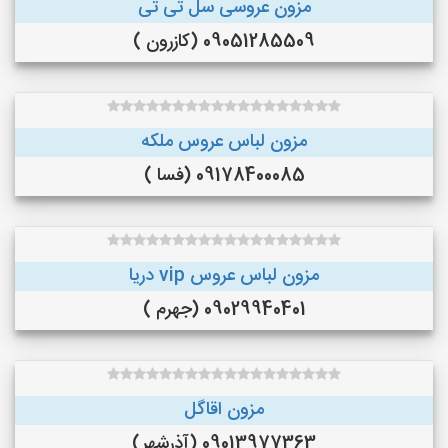
مزون عروسی سل تی تی
09051285509 (کازرون )
مزون لباس عروس ملکه
09178400085 (فسا )
مزون لباس عروس vip دریا
09029940401 (جهرم )
مزون اقاگل
09013977363 (آذرشهر)