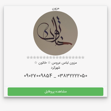
مزون
مزون لباس عروس ☆ خاتون ☆
شهرکرد
03832222050 _ 09027009854
مشاهده پروفایل