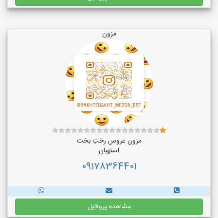
مزون
مزون عروس رختِ بخت
استهبان
09178364401
مشاهده پروفایل