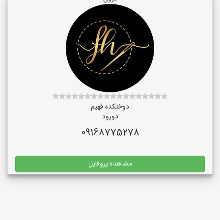
دوختکده فهیم
دورود
09168775278
مشاهده پروفایل