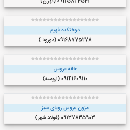
09125834541 (تهران)
دوختکده فهیم
09168775278 (دورود )
خانه عروس
09141609110 (ارومیه)
مزون عروس رویای سبز
09137835903 (فولاد شهر)