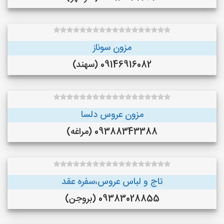
مزون سوناز
09146916082 (سهند)
مزون عروس دلسا
09388343388 (مراغه)
تاج و لباس عروس،سفره عقد
09383028855 (بروجن)