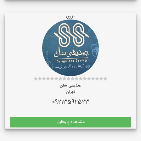
مزون
صدیقی سان
تهران
09213592523
مشاهده پروفایل