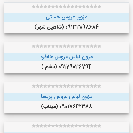
مزون عروس هستی
09133098684 (شاهین شهر)
مزون لباس عروس خاطره
09179036794 (قشم )
مزون لباس عروس پریسا
09017642388 (میناب)