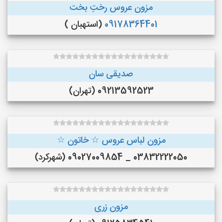
مزون عروس رختِ بخت
09178364401
(استهبان )
صدیقی سان
09213592523 (تهران)
مزون لباس عروس ☆ خاتون ☆
03832222050 _ 09027009854 (شهرکرد)
مزون زری