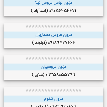
مزون لباس عروس نیلا
09056454671 (اسدآباد )
مزون عروس معماریان
09189527466 (نهاوند )
مزون عروسیران
09358055799 (ملایر )
مزون کلثوم