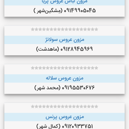
مزون لباس عروس پریا
09149905045 (مِشگین‌شهر )
مزون عروس سولانژ
09128945969 (ماهدشت)
مزون عروس سلاله
09195530676 (محمد شهر)
مزون عروس پرنس
09120933751 (کمال شهر)