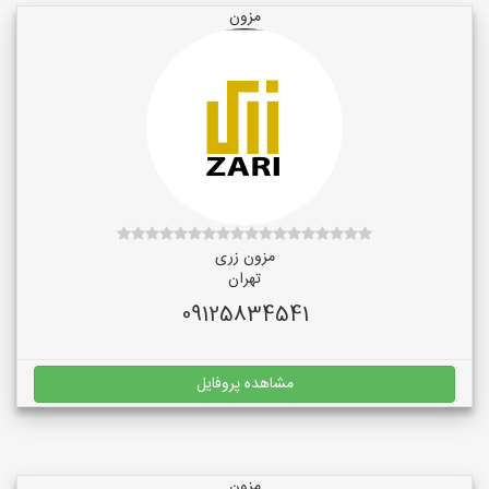
مزون
مزون زری
تهران
09125834541
مشاهده پروفایل
مزون