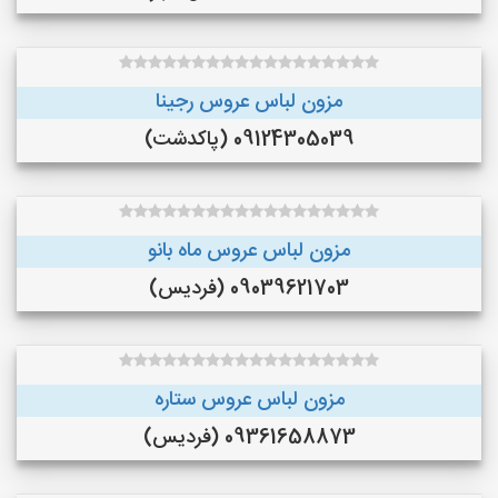
مزون لباس عروس رجینا
09124305039 (پاکدشت)
مزون لباس عروس ماه بانو
09039621703 (فردیس)
مزون لباس عروس ستاره
09361658873 (فردیس)