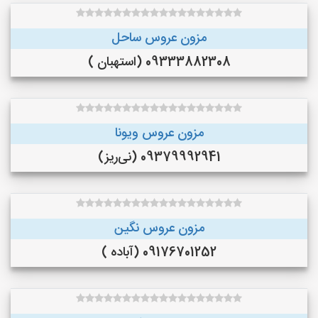
مزون عروس ساحل
09333882308 (استهبان )
مزون عروس ویونا
09379992941 (نی‌ریز)
مزون عروس نگین
09176701252 (آباده )