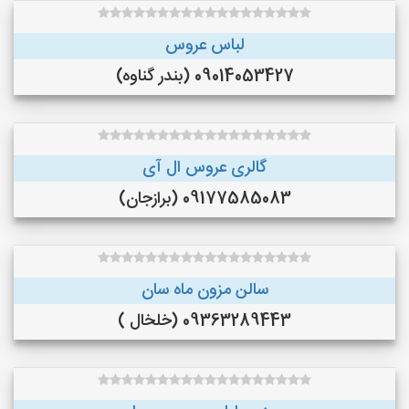
لباس عروس
09014053427 (بندر گناوه)
گالری عروس ال آی
09177585083 (برازجان)
سالن مزون ماه سان
09363289443 (خلخال )