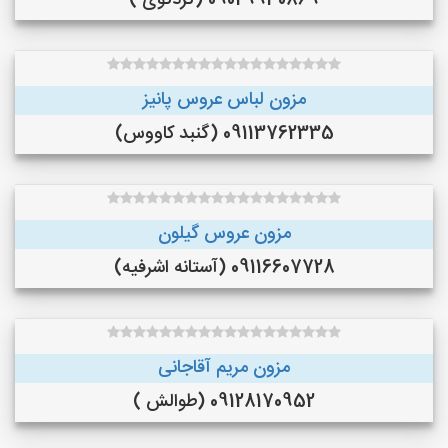
09029930869 (کردکوی )
مزون لباس عروس پانیز
09113762335 (گنبد کاووس)
مزون عروس گیلون
09116607728 (آستانه اشرفیه)
مزون مریم آقاجانی
09128170952 (طوالش )