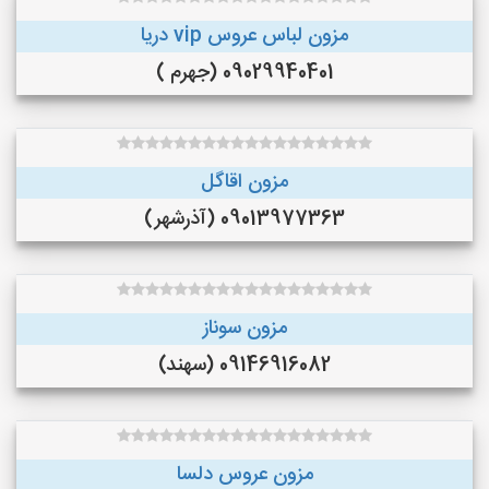
مزون لباس عروس vip دریا
09029940401 (جهرم )
مزون اقاگل
09013977363 (آذرشهر)
مزون سوناز
09146916082 (سهند)
مزون عروس دلسا