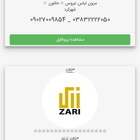
مزون لباس عروس ☆ خاتون ☆
شهرکرد
03832222050 _ 09027009854
مشاهده پروفایل
مزون
مزون زری