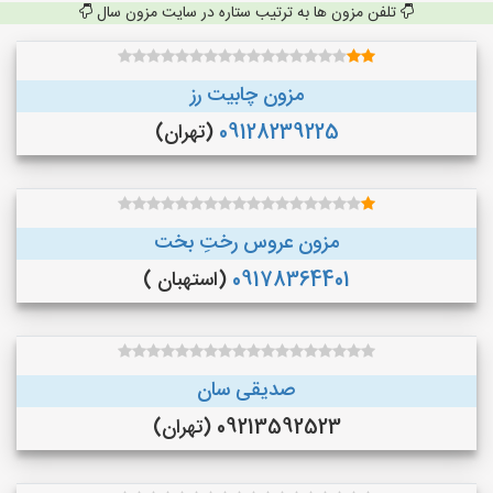
تلفن مزون ها به ترتیب ستاره در سایت مزون سال
مزون چابیت رز
09128239225
(تهران)
مزون عروس رختِ بخت
09178364401
(استهبان )
صدیقی سان
09213592523 (تهران)