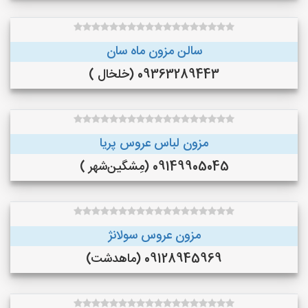
سالن مزون ماه سان
09363289443 (خلخال )
مزون لباس عروس پریا
09149905045 (مِشگین‌شهر )
مزون عروس سولانژ
09128945969 (ماهدشت)