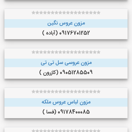
مزون عروس نگین
09176701252 (آباده )
مزون عروسی سل تی تی
09051285509 (کازرون )
مزون لباس عروس ملکه
09178400085 (فسا )