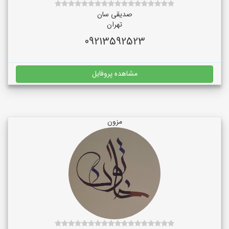
صدیقی سان
تهران
09213592523
مشاهده پروفایل
مزون