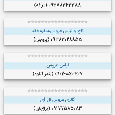
09388343388 (مراغه)
تاج و لباس عروس،سفره عقد
09383028855 (بروجن)
لباس عروس
09014053427 (بندر گناوه)
گالری عروس ال آی
09177585083 (برازجان)