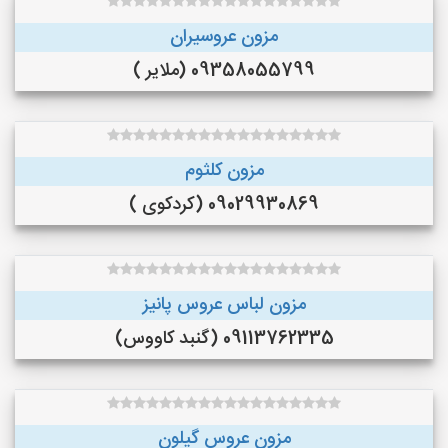
مزون عروسیران
09358055799 (ملایر )
مزون کلثوم
09029930869 (کردکوی )
مزون لباس عروس پانیز
09113762335 (گنبد کاووس)
مزون عروس گیلون