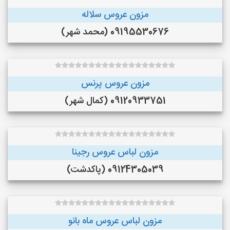
مزون عروس سلاله
09195530676 (محمد شهر)
مزون عروس پرنس
09120933751 (کمال شهر)
مزون لباس عروس رجینا
09124305039 (پاکدشت)
مزون لباس عروس ماه بانو