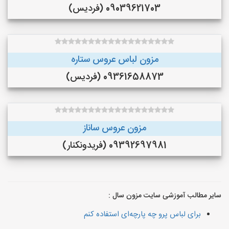
09039621703 (فردیس)
مزون لباس عروس ستاره
09361658873 (فردیس)
مزون عروس ساناز
09392697981 (فريدونكنار)
سایر مطالب آموزشی سایت مزون سال :
برای لباس پرو چه پارچه‌ای استفاده کنم