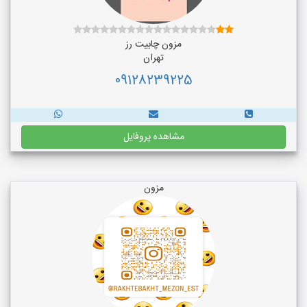
مزون چابیت رز
تهران
09128239225
مشاهده پروفایل
مزون