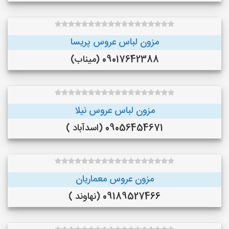
مزون لباس عروس پریسا
09017642388 (میناب)
مزون لباس عروس نیلا
09056454671 (اسدآباد )
مزون عروس معماریان
09189527466 (نهاوند )