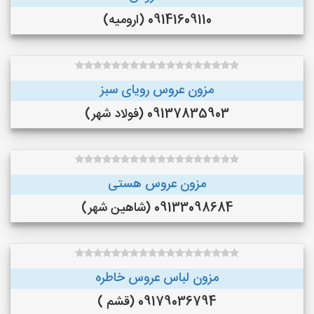
09141609110 (ارومیه)
مزون عروس رویای سبز
09137835903 (فولاد شهر)
مزون عروس هستی
09133098684 (شاهین شهر)
مزون لباس عروس خاطره
09179036794 (قشم )