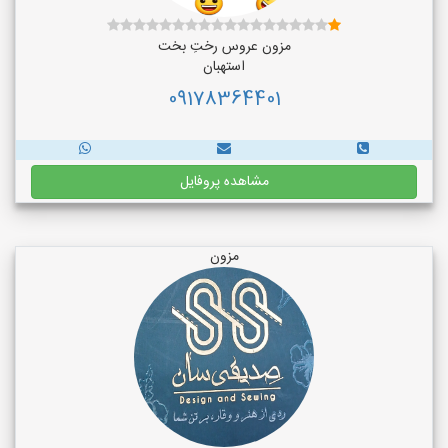
مزون عروس رختِ بخت
استهبان
09178364401
مشاهده پروفایل
مزون