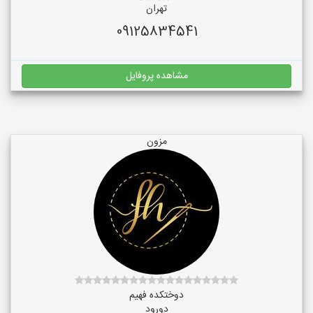
تهران
09125834541
مشاهده پروفایل
مزون
دوختکده فهیم
دورود