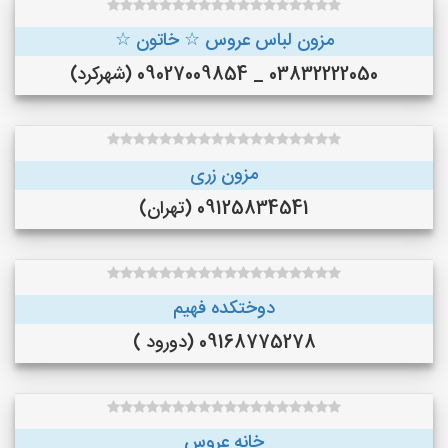
مزون لباس عروس ☆ خاتون ☆
03832222050 _ 09027009854 (شهرکرد)
مزون زری
09125834541 (تهران)
دوختکده فهیم
09168775278 (دورود )
خانه عروس