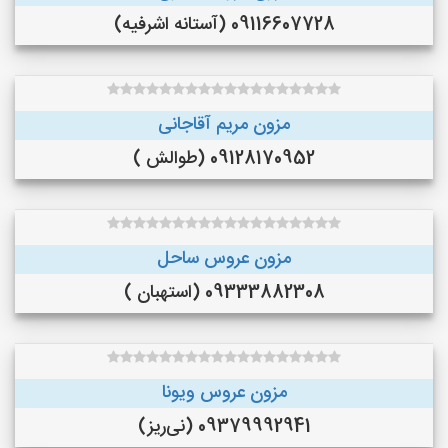
09116607728 (آستانه اشرفیه)
مزون مریم آقاجانی
09128170952 (طوالش )
مزون عروس ساحل
09333882308 (استهبان )
مزون عروس ویونا
09379992941 (نی‌ریز)