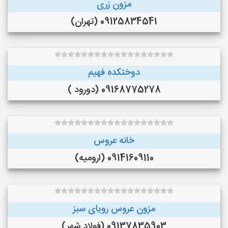
مزون زری
09125834541 (تهران)
دوختکده فهیم
09168775278 (دورود )
خانه عروس
09141609110 (ارومیه)
مزون عروس رویای سبز
09137835903 (فولاد شهر)