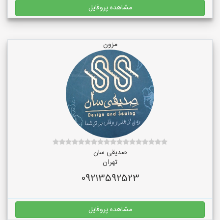
مشاهده پروفایل
مزون
صدیقی سان
تهران
09213592523
مشاهده پروفایل