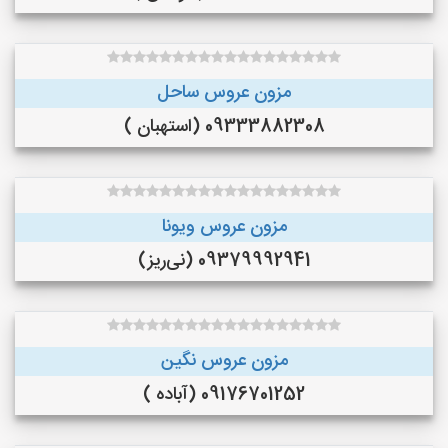
مزون عروس ساحل
09333882308 (استهبان )
مزون عروس ویونا
09379992941 (نی‌ریز)
مزون عروس نگین
09176701252 (آباده )