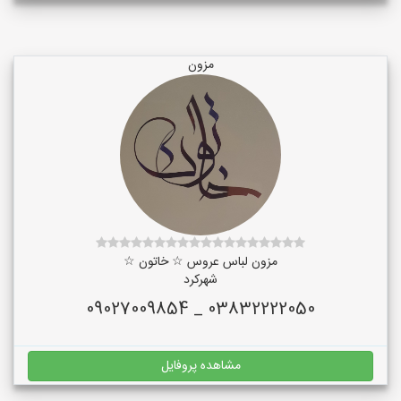
مزون
مزون لباس عروس ☆ خاتون ☆
شهرکرد
03832222050 _ 09027009854
مشاهده پروفایل