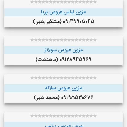
مزون لباس عروس پریا
09149905045 (مِشگین‌شهر )
مزون عروس سولانژ
09128945969 (ماهدشت)
مزون عروس سلاله
09195530676 (محمد شهر)
مزون عروس پرنس