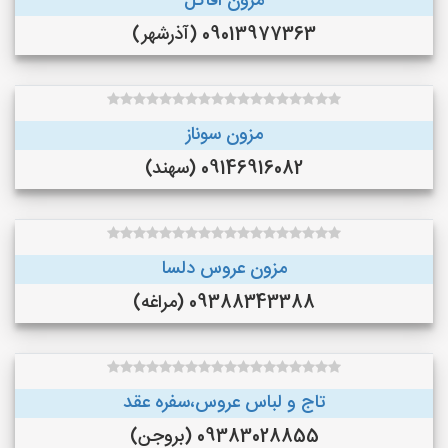
مزون اقاگل
09013977363 (آذرشهر)
مزون سوناز
09146916082 (سهند)
مزون عروس دلسا
09388343388 (مراغه)
تاج و لباس عروس،سفره عقد
09383028855 (بروجن)