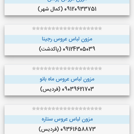
09120933751 (کمال شهر)
مزون لباس عروس رجینا
09124305039 (پاکدشت)
مزون لباس عروس ماه بانو
09039621703 (فردیس)
مزون لباس عروس ستاره
09361658873 (فردیس)