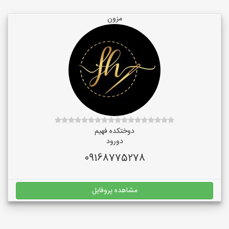
مزون
دوختکده فهیم
دورود
09168775278
مشاهده پروفایل