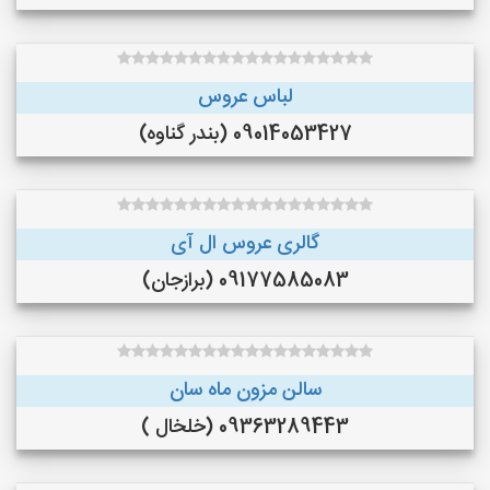
لباس عروس
09014053427 (بندر گناوه)
گالری عروس ال آی
09177585083 (برازجان)
سالن مزون ماه سان
09363289443 (خلخال )