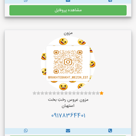
مشاهده پروفایل
مزون
مزون عروس رختِ بخت
استهبان
09178364401