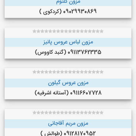
مزون کلثوم
09029930869 (کردکوی )
مزون لباس عروس پانیز
09113762335 (گنبد کاووس)
مزون عروس گیلون
09116607728 (آستانه اشرفیه)
مزون مریم آقاجانی
09128170952 (طوالش )