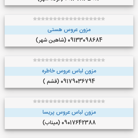
مزون عروس هستی
09133098684 (شاهین شهر)
مزون لباس عروس خاطره
09179036794 (قشم )
مزون لباس عروس پریسا
09017642388 (میناب)