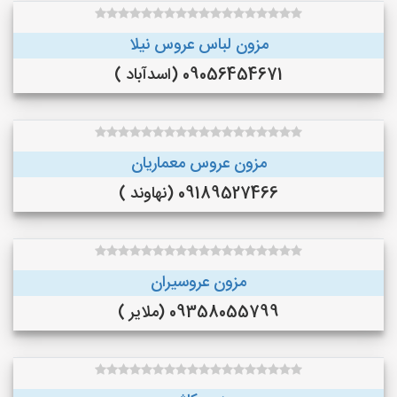
مزون لباس عروس نیلا
09056454671 (اسدآباد )
مزون عروس معماریان
09189527466 (نهاوند )
مزون عروسیران
09358055799 (ملایر )