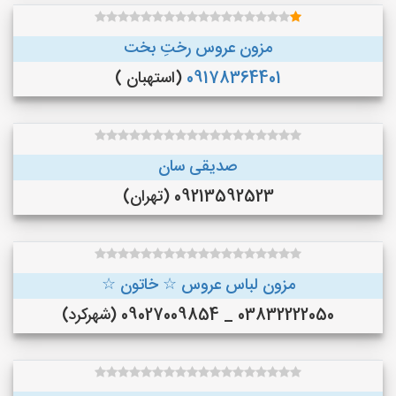
مزون عروس رختِ بخت
09178364401
(استهبان )
صدیقی سان
09213592523 (تهران)
مزون لباس عروس ☆ خاتون ☆
03832222050 _ 09027009854 (شهرکرد)