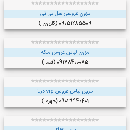
مزون عروسی سل تی تی
09051285509 (کازرون )
مزون لباس عروس ملکه
09178400085 (فسا )
مزون لباس عروس vip دریا
09029940401 (جهرم )