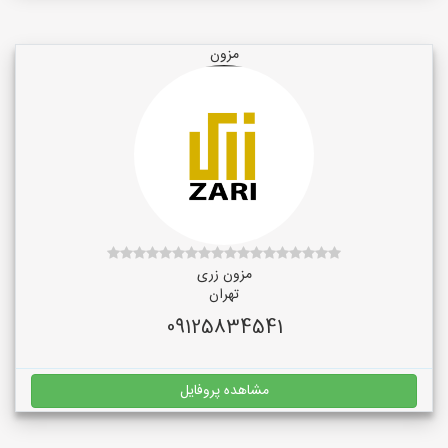
مزون
مزون زری
تهران
09125834541
مشاهده پروفایل