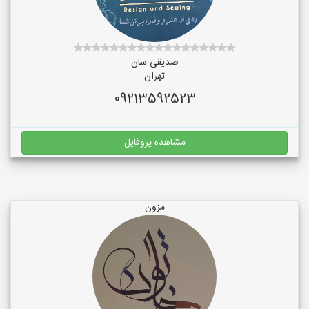
صدیقی سان
تهران
09213592523
مشاهده پروفایل
مزون