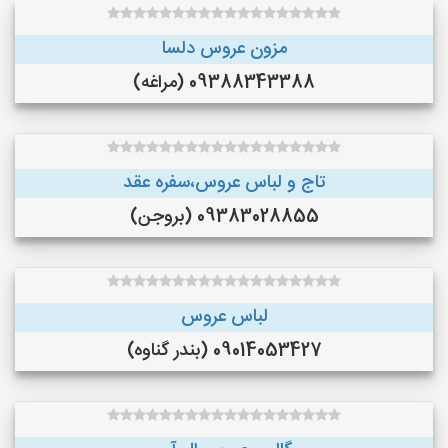
مزون عروس دلسا
09388343388 (مراغه)
تاج و لباس عروس،سفره عقد
09383028855 (بروجن)
لباس عروس
09014053427 (بندر گناوه)