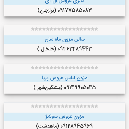
گالری عروس ال آی
09177585083 (برازجان)
سالن مزون ماه سان
09363289443 (خلخال )
مزون لباس عروس پریا
09149905045 (مِشگین‌شهر )
مزون عروس سولانژ
09128945969 (ماهدشت)