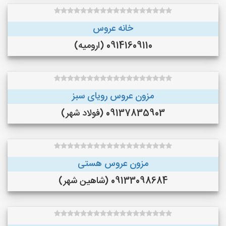
خانه عروس
09141609110 (ارومیه)
مزون عروس رویای سبز
09137835903 (فولاد شهر)
مزون عروس هستی
09133098684 (شاهین شهر)