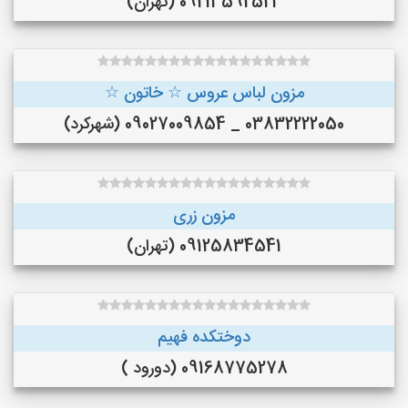
09213592523 (تهران)
مزون لباس عروس ☆ خاتون ☆
03832222050 _ 09027009854 (شهرکرد)
مزون زری
09125834541 (تهران)
دوختکده فهیم
09168775278 (دورود )