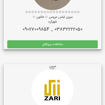
مزون لباس عروس ☆ خاتون ☆
شهرکرد
03832222050 _ 09027009854
مشاهده پروفایل
مزون