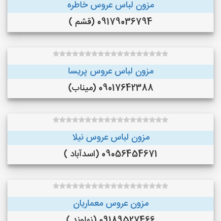
مزون لباس عروس خاطره
09179036794 (قشم )
مزون لباس عروس پریسا
09017642388 (میناب)
مزون لباس عروس نیلا
09056454671 (اسدآباد )
مزون عروس معماریان
09189527466 (نهاوند )