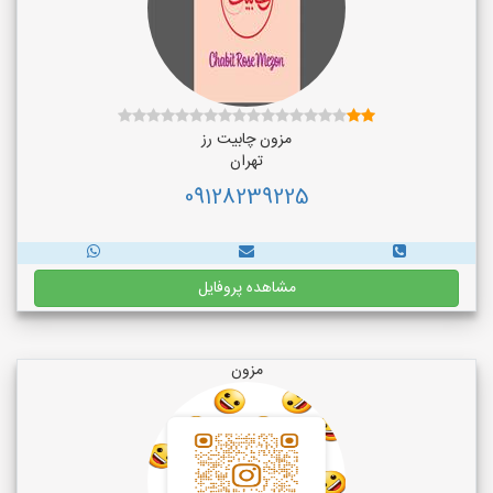
مزون چابیت رز
تهران
09128239225
مشاهده پروفایل
مزون