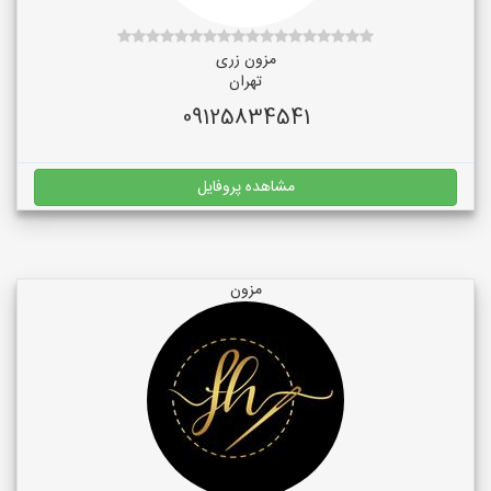
مزون زری
تهران
09125834541
مشاهده پروفایل
مزون