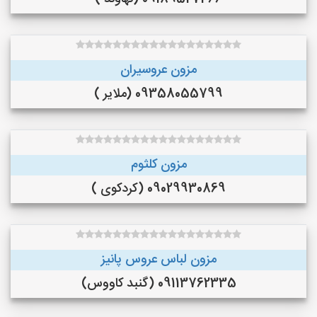
مزون عروسیران
09358055799 (ملایر )
مزون کلثوم
09029930869 (کردکوی )
مزون لباس عروس پانیز
09113762335 (گنبد کاووس)