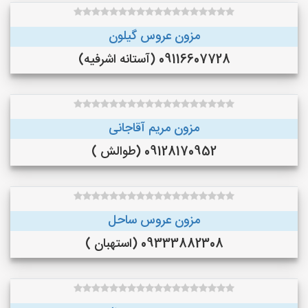
مزون عروس گیلون
09116607728 (آستانه اشرفیه)
مزون مریم آقاجانی
09128170952 (طوالش )
مزون عروس ساحل
09333882308 (استهبان )