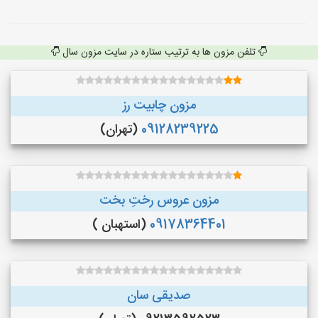
تلفن مزون ها به ترتیب ستاره در سایت مزون سال
مزون چابیت رز
09128239225
(تهران)
مزون عروس رختِ بخت
09178364401
(استهبان )
صدیقی سان