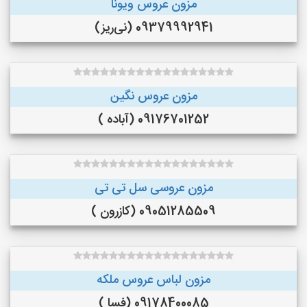
مزون عروس ویونا
09379992941 (نی‌ریز)
مزون عروس نگین
09176701252 (آباده )
مزون عروسی سل تی تی
09051285509 (کازرون )
مزون لباس عروس ملکه
09178400085 (فسا )