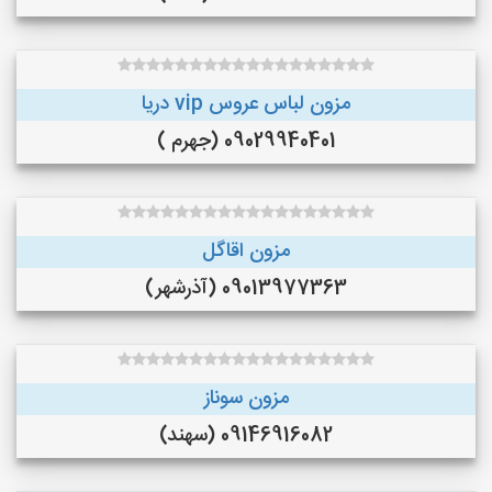
مزون لباس عروس vip دریا
09029940401 (جهرم )
مزون اقاگل
09013977363 (آذرشهر)
مزون سوناز
09146916082 (سهند)