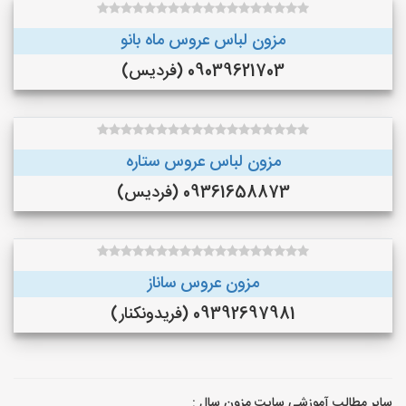
مزون لباس عروس ماه بانو
09039621703 (فردیس)
مزون لباس عروس ستاره
09361658873 (فردیس)
مزون عروس ساناز
09392697981 (فريدونكنار)
سایر مطالب آموزشی سایت مزون سال :