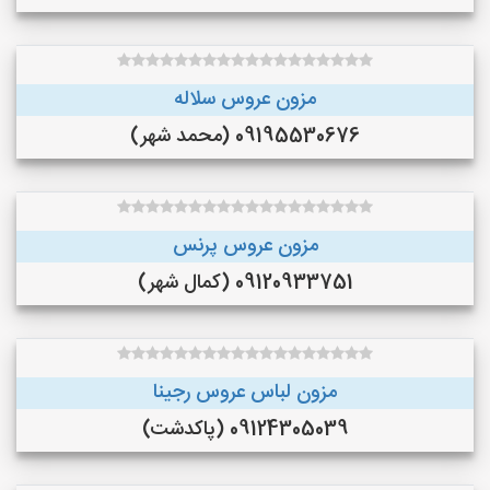
مزون عروس سلاله
09195530676 (محمد شهر)
مزون عروس پرنس
09120933751 (کمال شهر)
مزون لباس عروس رجینا
09124305039 (پاکدشت)