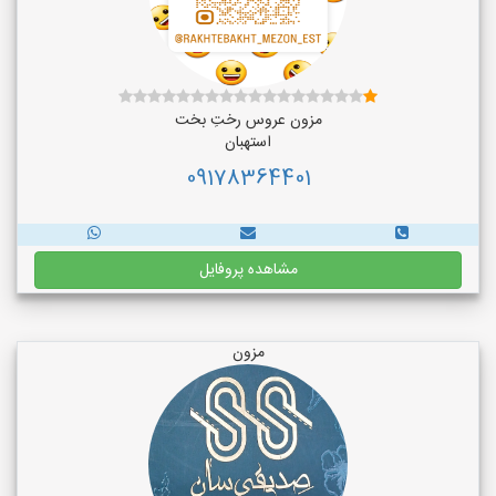
مزون عروس رختِ بخت
استهبان
09178364401
مشاهده پروفایل
مزون