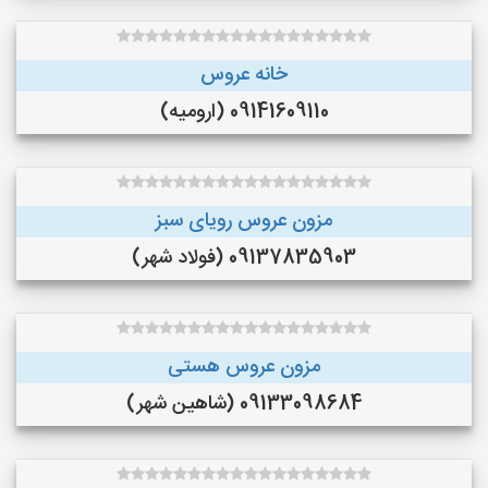
خانه عروس
09141609110 (ارومیه)
مزون عروس رویای سبز
09137835903 (فولاد شهر)
مزون عروس هستی
09133098684 (شاهین شهر)