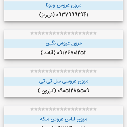
مزون عروس ویونا
09379992941 (نی‌ریز)
مزون عروس نگین
09176701252 (آباده )
مزون عروسی سل تی تی
09051285509 (کازرون )
مزون لباس عروس ملکه