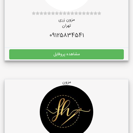
مزون زری
تهران
09125834541
مشاهده پروفایل
مزون