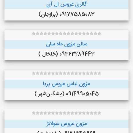
گالری عروس ال آی
09177585083 (برازجان)
سالن مزون ماه سان
09363289443 (خلخال )
مزون لباس عروس پریا
09149905045 (مِشگین‌شهر )
مزون عروس سولانژ