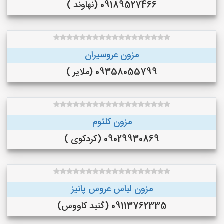
09189527466 (نهاوند )
مزون عروسیران
09358055799 (ملایر )
مزون کلثوم
09029930869 (کردکوی )
مزون لباس عروس پانیز
09113762335 (گنبد کاووس)