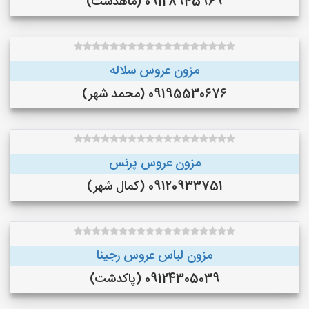
09128945969 (ماهدشت)
مزون عروس سلاله
09195530676 (محمد شهر)
مزون عروس پرنس
09120933751 (کمال شهر)
مزون لباس عروس رجینا
09124305039 (پاکدشت)