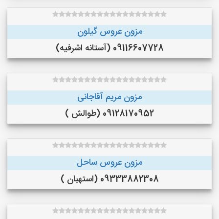
مزون عروس گیلون
09116607728 (آستانه اشرفیه)
مزون مریم آقاجانی
09128170952 (طوالش )
مزون عروس ساحل
09333882308 (استهبان )