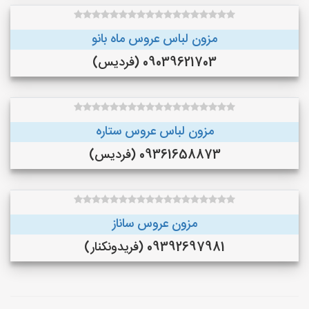
مزون لباس عروس ماه بانو
09039621703 (فردیس)
مزون لباس عروس ستاره
09361658873 (فردیس)
مزون عروس ساناز
09392697981 (فريدونكنار)