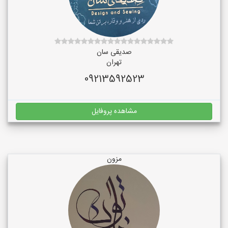
صدیقی سان
تهران
09213592523
مشاهده پروفایل
مزون