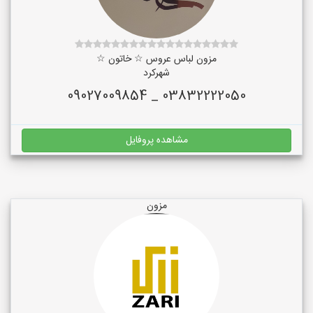
مزون لباس عروس ☆ خاتون ☆
شهرکرد
03832222050 _ 09027009854
مشاهده پروفایل
مزون