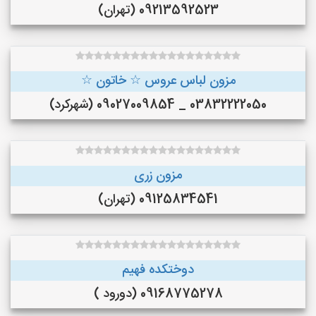
09213592523 (تهران)
مزون لباس عروس ☆ خاتون ☆
03832222050 _ 09027009854 (شهرکرد)
مزون زری
09125834541 (تهران)
دوختکده فهیم
09168775278 (دورود )