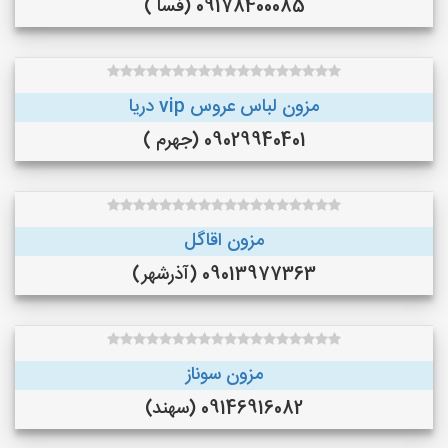
09178400085 (فسا )
مزون لباس عروس vip دریا
09029940401 (جهرم )
مزون اقاگل
09013977363 (آذرشهر)
مزون سوناز
09146916082 (سهند)