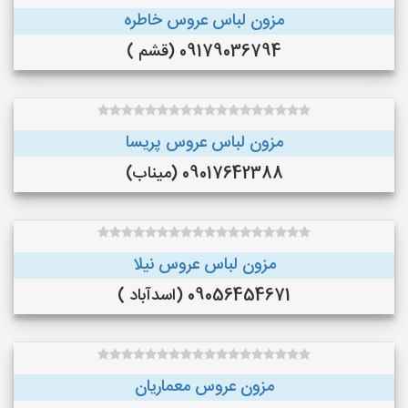
مزون لباس عروس خاطره
09179036794 (قشم )
مزون لباس عروس پریسا
09017642388 (میناب)
مزون لباس عروس نیلا
09056454671 (اسدآباد )
مزون عروس معماریان