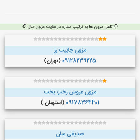
تلفن مزون ها به ترتیب ستاره در سایت مزون سال
مزون چابیت رز
09128239225
(تهران)
مزون عروس رختِ بخت
09178364401
(استهبان )
صدیقی سان