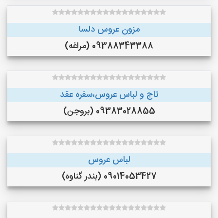
مزون عروس دلسا
09388343388 (مراغه)
تاج و لباس عروس،سفره عقد
09383028855 (بروجن)
لباس عروس
09014053427 (بندر گناوه)