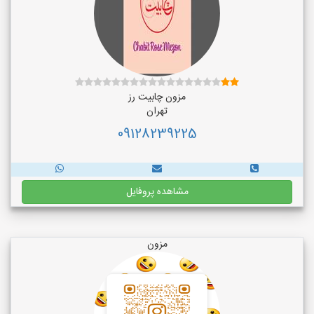
مزون چابیت رز
تهران
09128239225
مشاهده پروفایل
مزون