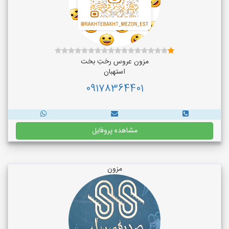
مزون عروس رختِ بخت
استهبان
09178364401
مشاهده پروفایل
مزون