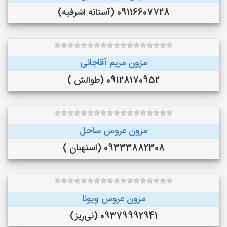
09116607728 (آستانه اشرفیه)
مزون مریم آقاجانی
09128170952 (طوالش )
مزون عروس ساحل
09333882308 (استهبان )
مزون عروس ویونا
09379992941 (نی‌ریز)