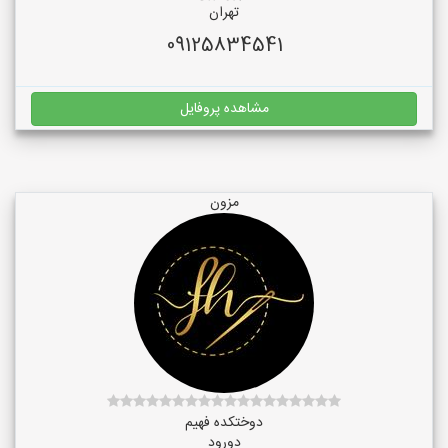
تهران
09125834541
مشاهده پروفایل
مزون
دوختکده فهیم
دورود