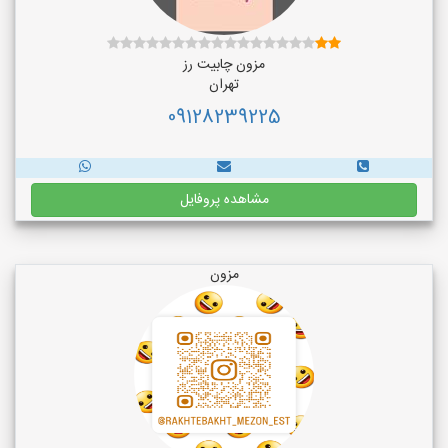
مزون چابیت رز
تهران
09128239225
مشاهده پروفایل
مزون