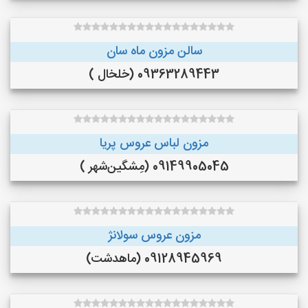
سالن مزون ماه سان
09363289443 (خلخال )
مزون لباس عروس پریا
09149905045 (مِشگین‌شهر )
مزون عروس سولانژ
09128945969 (ماهدشت)