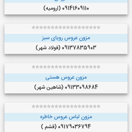
09141609110 (ارومیه)
مزون عروس رویای سبز
09137835903 (فولاد شهر)
مزون عروس هستی
09133098684 (شاهین شهر)
مزون لباس عروس خاطره
09179036794 (قشم )