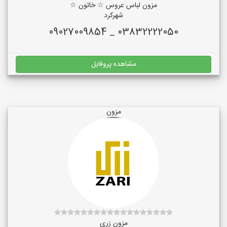
مزون لباس عروس ☆ خاتون ☆
شهرکرد
03832222050 _ 09027009854
مشاهده پروفایل
مزون
مزون زری