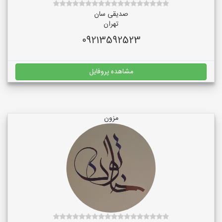
صدیقی سان
تهران
09213592523
مشاهده پروفایل
مزون