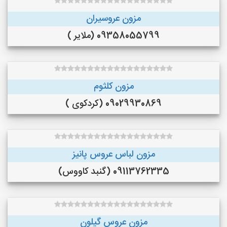
مزون عروسیران
09358055799 (ملایر )
مزون کلثوم
09029930869 (کردکوی )
مزون لباس عروس پانیز
09113762335 (گنبد کاووس)
مزون عروس گیلون