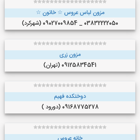
مزون لباس عروس ☆ خاتون ☆
03832222050 _ 09027009854 (شهرکرد)
مزون زری
09125834541 (تهران)
دوختکده فهیم
09168775278 (دورود )
خانه عروس