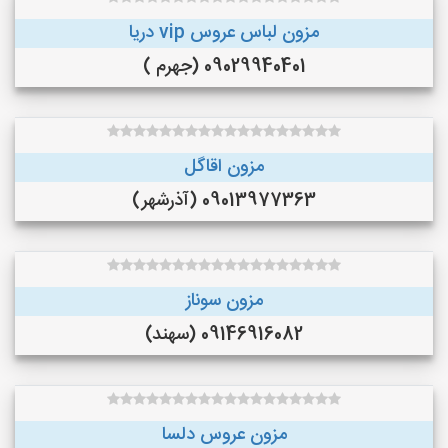
مزون لباس عروس vip دریا
09029940401 (جهرم )
مزون اقاگل
09013977363 (آذرشهر)
مزون سوناز
09146916082 (سهند)
مزون عروس دلسا