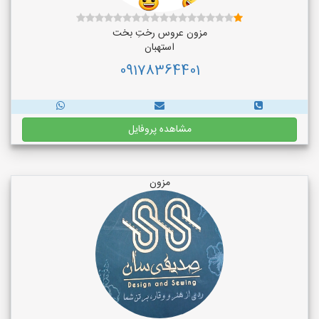
مزون عروس رختِ بخت
استهبان
09178364401
مشاهده پروفایل
مزون