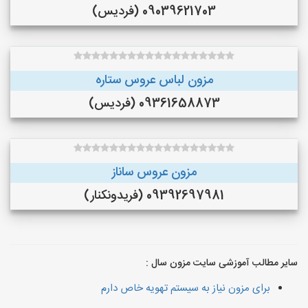
09039621703 (فردیس)
مزون لباس عروس ستاره
09361658873 (فردیس)
مزون عروس ساناز
09392697981 (فريدونكنار)
سایر مطالب آموزشی سایت مزون سال :
برای مزون نیاز به سیستم تهویه خاص دارم