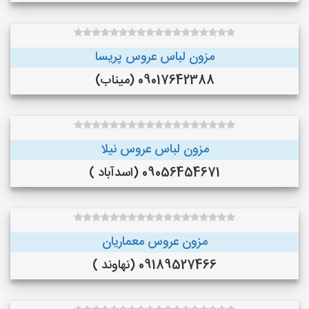
مزون لباس عروس پریسا
09017642388 (میناب)
مزون لباس عروس نیلا
09056454671 (اسدآباد )
مزون عروس معماریان
09189527466 (نهاوند )