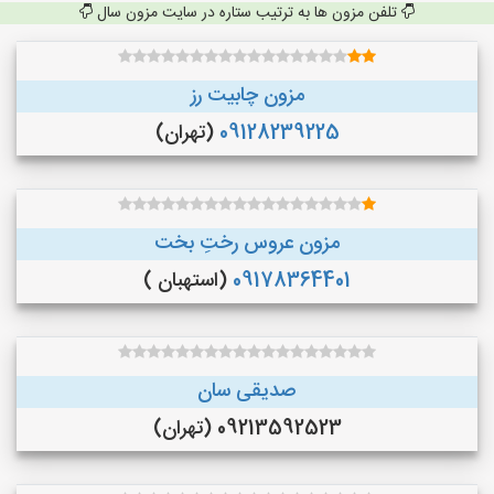
تلفن مزون ها به ترتیب ستاره در سایت مزون سال
مزون چابیت رز
09128239225
(تهران)
مزون عروس رختِ بخت
09178364401
(استهبان )
صدیقی سان
09213592523 (تهران)