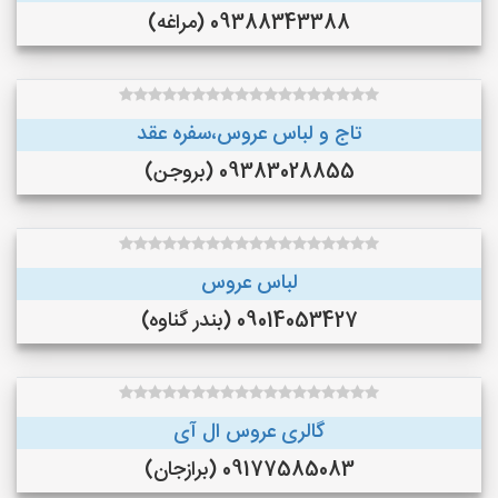
09388343388 (مراغه)
تاج و لباس عروس،سفره عقد
09383028855 (بروجن)
لباس عروس
09014053427 (بندر گناوه)
گالری عروس ال آی
09177585083 (برازجان)