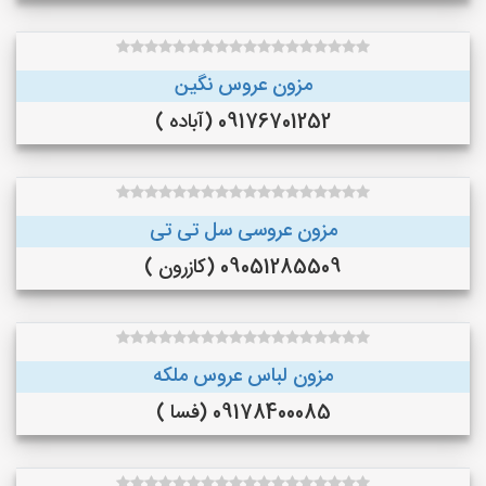
مزون عروس نگین
09176701252 (آباده )
مزون عروسی سل تی تی
09051285509 (کازرون )
مزون لباس عروس ملکه
09178400085 (فسا )