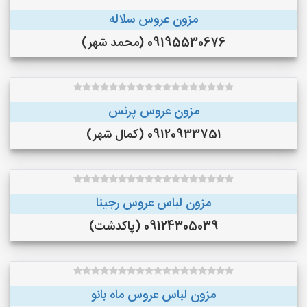
مزون عروس سلاله
09195530676 (محمد شهر)
مزون عروس پرنس
09120933751 (کمال شهر)
مزون لباس عروس رجینا
09124305039 (پاکدشت)
مزون لباس عروس ماه بانو