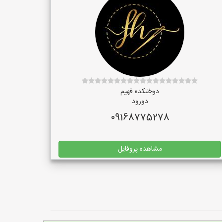
دوختکده فهیم
دورود
09168775278
مشاهده پروفایل