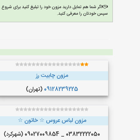
اگر شما هم تمایل دارید مزون خود را تبلیغ کنید برای شروع
سپس خودتان را معرفی کنید.
مزون چابیت رز
09128239225
(تهران)
مزون لباس عروس ☆ خاتون ☆
03832222050 _ 09027009854 (شهرکرد)