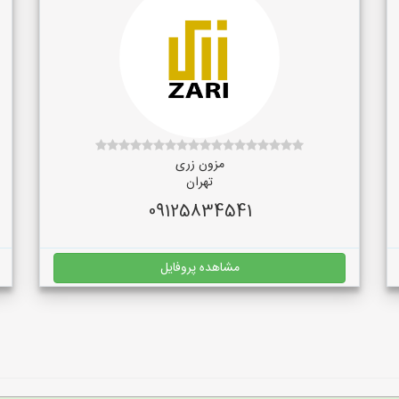
مزون زری
تهران
09125834541
مشاهده پروفایل