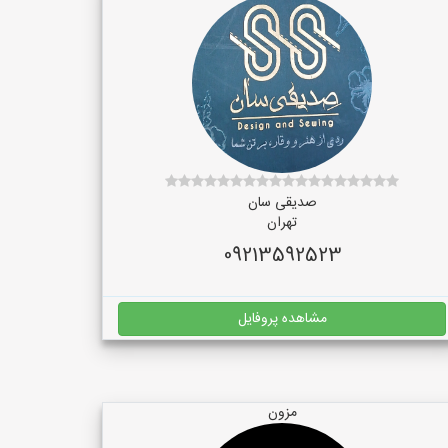
صدیقی سان
تهران
09213592523
مشاهده پروفایل
مزون