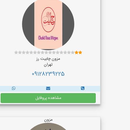
مزون چابیت رز
تهران
09128239225
مشاهده پروفایل
مزون