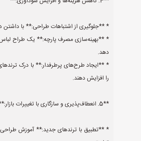
**4. کاهش هزینه‌ها و افزایش سودآوری:**
* **جلوگیری از اشتباهات طراحی:** با داشتن دا
* **بهینه‌سازی مصرف پارچه:** یک طراح لباس م
دهد.
* **ایجاد طرح‌های پرطرفدار:** با درک ترندهای
را افزایش دهند.
**5. انعطاف‌پذیری و سازگاری با تغییرات بازار:**
* **تطبیق با ترندهای جدید:** آموزش طراحی به