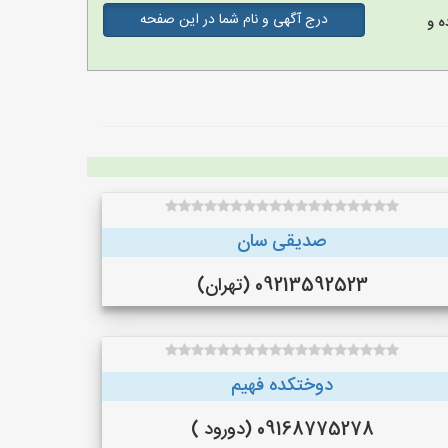
درج آگهی و نام شما در این صفحه
ه و
صدیقی سان
09213592523 (تهران)
دوختکده فهیم
09168775278 (دورود )