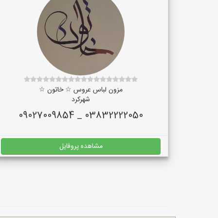
مزون لباس عروس ☆ خاتون ☆
شهرکرد
03832222050 _ 09027009854
مشاهده پروفایل