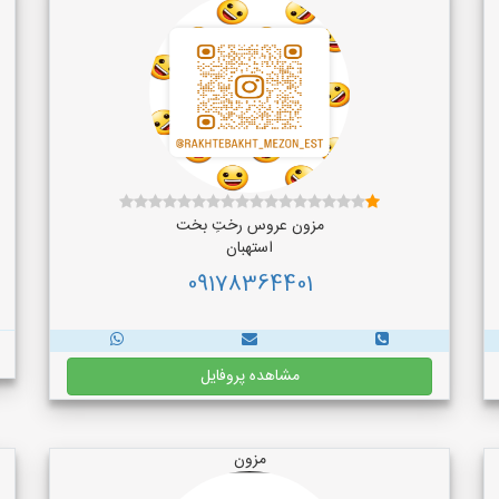
مزون عروس رختِ بخت
استهبان
09178364401
مشاهده پروفایل
مزون