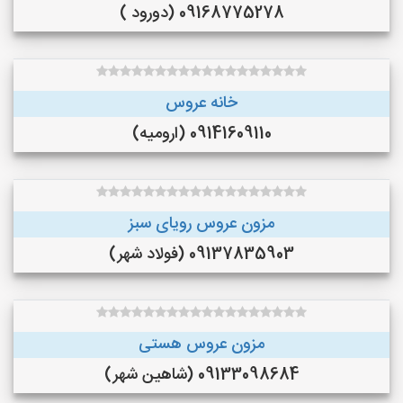
09168775278 (دورود )
خانه عروس
09141609110 (ارومیه)
مزون عروس رویای سبز
09137835903 (فولاد شهر)
مزون عروس هستی
09133098684 (شاهین شهر)