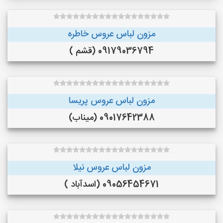
مزون لباس عروس خاطره
09179036794 (قشم )
مزون لباس عروس پریسا
09017642388 (میناب)
مزون لباس عروس نیلا
09056454671 (اسدآباد )