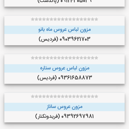
09124305039 (پاکدشت)
مزون لباس عروس ماه بانو
09039621703 (فردیس)
مزون لباس عروس ستاره
09361658873 (فردیس)
مزون عروس ساناز
09392697981 (فريدونكنار)