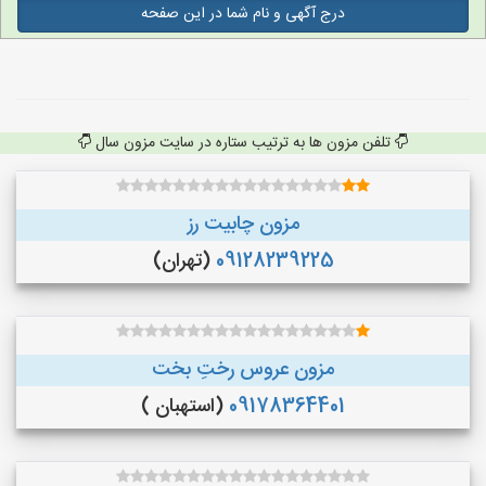
درج آگهی و نام شما در این صفحه
تلفن مزون ها به ترتیب ستاره در سایت مزون سال
مزون چابیت رز
09128239225
(تهران)
مزون عروس رختِ بخت
09178364401
(استهبان )