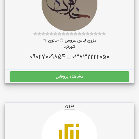
مزون لباس عروس ☆ خاتون ☆
شهرکرد
03832222050 _ 09027009854
مشاهده پروفایل
مزون