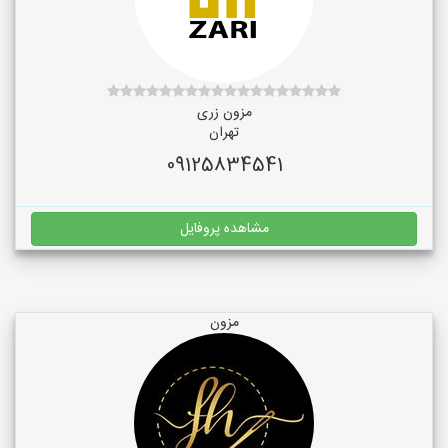
مزون زری
تهران
09125834541
مشاهده پروفایل
مزون