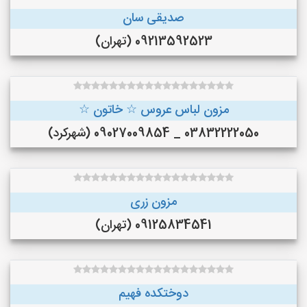
صدیقی سان
09213592523 (تهران)
مزون لباس عروس ☆ خاتون ☆
03832222050 _ 09027009854 (شهرکرد)
مزون زری
09125834541 (تهران)
دوختکده فهیم