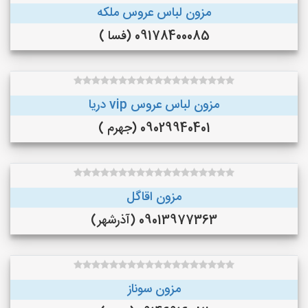
مزون لباس عروس ملکه
09178400085 (فسا )
مزون لباس عروس vip دریا
09029940401 (جهرم )
مزون اقاگل
09013977363 (آذرشهر)
مزون سوناز