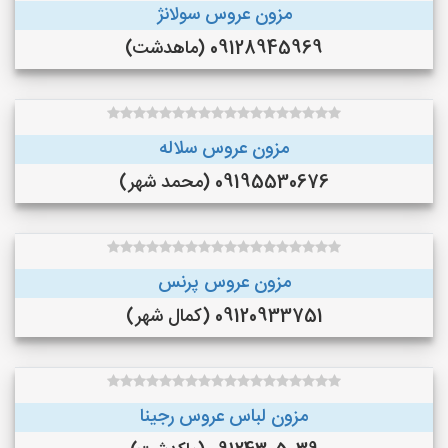
مزون عروس سولانژ
09128945969 (ماهدشت)
مزون عروس سلاله
09195530676 (محمد شهر)
مزون عروس پرنس
09120933751 (کمال شهر)
مزون لباس عروس رجینا