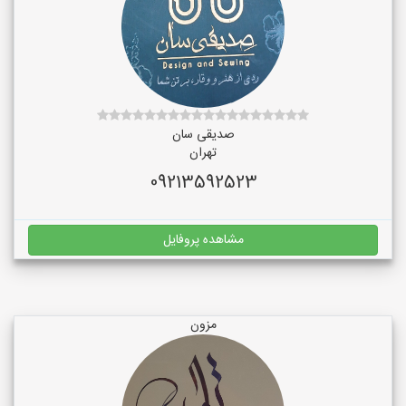
صدیقی سان
تهران
09213592523
مشاهده پروفایل
مزون