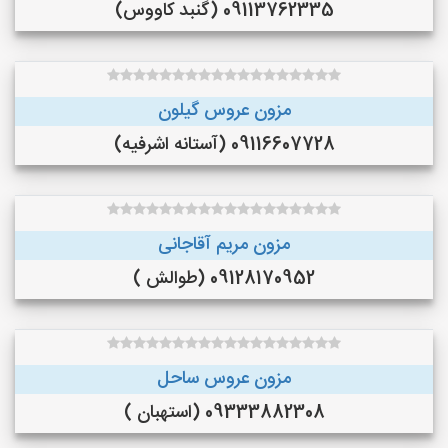
09113762335 (گنبد کاووس)
مزون عروس گیلون
09116607728 (آستانه اشرفیه)
مزون مریم آقاجانی
09128170952 (طوالش )
مزون عروس ساحل
09333882308 (استهبان )