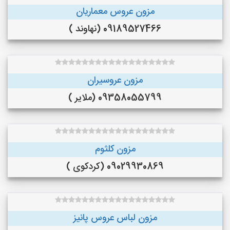
مزون عروس معماریان
09189527466 (نهاوند )
مزون عروسیران
09358055799 (ملایر )
مزون کلثوم
09029930869 (کردکوی )
مزون لباس عروس پانیز