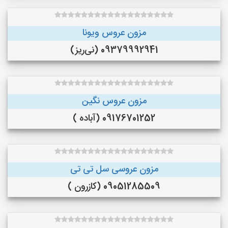
مزون عروس ویونا
09379992941 (نی‌ریز)
مزون عروس نگین
09176701252 (آباده )
مزون عروسی سل تی تی
09051285509 (کازرون )