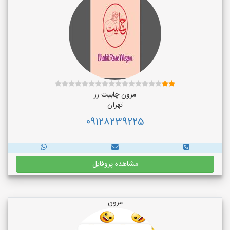
مزون چابیت رز
تهران
09128239225
مشاهده پروفایل
مزون