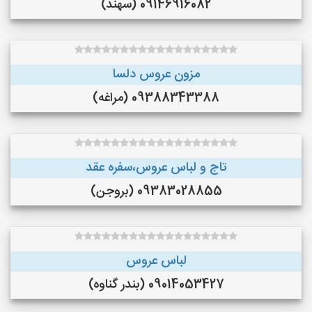
09146916082 (سهند)
مزون عروس دلسا
09388343388 (مراغه)
تاج و لباس عروس،سفره عقد
09383028855 (بروجن)
لباس عروس
09014053427 (بندر گناوه)