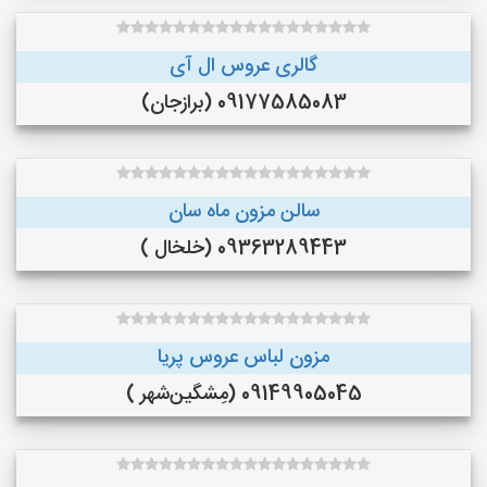
گالری عروس ال آی
09177585083 (برازجان)
سالن مزون ماه سان
09363289443 (خلخال )
مزون لباس عروس پریا
09149905045 (مِشگین‌شهر )