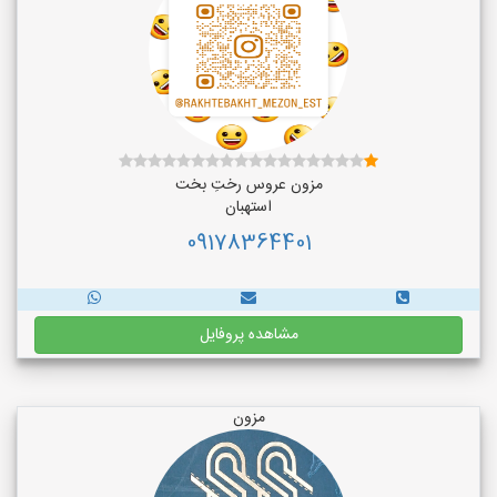
مزون عروس رختِ بخت
استهبان
09178364401
مشاهده پروفایل
مزون