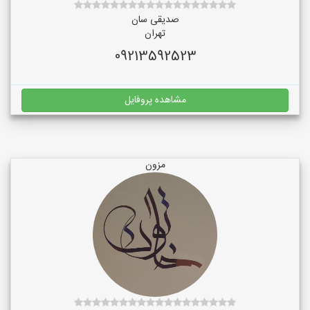
صدیقی سان
تهران
09213592523
مشاهده پروفایل
مزون