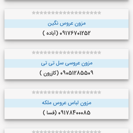
مزون عروس نگین
09176701252 (آباده )
مزون عروسی سل تی تی
09051285509 (کازرون )
مزون لباس عروس ملکه
09178400085 (فسا )