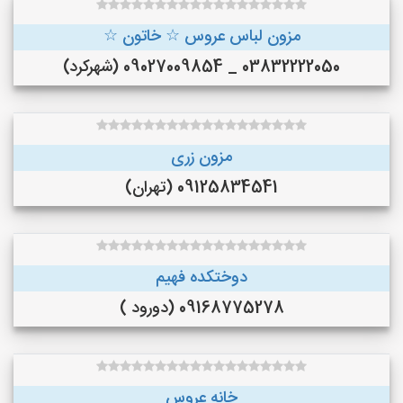
مزون لباس عروس ☆ خاتون ☆
03832222050 _ 09027009854 (شهرکرد)
مزون زری
09125834541 (تهران)
دوختکده فهیم
09168775278 (دورود )
خانه عروس