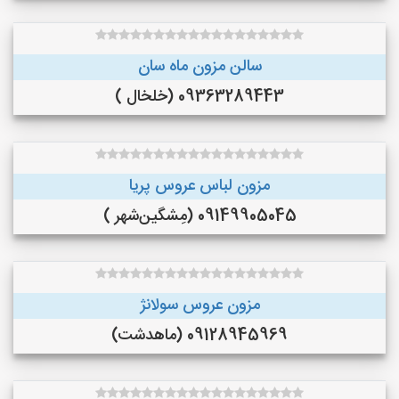
سالن مزون ماه سان
09363289443 (خلخال )
مزون لباس عروس پریا
09149905045 (مِشگین‌شهر )
مزون عروس سولانژ
09128945969 (ماهدشت)