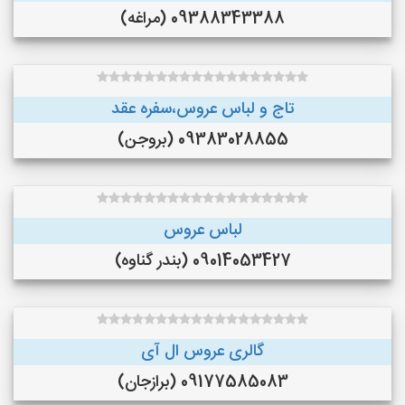
09388343388 (مراغه)
تاج و لباس عروس،سفره عقد
09383028855 (بروجن)
لباس عروس
09014053427 (بندر گناوه)
گالری عروس ال آی
09177585083 (برازجان)