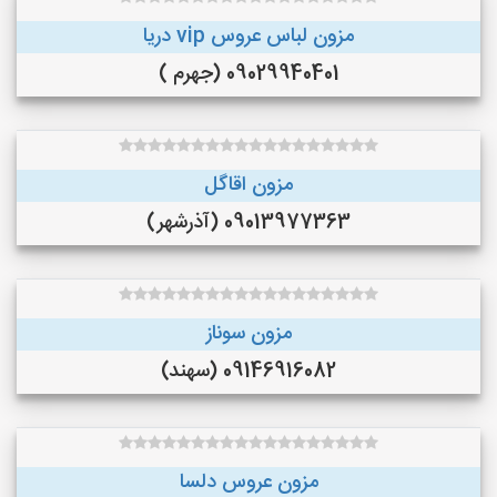
مزون لباس عروس vip دریا
09029940401 (جهرم )
مزون اقاگل
09013977363 (آذرشهر)
مزون سوناز
09146916082 (سهند)
مزون عروس دلسا