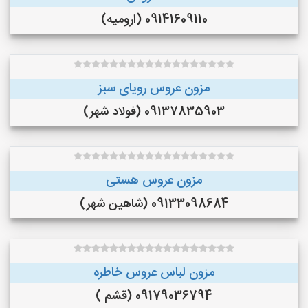
09141609110 (ارومیه)
مزون عروس رویای سبز
09137835903 (فولاد شهر)
مزون عروس هستی
09133098684 (شاهین شهر)
مزون لباس عروس خاطره
09179036794 (قشم )