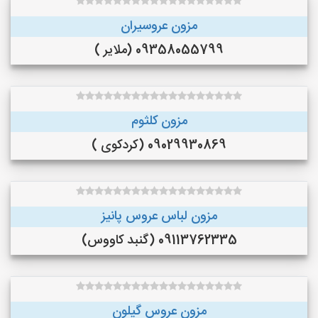
مزون عروسیران
09358055799 (ملایر )
مزون کلثوم
09029930869 (کردکوی )
مزون لباس عروس پانیز
09113762335 (گنبد کاووس)
مزون عروس گیلون