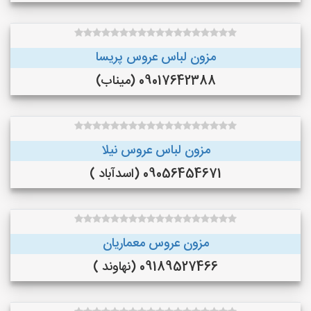
مزون لباس عروس پریسا
09017642388 (میناب)
مزون لباس عروس نیلا
09056454671 (اسدآباد )
مزون عروس معماریان
09189527466 (نهاوند )