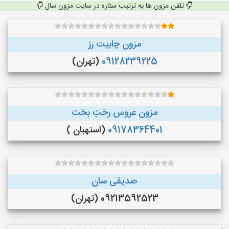
تلفن مزون ها به ترتیب ستاره در سایت مزون سال
مزون چابیت رز
09128239225
(تهران)
مزون عروس رختِ بخت
09178364401
(استهبان )
صدیقی سان
09213592523 (تهران)