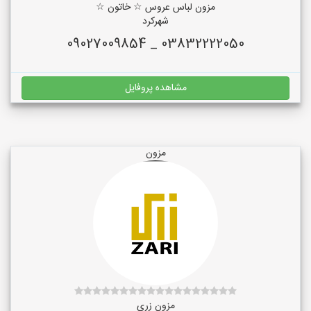
مزون لباس عروس ☆ خاتون ☆
شهرکرد
03832222050 _ 09027009854
مشاهده پروفایل
مزون
مزون زری