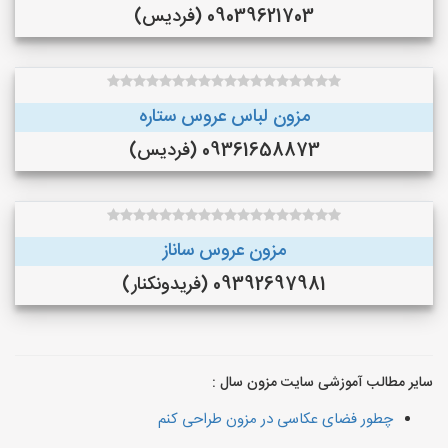
09039621703 (فردیس)
مزون لباس عروس ستاره
09361658873 (فردیس)
مزون عروس ساناز
09392697981 (فريدونكنار)
سایر مطالب آموزشی سایت مزون سال :
چطور فضای عکاسی در مزون طراحی کنم