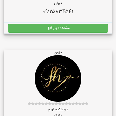
تهران
09125834541
مشاهده پروفایل
مزون
دوختکده فهیم
دورود