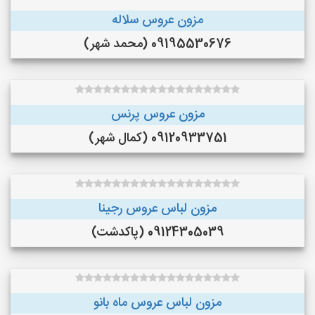
مزون عروس سلاله
09195530676 (محمد شهر)
مزون عروس پرنس
09120933751 (کمال شهر)
مزون لباس عروس رجینا
09124305039 (پاکدشت)
مزون لباس عروس ماه بانو