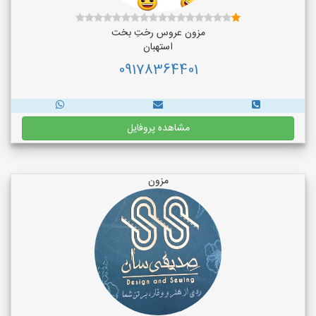
مزون عروس رختِ بخت
استهبان
09178364401
مشاهده پروفایل
مزون