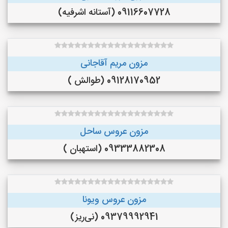
09116607728 (آستانه اشرفیه)
مزون مریم آقاجانی
09128170952 (طوالش )
مزون عروس ساحل
09333882308 (استهبان )
مزون عروس ویونا
09379992941 (نی‌ریز)