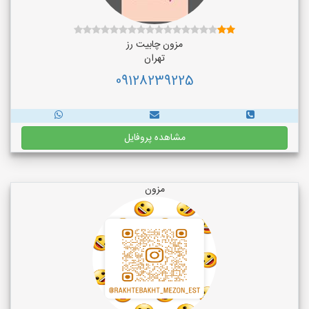
مزون چابیت رز
تهران
09128239225
مشاهده پروفایل
مزون