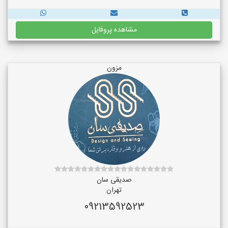
مشاهده پروفایل
مزون
صدیقی سان
تهران
09213592523