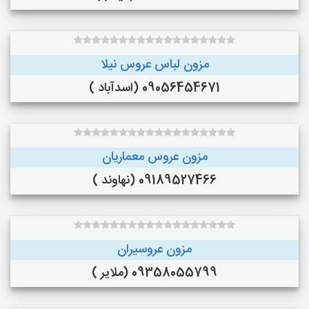
مزون لباس عروس نیلا
09056454671 (اسدآباد )
مزون عروس معماریان
09189527466 (نهاوند )
مزون عروسیران
09358055799 (ملایر )