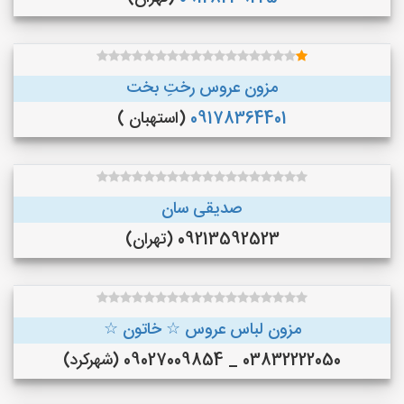
مزون عروس رختِ بخت
09178364401
(استهبان )
صدیقی سان
09213592523 (تهران)
مزون لباس عروس ☆ خاتون ☆
03832222050 _ 09027009854 (شهرکرد)