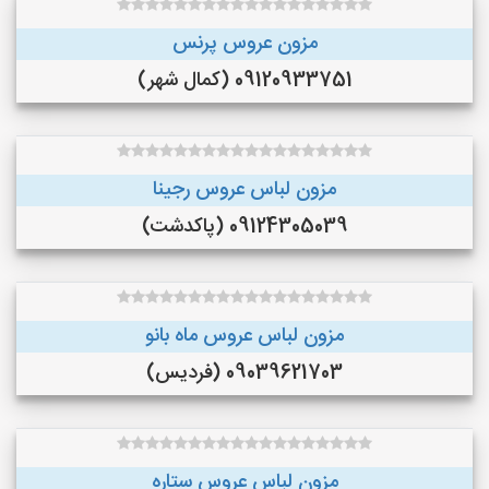
مزون عروس پرنس
09120933751 (کمال شهر)
مزون لباس عروس رجینا
09124305039 (پاکدشت)
مزون لباس عروس ماه بانو
09039621703 (فردیس)
مزون لباس عروس ستاره