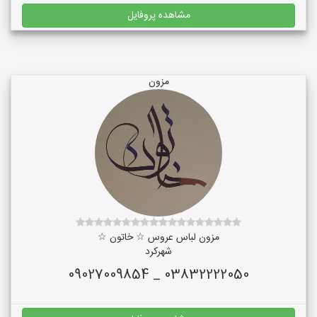
مشاهده پروفایل
مزون
مزون لباس عروس ☆ خاتون ☆
شهرکرد
03832222050 _ 09027009854