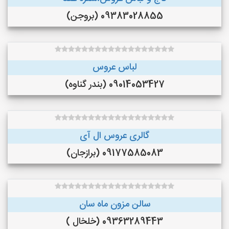
09383028855 (بروجن)
لباس عروس
09014053427 (بندر گناوه)
گالری عروس ال آی
09177585083 (برازجان)
سالن مزون ماه سان
09363289443 (خلخال )