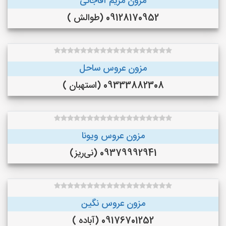
مزون مریم آقاجانی
09128170952 (طوالش )
مزون عروس ساحل
09333882308 (استهبان )
مزون عروس ویونا
09379992941 (نی‌ریز)
مزون عروس نگین
09176701252 (آباده )