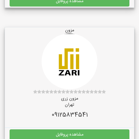
مشاهده پروفایل
مزون
مزون زری
تهران
09125834541
مشاهده پروفایل