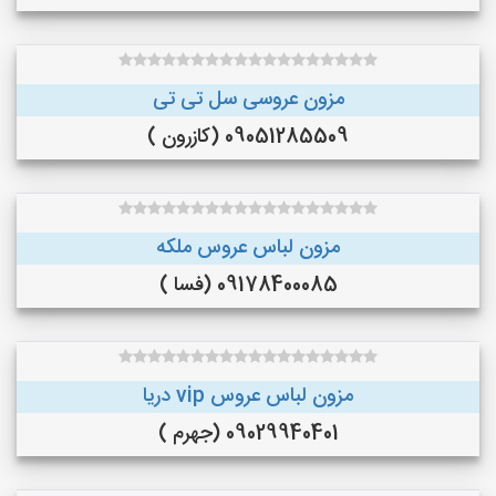
مزون عروسی سل تی تی
09051285509 (کازرون )
مزون لباس عروس ملکه
09178400085 (فسا )
مزون لباس عروس vip دریا
09029940401 (جهرم )