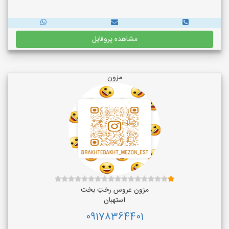
مشاهده پروفایل
مزون
مزون عروس رختِ بخت
استهبان
09178364401