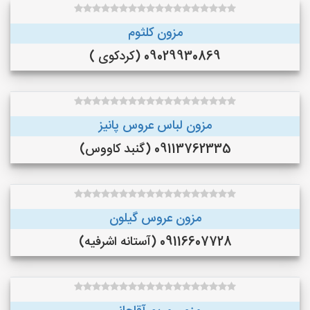
مزون کلثوم
09029930869 (کردکوی )
مزون لباس عروس پانیز
09113762335 (گنبد کاووس)
مزون عروس گیلون
09116607728 (آستانه اشرفیه)