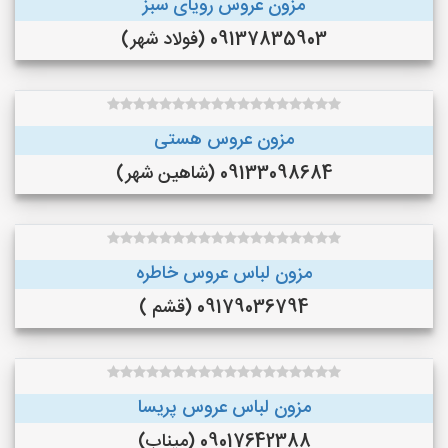
مزون عروس رویای سبز
09137835903 (فولاد شهر)
مزون عروس هستی
09133098684 (شاهین شهر)
مزون لباس عروس خاطره
09179036794 (قشم )
مزون لباس عروس پریسا
09017642388 (میناب)