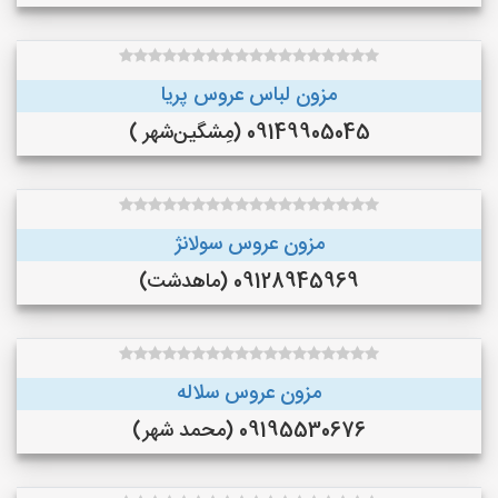
مزون لباس عروس پریا
09149905045 (مِشگین‌شهر )
مزون عروس سولانژ
09128945969 (ماهدشت)
مزون عروس سلاله
09195530676 (محمد شهر)