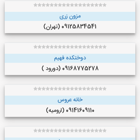
مزون زری
09125834541 (تهران)
دوختکده فهیم
09168775278 (دورود )
خانه عروس
09141609110 (ارومیه)