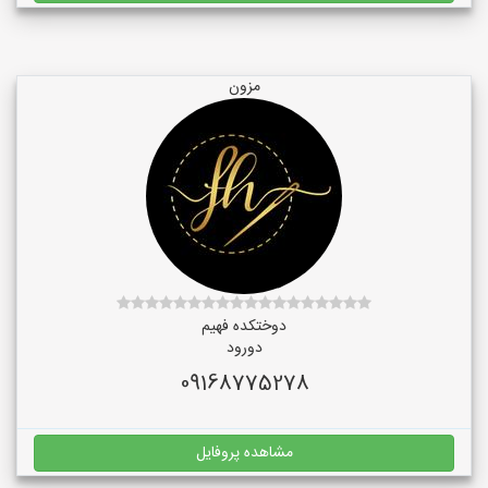
مزون
دوختکده فهیم
دورود
09168775278
مشاهده پروفایل