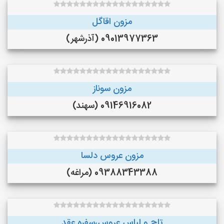
مزون اقاگل
09013977363 (آذرشهر)
مزون سوناز
09146916082 (سهند)
مزون عروس دلسا
09388343388 (مراغه)
تاج و لباس عروس،سفره عقد