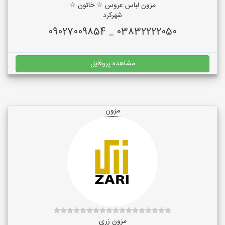
مزون لباس عروس ☆ خاتون ☆
شهرکرد
03832222050 _ 09027009854
مشاهده پروفایل
مزون
مزون زری