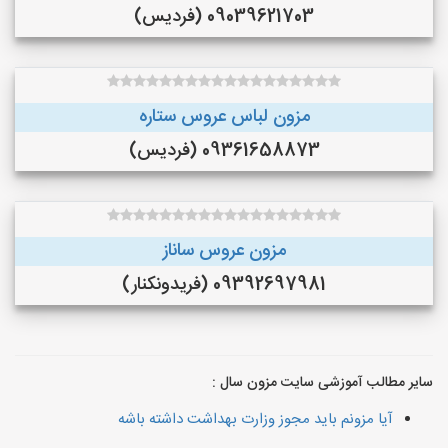
09039621703 (فردیس)
مزون لباس عروس ستاره
09361658873 (فردیس)
مزون عروس ساناز
09392697981 (فريدونكنار)
سایر مطالب آموزشی سایت مزون سال :
آیا مزونم باید مجوز وزارت بهداشت داشته باشه