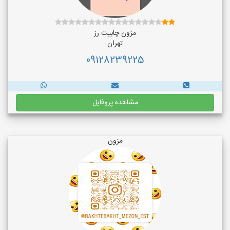
مزون چابیت رز
تهران
09128239225
مشاهده پروفایل
مزون