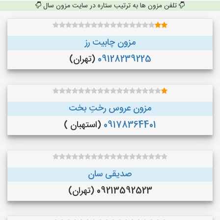
تلفن مزون ها به ترتیب ستاره در سایت مزون سال
مزون چابیت رز
09128239225
(تهران)
مزون عروس رختِ بخت
09178364401
(استهبان )
صدیقی سان
09213592523 (تهران)