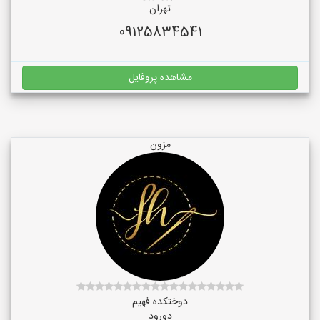
تهران
09125834541
مشاهده پروفایل
مزون
دوختکده فهیم
دورود