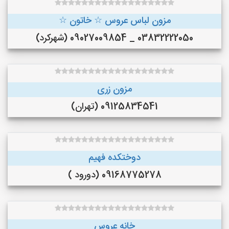
مزون لباس عروس ☆ خاتون ☆
03832222050 _ 09027009854 (شهرکرد)
مزون زری
09125834541 (تهران)
دوختکده فهیم
09168775278 (دورود )
خانه عروس