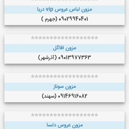
مزون لباس عروس vip دریا
09029940401 (جهرم )
مزون اقاگل
09013977363 (آذرشهر)
مزون سوناز
09146916082 (سهند)
مزون عروس دلسا