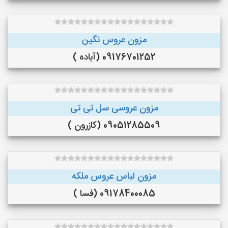
مزون عروس نگین
09176701252 (آباده )
مزون عروسی سل تی تی
09051285509 (کازرون )
مزون لباس عروس ملکه
09178400085 (فسا )