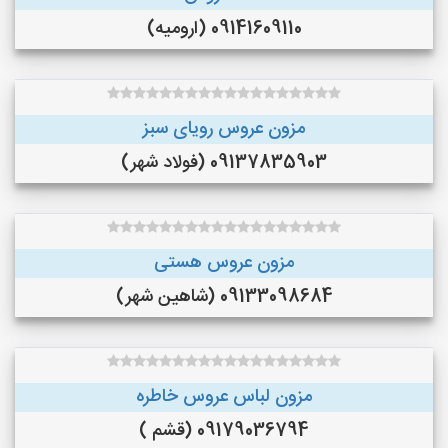
09141609110 (ارومیه)
مزون عروس رویای سبز
09137835903 (فولاد شهر)
مزون عروس هستی
09133098684 (شاهین شهر)
مزون لباس عروس خاطره
09179036794 (قشم )