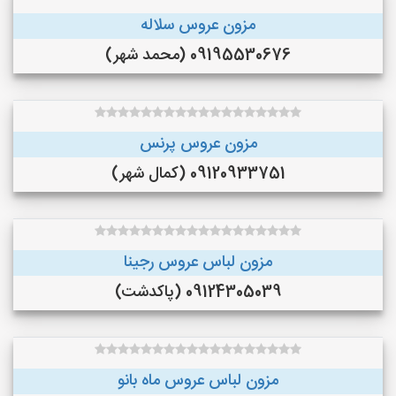
مزون عروس سلاله
09195530676 (محمد شهر)
مزون عروس پرنس
09120933751 (کمال شهر)
مزون لباس عروس رجینا
09124305039 (پاکدشت)
مزون لباس عروس ماه بانو