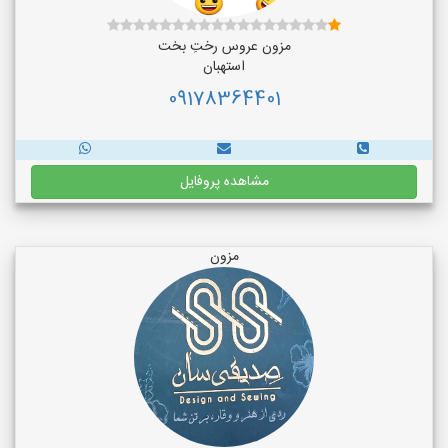
مزون عروس رختِ بخت
استهبان
09178364401
مشاهده پروفایل
مزون