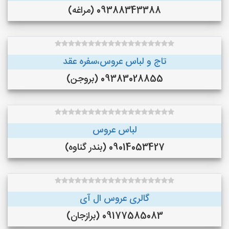
09388343388 (مراغه)
تاج و لباس عروس،سفره عقد
09383028855 (بروجن)
لباس عروس
09014053427 (بندر گناوه)
گالری عروس ال آی
09177585083 (برازجان)