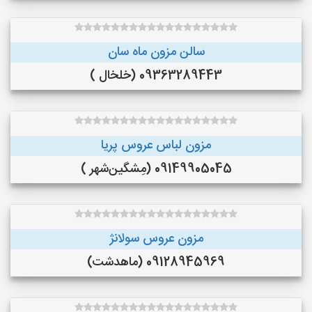
سالن مزون ماه سان
09363289443 (خلخال )
مزون لباس عروس پریا
09149905045 (مِشگین‌شهر )
مزون عروس سولانژ
09128945969 (ماهدشت)