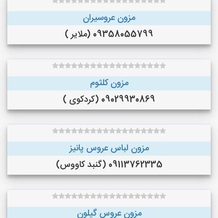
مزون عروسیران
09358055799 (ملایر )
مزون کلثوم
09029930869 (کردکوی )
مزون لباس عروس پانیز
09113762335 (گنبد کاووس)
مزون عروس گیلون