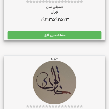
صدیقی سان
تهران
09213592523
مشاهده پروفایل
مزون