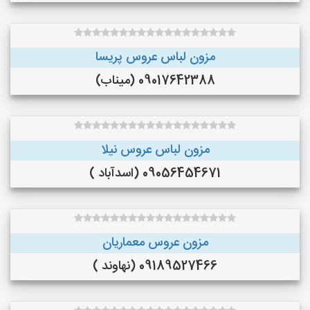
مزون لباس عروس پریسا
09017642388 (میناب)
مزون لباس عروس نیلا
09056454671 (اسدآباد )
مزون عروس معماریان
09189527466 (نهاوند )