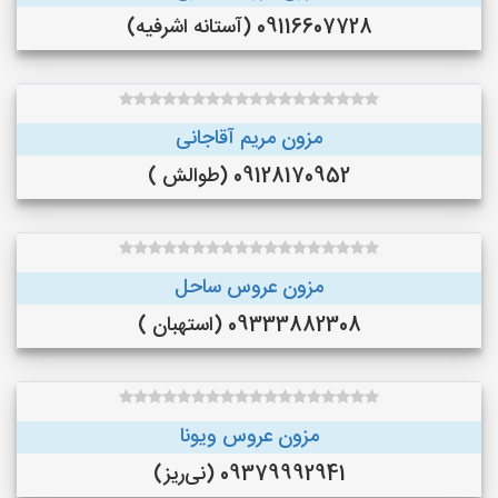
09116607728 (آستانه اشرفیه)
مزون مریم آقاجانی
09128170952 (طوالش )
مزون عروس ساحل
09333882308 (استهبان )
مزون عروس ویونا
09379992941 (نی‌ریز)