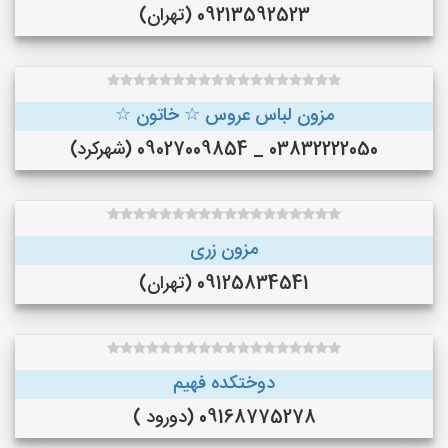
09213592523 (تهران)
مزون لباس عروس ☆ خاتون ☆
03832222050 _ 09027009854 (شهرکرد)
مزون زری
09125834541 (تهران)
دوختکده فهیم
09168775278 (دورود )