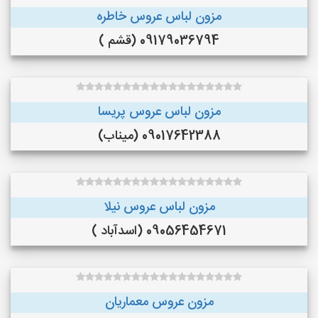
مزون لباس عروس خاطره
09179036794 (قشم )
مزون لباس عروس پریسا
09017642388 (میناب)
مزون لباس عروس نیلا
09056454671 (اسدآباد )
مزون عروس معماریان