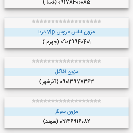
09178400085 (فسا )
مزون لباس عروس vip دریا
09029940401 (جهرم )
مزون اقاگل
09013977363 (آذرشهر)
مزون سوناز
09146916082 (سهند)