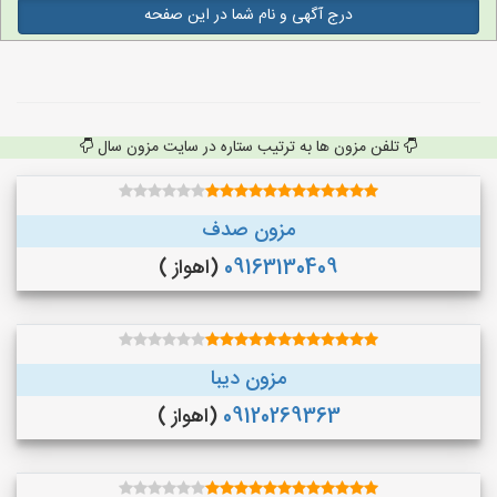
درج آگهی و نام شما در این صفحه
تلفن مزون ها به ترتیب ستاره در سایت مزون سال
مزون صدف
09163130409
(اهواز )
مزون دیبا
09120269363
(اهواز )