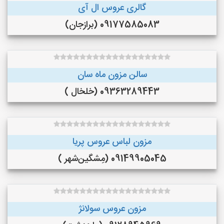
گالری عروس ال آی
09177585083 (برازجان)
سالن مزون ماه سان
09363289443 (خلخال )
مزون لباس عروس پریا
09149905045 (مِشگین‌شهر )
مزون عروس سولانژ