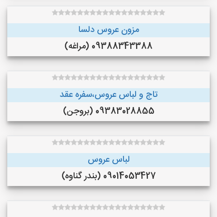
مزون عروس دلسا
09388343388 (مراغه)
تاج و لباس عروس،سفره عقد
09383028855 (بروجن)
لباس عروس
09014053427 (بندر گناوه)