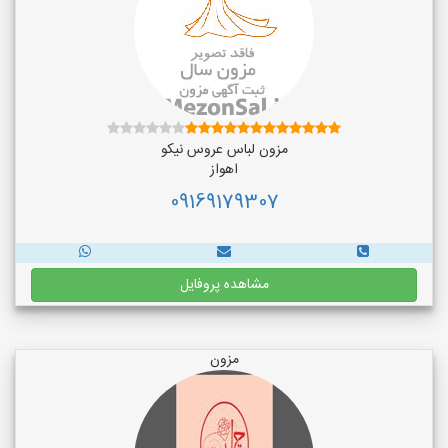
مزون لباس عروس نیکو
اهواز
09169179307
مشاهده پروفایل
مزون