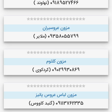
09189527466 (نهاوند )
مزون عروسیران
09358055799 (ملایر )
مزون کلثوم
09029930869 (کردکوی )
مزون لباس عروس پانیز
09113762335 (گنبد کاووس)