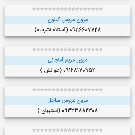
مزون عروس گیلون
09116607728 (آستانه اشرفیه)
مزون مریم آقاجانی
09128170952 (طوالش )
مزون عروس ساحل
09333882308 (استهبان )