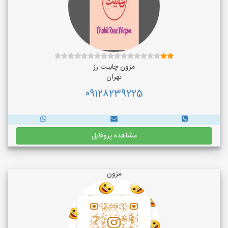
مزون چابیت رز
تهران
09128239225
مشاهده پروفایل
مزون