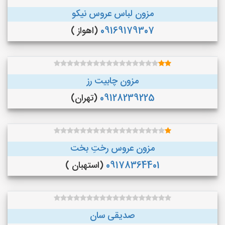
مزون لباس عروس نیکو
09169179307
(اهواز )
مزون چابیت رز
09128239225
(تهران)
مزون عروس رختِ بخت
09178364401
(استهبان )
صدیقی سان