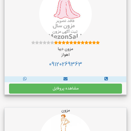
مزون دیبا
اهواز
09120269363
مشاهده پروفایل
مزون