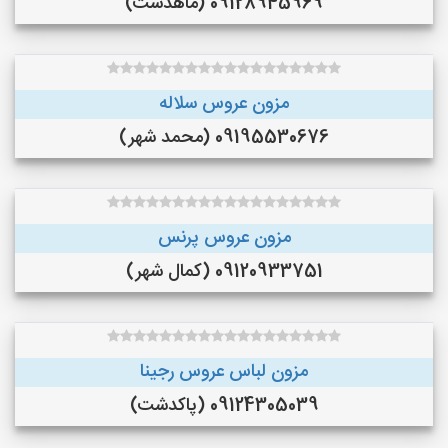
09128945969 (ماهدشت)
مزون عروس سلاله
09195530676 (محمد شهر)
مزون عروس پرنس
09120933751 (کمال شهر)
مزون لباس عروس رجینا
09124305039 (پاکدشت)