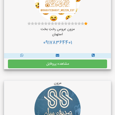
مزون عروس رختِ بخت
استهبان
09178364401
مشاهده پروفایل
مزون