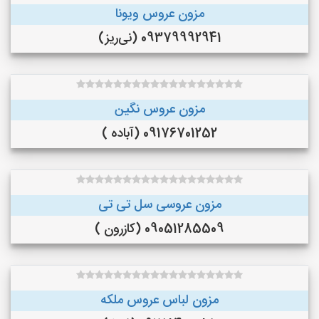
مزون عروس ویونا
09379992941 (نی‌ریز)
مزون عروس نگین
09176701252 (آباده )
مزون عروسی سل تی تی
09051285509 (کازرون )
مزون لباس عروس ملکه