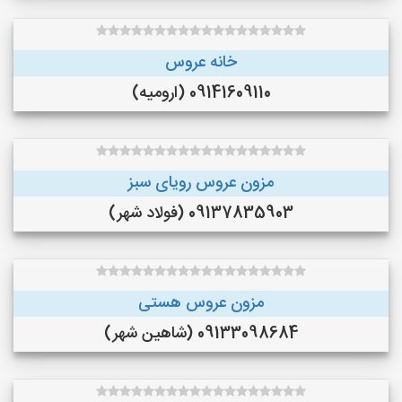
خانه عروس
09141609110 (ارومیه)
مزون عروس رویای سبز
09137835903 (فولاد شهر)
مزون عروس هستی
09133098684 (شاهین شهر)