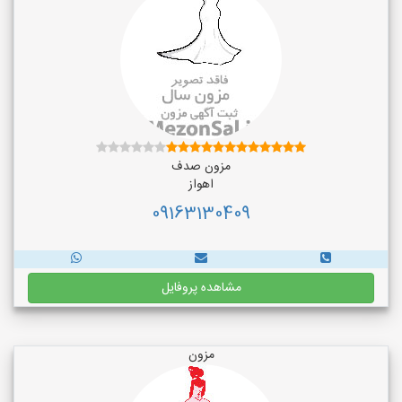
مزون صدف
اهواز
09163130409
مشاهده پروفایل
مزون