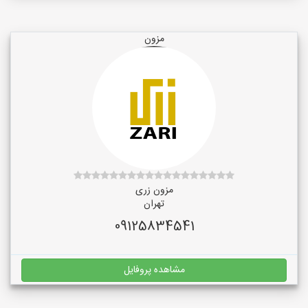
مزون
مزون زری
تهران
09125834541
مشاهده پروفایل