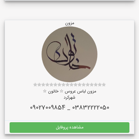
مزون
مزون لباس عروس ☆ خاتون ☆
شهرکرد
03832222050 _ 09027009854
مشاهده پروفایل