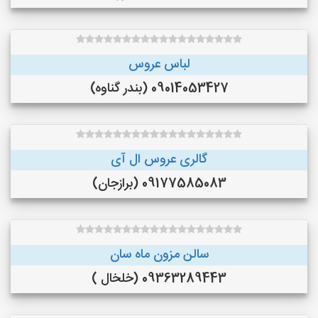
لباس عروس
09014053427 (بندر گناوه)
گالری عروس ال آی
09177585083 (برازجان)
سالن مزون ماه سان
09363289443 (خلخال )