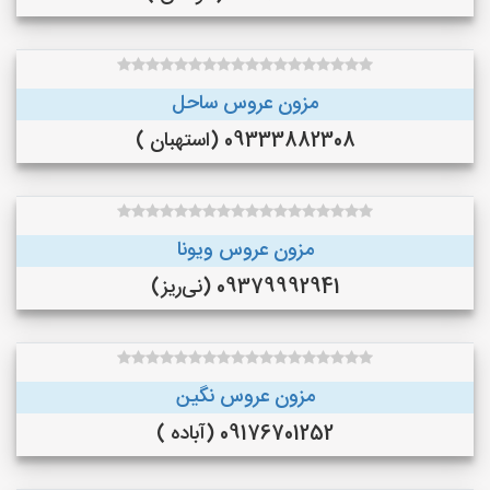
مزون عروس ساحل
09333882308 (استهبان )
مزون عروس ویونا
09379992941 (نی‌ریز)
مزون عروس نگین
09176701252 (آباده )