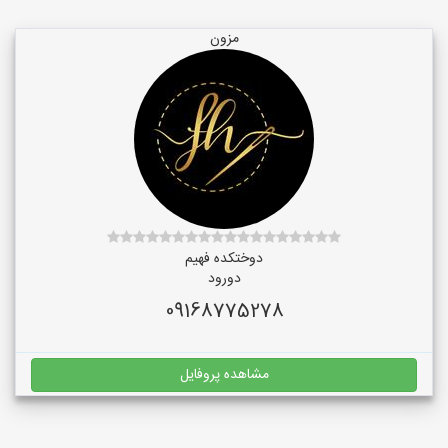
مزون
دوختکده فهیم
دورود
09168775278
مشاهده پروفایل