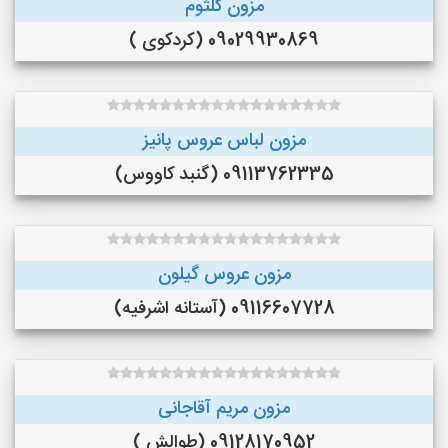
مزون کلثوم
09029930869 (کردکوی )
مزون لباس عروس پانیز
09113762335 (گنبد کاووس)
مزون عروس گیلون
09116607728 (آستانه اشرفیه)
مزون مریم آقاجانی
09128170952 (طوالش )