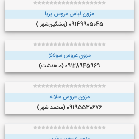
مزون لباس عروس پریا
09149905045 (مِشگین‌شهر )
مزون عروس سولانژ
09128945969 (ماهدشت)
مزون عروس سلاله
09195530676 (محمد شهر)
مزون عروس پرنس