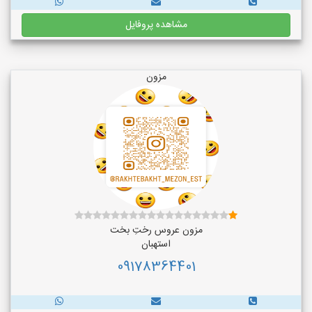
مشاهده پروفایل
مزون
مزون عروس رختِ بخت
استهبان
09178364401