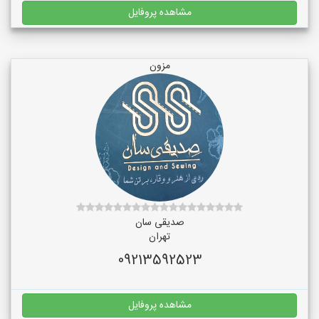
مشاهده پروفایل
مزون
صدیقی سان
تهران
09213592523
مشاهده پروفایل