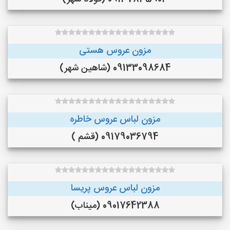
مزون عروس هستی
09133098684 (شاهین شهر)
مزون لباس عروس خاطره
09179036794 (قشم )
مزون لباس عروس پریسا
09017642388 (میناب)