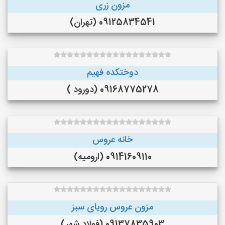
مزون زری
09125834541 (تهران)
دوختکده فهیم
09168775278 (دورود )
خانه عروس
09141609110 (ارومیه)
مزون عروس رویای سبز
09137835903 (فولاد شهر)