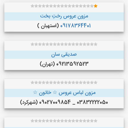
مزون عروس رختِ بخت
09178364401
(استهبان )
صدیقی سان
09213592523 (تهران)
مزون لباس عروس ☆ خاتون ☆
03832222050 _ 09027009854 (شهرکرد)