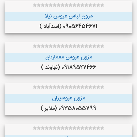
مزون لباس عروس نیلا
09056454671 (اسدآباد )
مزون عروس معماریان
09189527466 (نهاوند )
مزون عروسیران
09358055799 (ملایر )