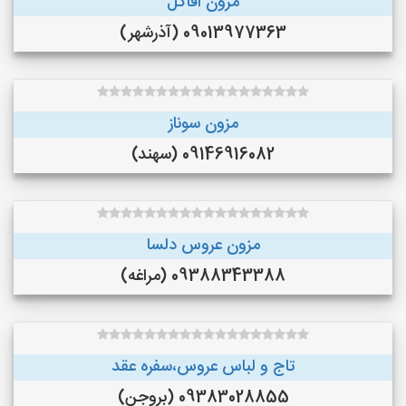
مزون اقاگل
09013977363 (آذرشهر)
مزون سوناز
09146916082 (سهند)
مزون عروس دلسا
09388343388 (مراغه)
تاج و لباس عروس،سفره عقد
09383028855 (بروجن)