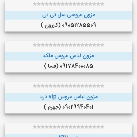
مزون عروسی سل تی تی
09051285509 (کازرون )
مزون لباس عروس ملکه
09178400085 (فسا )
مزون لباس عروس vip دریا
09029940401 (جهرم )