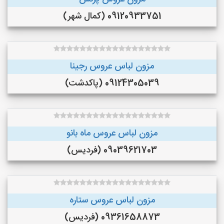
09120933751 (کمال شهر)
مزون لباس عروس رجینا
09124305039 (پاکدشت)
مزون لباس عروس ماه بانو
09039621703 (فردیس)
مزون لباس عروس ستاره
09361658873 (فردیس)