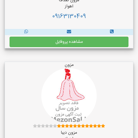
مزون صدف
اهواز
09163130409
مشاهده پروفایل
مزون
مزون دیبا