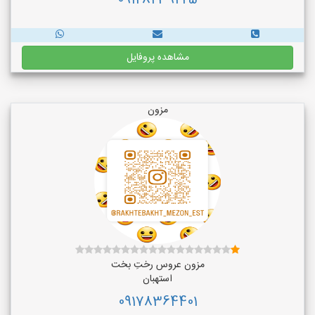
09128239225
مشاهده پروفایل
مزون
مزون عروس رختِ بخت
استهبان
09178364401