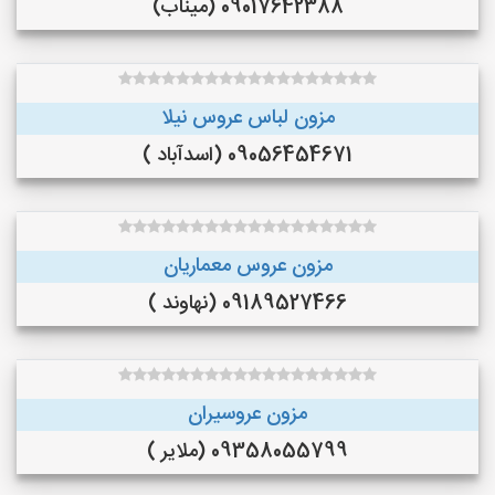
09017642388 (میناب)
مزون لباس عروس نیلا
09056454671 (اسدآباد )
مزون عروس معماریان
09189527466 (نهاوند )
مزون عروسیران
09358055799 (ملایر )