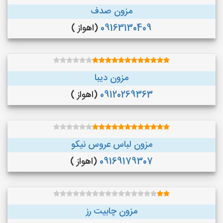
مزون صدف
09163130409
(اهواز )
مزون دیبا
09120269363
(اهواز )
مزون لباس عروس نیکو
09169179307
(اهواز )
مزون چابیت رز