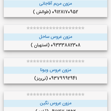
مزون مریم آقاجانی
09128170952 (طوالش )
مزون عروس ساحل
09333882308 (استهبان )
مزون عروس ویونا
09379992941 (نی‌ریز)
مزون عروس نگین