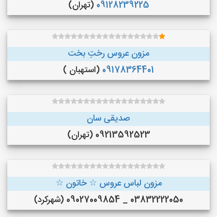
09128239225
(تهران)
مزون عروس رختِ بخت
09178364401
(استهبان )
صدیقی سان
09213592523 (تهران)
مزون لباس عروس ☆ خاتون ☆
03832222050 _ 09027009854 (شهرکرد)