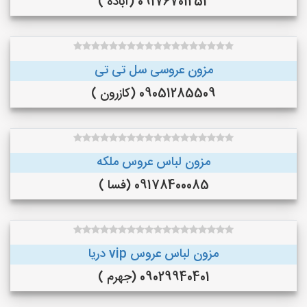
09176701252 (آباده )
مزون عروسی سل تی تی
09051285509 (کازرون )
مزون لباس عروس ملکه
09178400085 (فسا )
مزون لباس عروس vip دریا
09029940401 (جهرم )