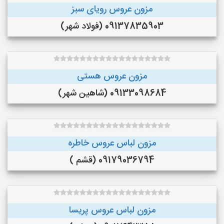
مزون عروس رویای سبز
09137835903 (فولاد شهر)
مزون عروس هستی
09133098684 (شاهین شهر)
مزون لباس عروس خاطره
09179036794 (قشم )
مزون لباس عروس پریسا