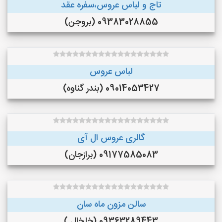
تاج و لباس عروس،سفره عقد
09383028855 (بروجن)
لباس عروس
09014053427 (بندر گناوه)
گالری عروس ال آی
09177585083 (برازجان)
سالن مزون ماه سان
09363289443 (خلخال )