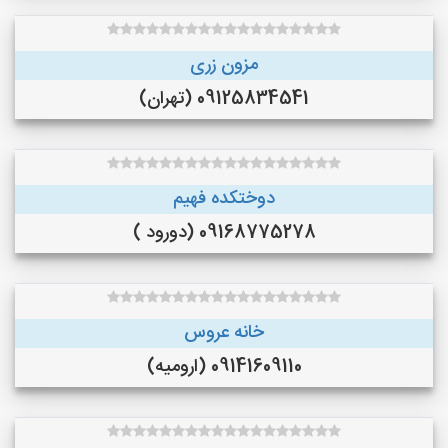
مزون زری
09125834541 (تهران)
دوختکده فهیم
09168775278 (دورود )
خانه عروس
09141609110 (ارومیه)