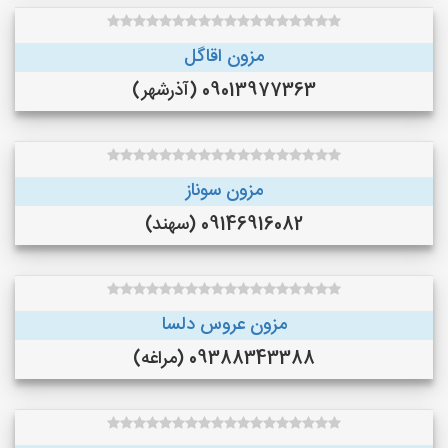
مزون اقاگل
09013977363 (آذرشهر)
مزون سوناز
09146916082 (سهند)
مزون عروس دلسا
09388343388 (مراغه)