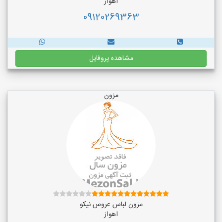
اهواز
09120269363
مشاهده پروفایل
مزون
مزون لباس عروس نیکو
اهواز