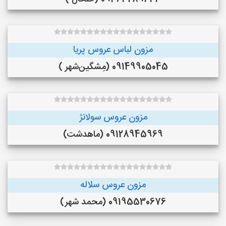
مزون لباس عروس پریا
09149905045 (مِشگین‌شهر )
مزون عروس سولانژ
09128945969 (ماهدشت)
مزون عروس سلاله
09195530676 (محمد شهر)