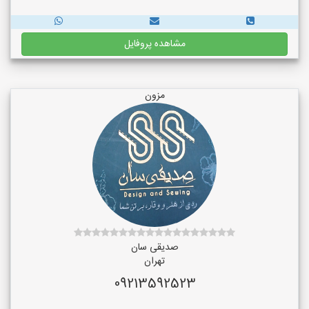
مشاهده پروفایل
مزون
صدیقی سان
تهران
09213592523