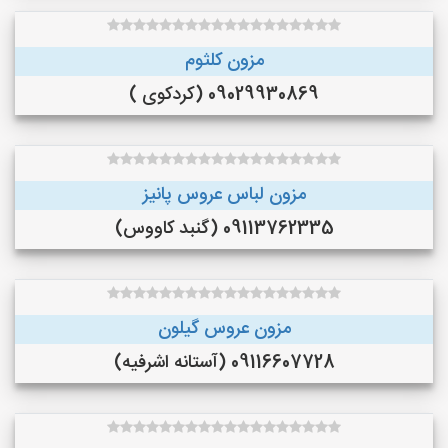
مزون کلثوم
09029930869 (کردکوی )
مزون لباس عروس پانیز
09113762335 (گنبد کاووس)
مزون عروس گیلون
09116607728 (آستانه اشرفیه)