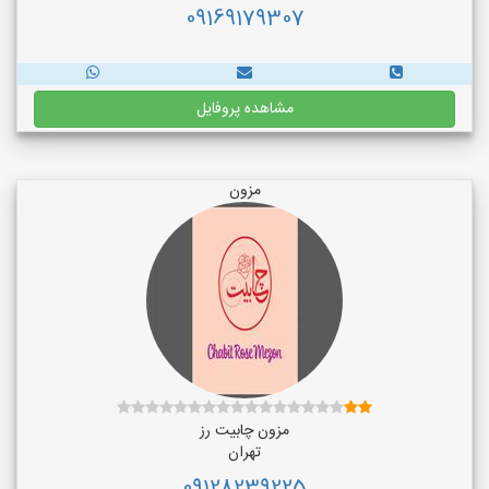
09169179307
مشاهده پروفایل
مزون
مزون چابیت رز
تهران