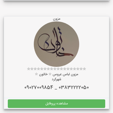
مزون
مزون لباس عروس ☆ خاتون ☆
شهرکرد
03832222050 _ 09027009854
مشاهده پروفایل