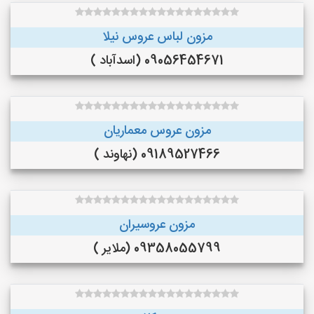
مزون لباس عروس نیلا
09056454671 (اسدآباد )
مزون عروس معماریان
09189527466 (نهاوند )
مزون عروسیران
09358055799 (ملایر )