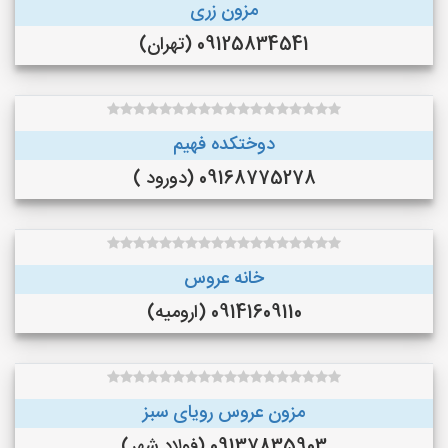
مزون زری
09125834541 (تهران)
دوختکده فهیم
09168775278 (دورود )
خانه عروس
09141609110 (ارومیه)
مزون عروس رویای سبز
09137835903 (فولاد شهر)