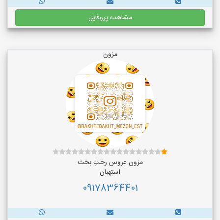
مشاهده پروفایل
مزون
مزون عروس رختِ بخت
استهبان
09178364401