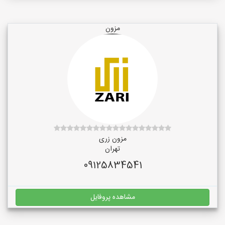
مزون
مزون زری
تهران
09125834541
مشاهده پروفایل