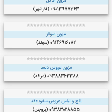
مزون اقاگل
09013977363 (آذرشهر)
مزون سوناز
09146916082 (سهند)
مزون عروس دلسا
09388343388 (مراغه)
تاج و لباس عروس،سفره عقد
09383028855 (بروجن)