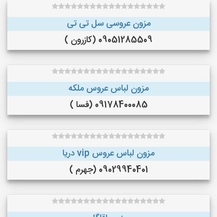
مزون عروسی سل تی تی
09051285509 (کازرون )
مزون لباس عروس ملکه
09178400085 (فسا )
مزون لباس عروس vip دریا
09029940401 (جهرم )