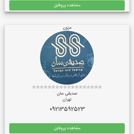
مشاهده پروفایل
مزون
صدیقی سان
تهران
09213592523
مشاهده پروفایل