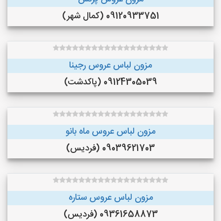
09120933751 (کمال شهر)
مزون لباس عروس رجینا
09124305039 (پاکدشت)
مزون لباس عروس ماه بانو
09039621703 (فردیس)
مزون لباس عروس ستاره
09361658873 (فردیس)