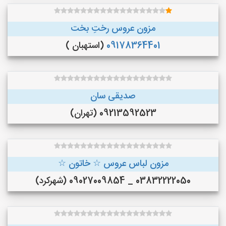
مزون عروس رختِ بخت
09178364401
(استهبان )
صدیقی سان
09213592523 (تهران)
مزون لباس عروس ☆ خاتون ☆
03832222050 _ 09027009854 (شهرکرد)