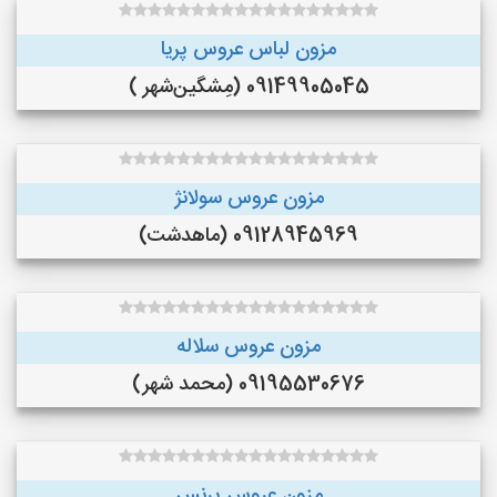
مزون لباس عروس پریا
09149905045 (مِشگین‌شهر )
مزون عروس سولانژ
09128945969 (ماهدشت)
مزون عروس سلاله
09195530676 (محمد شهر)
مزون عروس پرنس