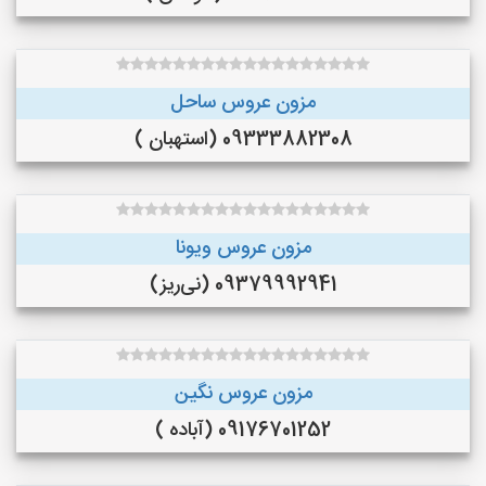
مزون عروس ساحل
09333882308 (استهبان )
مزون عروس ویونا
09379992941 (نی‌ریز)
مزون عروس نگین
09176701252 (آباده )