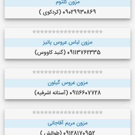
مزون کلثوم
09029930869 (کردکوی )
مزون لباس عروس پانیز
09113762335 (گنبد کاووس)
مزون عروس گیلون
09116607728 (آستانه اشرفیه)
مزون مریم آقاجانی
09128170952 (طوالش )