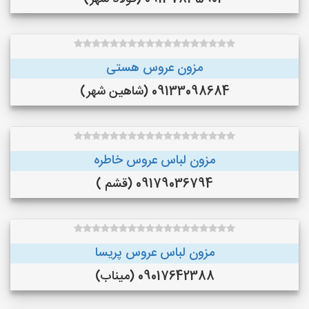
مزون عروس هستی
09133098684 (شاهین شهر)
مزون لباس عروس خاطره
09179036794 (قشم )
مزون لباس عروس پریسا
09017642388 (میناب)