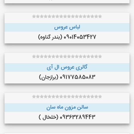
لباس عروس
09014053427 (بندر گناوه)
گالری عروس ال آی
09177585083 (برازجان)
سالن مزون ماه سان
09363289443 (خلخال )