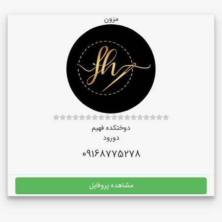
مزون
دوختکده فهیم
دورود
09168775278
مشاهده پروفایل